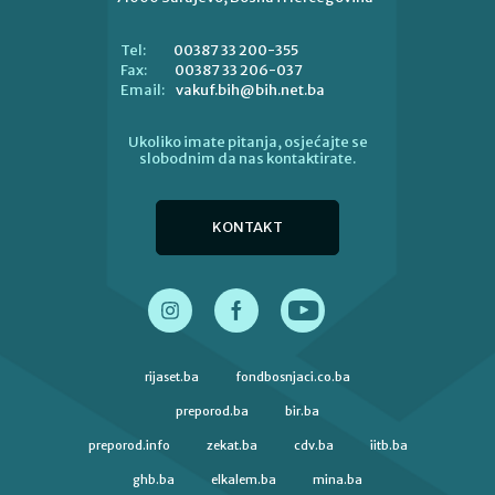
00387 33 200-355
Tel:
00387 33 206-037
Fax:
vakuf.bih@bih.net.ba
Email:
Ukoliko imate pitanja, osjećajte se
slobodnim da nas kontaktirate.
KONTAKT
rijaset.ba
fondbosnjaci.co.ba
preporod.ba
bir.ba
preporod.info
zekat.ba
cdv.ba
iitb.ba
ghb.ba
elkalem.ba
mina.ba