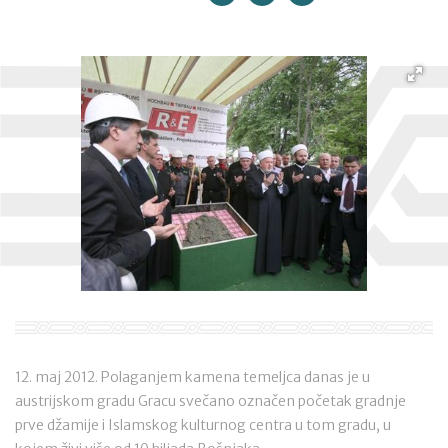
12. maj 2012. Polaganjem kamena temeljca danas je u
austrijskom gradu Gracu svečano označen početak gradnje
prve džamije i Islamskog kulturnog centra u tom gradu, u