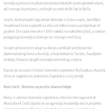
temeljca prisustvovali predstavnici lokalnih i pokrajinskih vlasti,
ali i mnogi Austrijanci, od kojih su neki došli čak iz Beča.
Inače, da bi projekt izgradnje džamije u Gracu uspio, darežljivi
muslimani Graca uplatili su više od milion eura u posljednje tri
godine. Do sada ima oko 1.000 vakifa na vakufskoj listi, a nakon
polaganja temeljca očekuje se i mnogo veći broj.
Svojim prisustvom skup su danas uveličali i predstavnici
diplomatskog kora u Austriji, a koji dolaze iz Turske, Saudijske
Arabije, Katara i drugih zemalja islamskog svijeta.
Danas je usvojen i Statut Islamske zajednice Bošnjaka u Austriji
čime je naglašeno jedinstvo Zajednice u toj zemlji.
Reis Cerić : Borimo se protiv islamofobije
Reisu-l-ulema Islamske zajednice u Bosni i Hercegovini dr.
Mustafa ef. Cerić izjavio je za agenciju Anadolija da će projekti