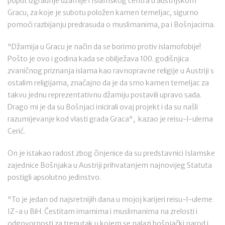
poput izgradnje džamije i Islamskog centra u austrijskom
Gracu, za koje je subotu položen kamen temeljac, sigurno
pomoći razbijanju predrasuda o muslimanima, pa i Bošnjacima.
"Džamija u Gracu je način da se borimo protiv islamofobije!
Pošto je ovo i godina kada se obilježava 100. godišnjica
zvaničnog priznanja islama kao ravnopravne religije u Austriji s
ostalim religijama, značajno da je da smo kamen temeljac za
takvu jednu reprezentativnu džamiju postavili upravo sada.
Drago mi je da su Bošnjaci inicirali ovaj projekt i da su našli
razumijevanje kod vlasti grada Graca", kazao je reisu-l-ulema
Cerić.
On je istakao radost zbog činjenice da su predstavnici Islamske
zajednice Bošnjaka u Austriji prihvatanjem najnovijeg Statuta
postigli apsolutno jedinstvo.
"To je jedan od najsretnijih dana u mojoj karijeri reisu-l-uleme
IZ-a u BiH. Čestitam imamima i muslimanima na zrelosti i
odgovornosti za trenutak u kojem se nalazi bošnjački narod i