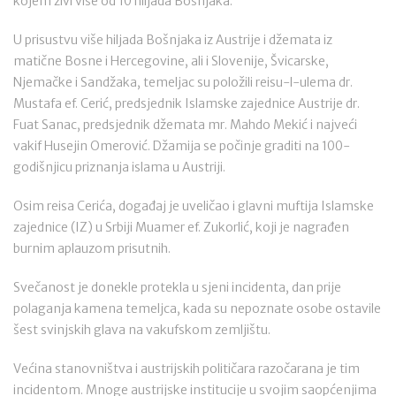
kojem živi više od 10 hiljada Bošnjaka.
U prisustvu više hiljada Bošnjaka iz Austrije i džemata iz
matične Bosne i Hercegovine, ali i Slovenije, Švicarske,
Njemačke i Sandžaka, temeljac su položili reisu-l-ulema dr.
Mustafa ef. Cerić, predsjednik Islamske zajednice Austrije dr.
Fuat Sanac, predsjednik džemata mr. Mahdo Mekić i najveći
vakif Husejin Omerović. Džamija se počinje graditi na 100-
godišnjicu priznanja islama u Austriji.
Osim reisa Cerića, događaj je uveličao i glavni muftija Islamske
zajednice (IZ) u Srbiji Muamer ef. Zukorlić, koji je nagrađen
burnim aplauzom prisutnih.
Svečanost je donekle protekla u sjeni incidenta, dan prije
polaganja kamena temeljca, kada su nepoznate osobe ostavile
šest svinjskih glava na vakufskom zemljištu.
Većina stanovništva i austrijskih političara razočarana je tim
incidentom. Mnoge austrijske institucije u svojim saopćenjima