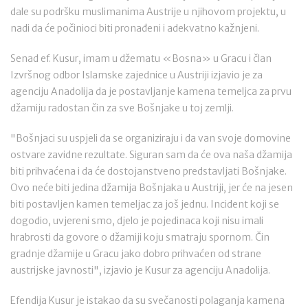
dale su podršku muslimanima Austrije u njihovom projektu, u
nadi da će počinioci biti pronađeni i adekvatno kažnjeni.
Senad ef. Kusur, imam u džematu «Bosna» u Gracu i član
Izvršnog odbor Islamske zajednice u Austriji izjavio je za
agenciju Anadolija da je postavljanje kamena temeljca za prvu
džamiju radostan čin za sve Bošnjake u toj zemlji.
"Bošnjaci su uspjeli da se organiziraju i da van svoje domovine
ostvare zavidne rezultate. Siguran sam da će ova naša džamija
biti prihvaćena i da će dostojanstveno predstavljati Bošnjake.
Ovo neće biti jedina džamija Bošnjaka u Austriji, jer će na jesen
biti postavljen kamen temeljac za još jednu. Incident koji se
dogodio, uvjereni smo, djelo je pojedinaca koji nisu imali
hrabrosti da govore o džamiji koju smatraju spornom. Čin
gradnje džamije u Gracu jako dobro prihvaćen od strane
austrijske javnosti", izjavio je Kusur za agenciju Anadolija.
Efendija Kusur je istakao da su svečanosti polaganja kamena