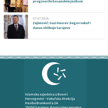
progovorile bosanskim jezikom
07.07.2026.
Zajimović: Gazi Husrev-begov vakuf i
danas oblikuje Sarajevo
Islamska zajednica u Bosni i
Hercegovini - Vakufska direkcija
Hasiba Brankovića 2A
71000 Sarajevo, Bosna i Hercegovina