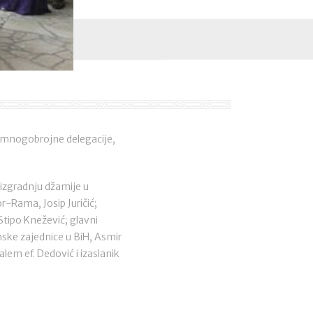
d mnogobrojne delegacije,
izgradnju džamije u
r-Rama, Josip Juričić;
Stipo Knežević; glavni
mske zajednice u BiH, Asmir
lem ef. Dedović i izaslanik