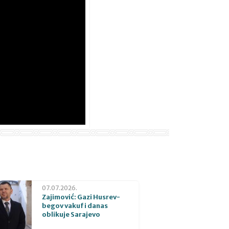
07.07.2026.
Zajimović: Gazi Husrev-
begov vakuf i danas
oblikuje Sarajevo