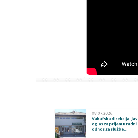
08.07.2026.
Vakufska direkcija: Jav
oglas za prijem u radni
odnos za službe...