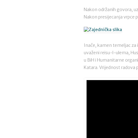
Nakon održanih govora, uz
Nakon presijecanja vrpce p
Inače, kamen temeljac za i
uvaženi reisu-l-ulema, Huse
u BiH i Humanitarne organi
Katara. Vrijednost radova 