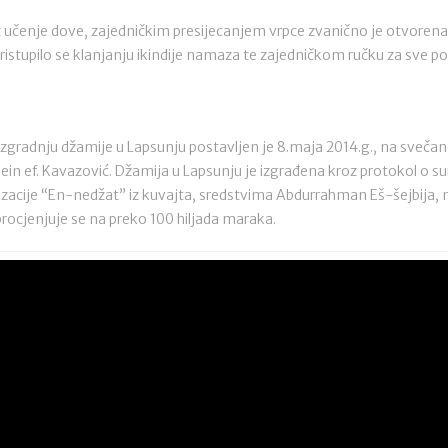
 učenje dove, zajedničkim presijecanjem vrpce zvanično je otvorena
ristupilo se klanjanju ikindije namaza te zajedničkom ručku za sve po
zgradnju džamije u Lapsunju postavljen je 8.maja 2014.g., na svečano
in ef. Kavazović. Džamija u Lapsunju je izgrađena kroz protokol o sur
zacije “En-nedžat” iz kuvajta, sredstvima Abdurrahman Eš-šejbija, n
procjenjuje se na preko 100 hiljada maraka.