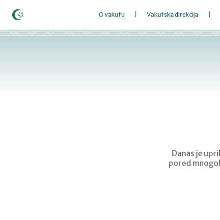
O vakufu
Vakufska direkcija
Danas je upri
pored mnogobro