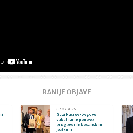
RANIJE OBJAVE
07.07.2026.
ni
Gazi Husrev-begove
vakufname ponovo
progovorile bosanskim
jezikom