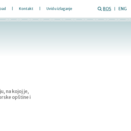
BOS
ENG
oad
Kontakt
Uvid u izlaganje
u
, na kojoj je,
orske opštine i