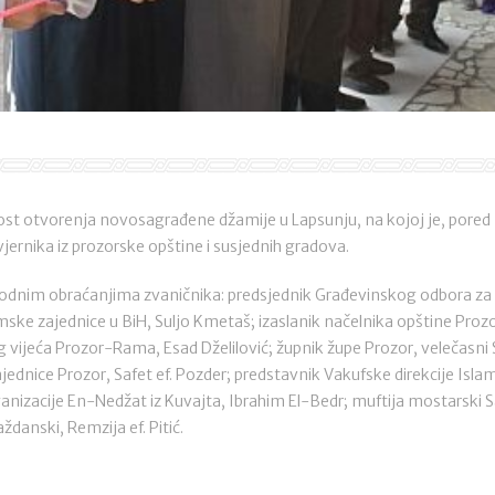
nost otvorenja novosagrađene džamije u Lapsunju, na kojoj je, pore
vjernika iz prozorske opštine i susjednih gradova.
godnim obraćanjima zvaničnika: predsjednik Građevinskog odbora za 
mske zajednice u BiH, Suljo Kmetaš; izaslanik načelnika opštine Prozo
 vijeća Prozor-Rama, Esad Dželilović; župnik župe Prozor, velečasni 
ednice Prozor, Safet ef. Pozder; predstavnik Vakufske direkcije Isla
anizacije En-Nedžat iz Kuvajta, Ibrahim El-Bedr; muftija mostarski Sa
ždanski, Remzija ef. Pitić.