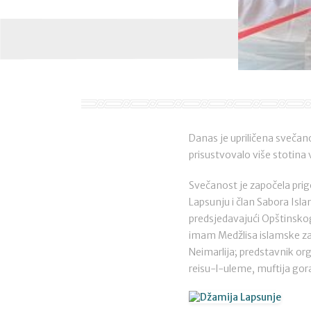
Danas je upriličena sveča
prisustvovalo više stotina 
Svečanost je započela pri
Lapsunju i član Sabora Isla
predsjedavajući Opštinskog
imam Medžlisa islamske zaj
Neimarlija; predstavnik org
reisu-l-uleme, muftija gora