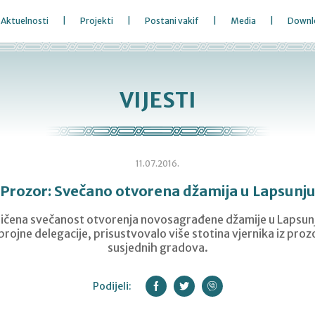
Aktuelnosti
Projekti
Postani vakif
Media
Downl
VIJESTI
11.07.2016.
Prozor: Svečano otvorena džamija u Lapsunj
ličena svečanost otvorenja novosagrađene džamije u Lapsunju
jne delegacije, prisustvovalo više stotina vjernika iz proz
susjednih gradova.
Podijeli: