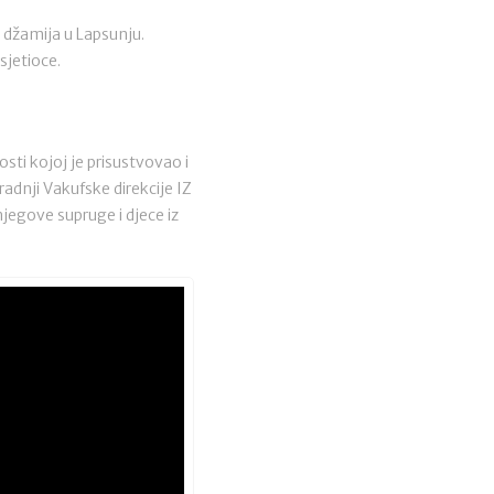
 džamija u Lapsunju.
sjetioce.
sti kojoj je prisustvovao i
adnji Vakufske direkcije IZ
jegove supruge i djece iz