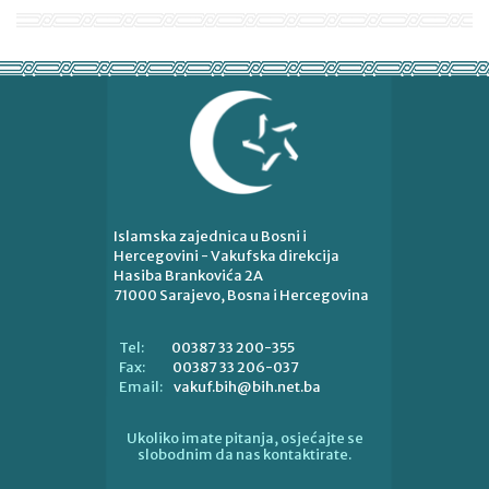
Islamska zajednica u Bosni i
Hercegovini - Vakufska direkcija
Hasiba Brankovića 2A
71000 Sarajevo, Bosna i Hercegovina
00387 33 200-355
Tel:
00387 33 206-037
Fax:
vakuf.bih@bih.net.ba
Email:
Ukoliko imate pitanja, osjećajte se
slobodnim da nas kontaktirate.