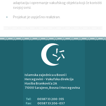
adaptaciju i opremanje vakufskog objekta koji će koristiti
svojoj svrsi.
Projekat je uspješno realiziran.
Islamska zajednica u Bosni i
Hercegovini - Vakufska direkcija
Hasiba Brankovića 2A
71000 Sarajevo, Bosna i Hercegovina
00387 33 200-355
Tel:
00387 33 206-037
Fax: