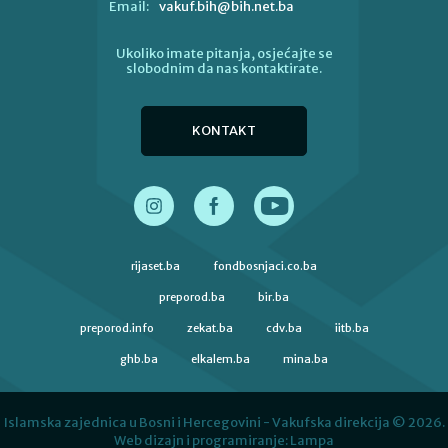
vakuf.bih@bih.net.ba
Email:
Ukoliko imate pitanja, osjećajte se
slobodnim da nas kontaktirate.
KONTAKT
rijaset.ba
fondbosnjaci.co.ba
preporod.ba
bir.ba
preporod.info
zekat.ba
cdv.ba
iitb.ba
ghb.ba
elkalem.ba
mina.ba
Islamska zajednica u Bosni i Hercegovini - Vakufska direkcija © 2026.
Web dizajn i programiranje:
Lampa