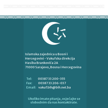
Islamska zajednica u Bosni i
Hercegovini - Vakufska direkcija
Hasiba Brankovića 2A
71000 Sarajevo, Bosna i Hercegovina
00387 33 200-355
Tel:
00387 33 206-037
Fax:
vakuf.bih@bih.net.ba
Email:
Ukoliko imate pitanja, osjećajte se
slobodnim da nas kontaktirate.