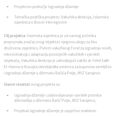
Projektno područje Izgradnja džamije
Tehnička podrška projektu: Vakufska direkcija, Islamska
zajednica u Bosni i Hercegovini
Cilj projekta:
Islamska zajednica je od samog početka
prepoznala značaj ovog objekta i njegovu ulogu za širu
društvenu zajednicu. Putem vakufskog Fond za izgradnju novih,
rekonstrukciju i adaptaciju postojećih vakufskih i vjerskih
objekata, Vakufska direkcija je zahvaljujući vakifu dr. Fehd Salih
El-Hanna iz Kuvajta obezbijedila sredstva za kupovinu zemljišta
i izgradnju džamije u džematu Bačića Polje, MIZ Sarajevo.
Glavni rezultat
ovog projekta su:
Izgradnja džamije i zadovoljavanje vjerskih potreba
džematlija u džematu Bačić Polje, MIZ Sarajevo;
Projekat izgradnje džamije je uspješno realiziran.