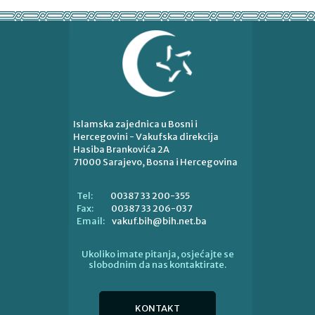
Islamska zajednica u Bosni i
Hercegovini - Vakufska direkcija
Hasiba Brankovića 2A
71000 Sarajevo, Bosna i Hercegovina
00387 33 200-355
Tel:
00387 33 206-037
Fax:
vakuf.bih@bih.net.ba
Email:
Ukoliko imate pitanja, osjećajte se
slobodnim da nas kontaktirate.
KONTAKT