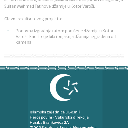
Sultan Mehmed Fatihove džamije u Kotor Varoši.
Glavni rezultat
ovog projekta:
Ponovna izgradnja ratom porušene džamije u Kotor
Varoši, kao što je bila i prijašnja džamija, izgrađena od
kamena.
Islamska zajednica u Bosni i
Hercegovini - Vakufska direkcija
Hasiba Brankovića 2A
71000 Sarajevo, Bosna i Hercegovina