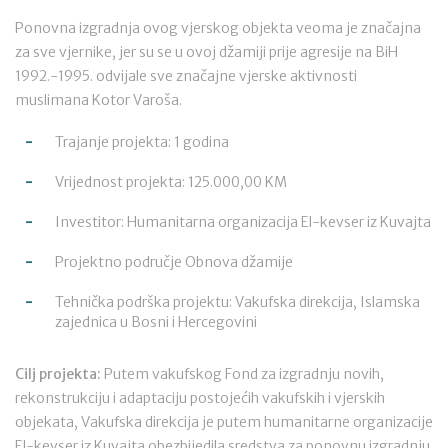
Ponovna izgradnja ovog vjerskog objekta veoma je značajna
za sve vjernike, jer su se u ovoj džamiji prije agresije na BiH
1992.-1995. odvijale sve značajne vjerske aktivnosti
muslimana Kotor Varoša.
Trajanje projekta: 1 godina
Vrijednost projekta: 125.000,00 KM
Investitor: Humanitarna organizacija El-kevser iz Kuvajta
Projektno područje Obnova džamije
Tehnička podrška projektu: Vakufska direkcija, Islamska
zajednica u Bosni i Hercegovini
Cilj projekta:
Putem vakufskog Fond za izgradnju novih,
rekonstrukciju i adaptaciju postojećih vakufskih i vjerskih
objekata, Vakufska direkcija je putem humanitarne organizacije
El-kevser iz Kuvajta obezbijedila sredstva za ponovnu izgradnju