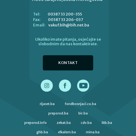
00387 33 200-355
Tel:
00387 33 206-037
Fax:
vakuf.bih@bih.net.ba
Email:
Ukoliko imate pitanja, osjećajte se
slobodnim da nas kontaktirate.
KONTAKT
rijaset.ba
fondbosnjaci.co.ba
preporod.ba
bir.ba
preporod.info
zekat.ba
cdv.ba
iitb.ba
ghb.ba
elkalem.ba
mina.ba