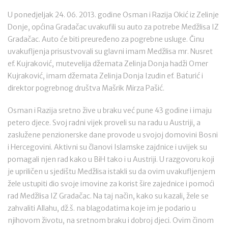
U ponedjeljak 24. 06. 2013. godine Osman i Razija Okić iz Zelinje
Donje, općina Gradačac uvakufili su auto za potrebe Medžlisa IZ
Gradačac. Auto će biti preuređeno za pogrebne usluge. Činu
uvakufljenja prisustvovali su glavni imam Medžlisa mr. Nusret
ef. Kujraković, mutevelija džemata Zelinja Donja hadži Omer
Kujraković, imam džemata Zelinja Donja Izudin ef. Baturić i
direktor pogrebnog društva Mašrik Mirza Pašić.
Osman i Razija sretno žive u braku već pune 43 godine i imaju
petero djece. Svoj radni vijek proveli su na radu u Austriji, a
zaslužene penzionerske dane provode u svojoj domovini Bosni
i Hercegovini. Aktivni su članovi Islamske zajdnice i uvijek su
pomagali njen rad kako u BiH tako i u Austriji. U razgovoru koji
je upriličen u sjedištu Medžlisa istakli su da ovim uvakufljenjem
žele ustupiti dio svoje imovine za korist šire zajednice i pomoći
rad Medžlisa IZ Gradačac. Na taj način, kako su kazali, žele se
zahvaliti Allahu, dž.š. na blagodatima koje im je podario u
njihovom životu, na sretnom braku i dobroj djeci. Ovim činom