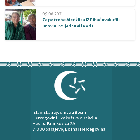
09.06.2021.
Za potrebe Medžlisa IZ Bihać uvakufili
imovinu vrijednu više od 1...
Islamska zajednica u Bosni i
Hercegovini - Vakufska direkcija
Hasiba Brankovića 2A
71000 Sarajevo, Bosna i Hercegovina