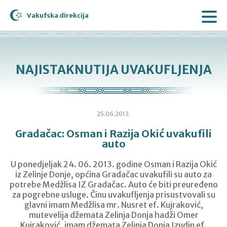
Vakufska direkcija
NAJISTAKNUTIJA UVAKUFLJENJA
25.06.2013.
Gradačac: Osman i Razija Okić uvakufili
auto
U ponedjeljak 24. 06. 2013. godine Osman i Razija Okić
iz Zelinje Donje, općina Gradačac uvakufili su auto za
potrebe Medžlisa IZ Gradačac. Auto će biti preuređeno
za pogrebne usluge. Činu uvakufljenja prisustvovali su
glavni imam Medžlisa mr. Nusret ef. Kujraković,
mutevelija džemata Zelinja Donja hadži Omer
Kujraković, imam džemata Zelinja Donja Izudin ef.