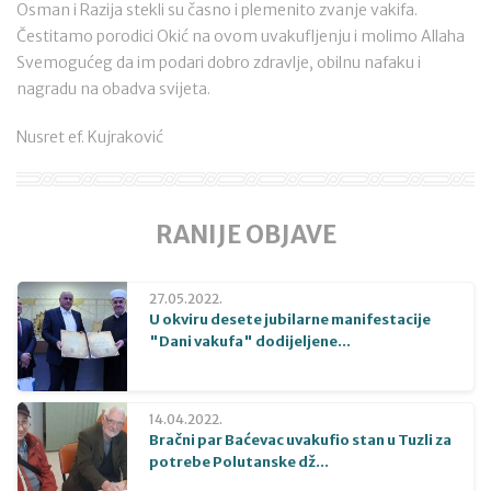
Osman i Razija stekli su časno i plemenito zvanje vakifa.
Čestitamo porodici Okić na ovom uvakufljenju i molimo Allaha
Svemogućeg da im podari dobro zdravlje, obilnu nafaku i
nagradu na obadva svijeta.
Nusret ef. Kujraković
RANIJE OBJAVE
27.05.2022.
U okviru desete jubilarne manifestacije
"Dani vakufa" dodijeljene...
14.04.2022.
Bračni par Baćevac uvakufio stan u Tuzli za
potrebe Polutanske dž...