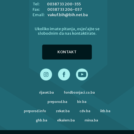
00387 33 200-355
Tel:
00387 33 206-037
Fax:
vakuf.bih@bih.net.ba
Email:
Ukoliko imate pitanja, osjećajte se
slobodnim da nas kontaktirate.
KONTAKT
rijaset.ba
fondbosnjaci.co.ba
preporod.ba
bir.ba
preporod.info
zekat.ba
cdv.ba
iitb.ba
ghb.ba
elkalem.ba
mina.ba