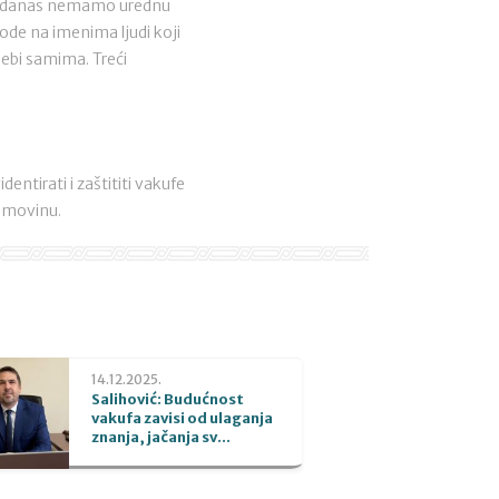
čega danas nemamo urednu
vode na imenima ljudi koji
sebi samima. Treći
entirati i zaštititi vakufe
 imovinu.
14.12.2025.
Salihović: Budućnost
vakufa zavisi od ulaganja
znanja, jačanja sv...