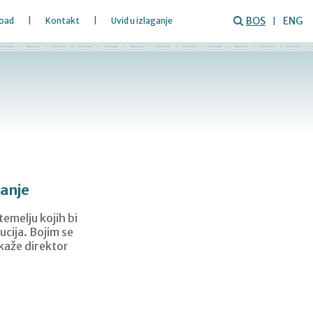
BOS
ENG
oad
Kontakt
Uvid u izlaganje
tanje
emelju kojih bi
ucija. Bojim se
 kaže direktor