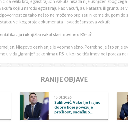
ici da veliki broj egzistirajućih vakufa nikada nije uknjižen zbog 
ufa koji u narodu egzistiraju kao vakufi, a u katastru ili gruntu se 
le, odgovornost za tako nešto ne možemo pripisati nikome drugom do 
statku velikog broja dokumenata - svjedočanstava vakufa.
identifikaciju i uknjižbu vakufske imovine u RS-u?
temeljen. Njegovo osnivanje je veoma važno. Potrebno je što prije evid
 u vidu „igranje" zakonima u RS-u koji se tiču imovine i poreza na
RANIJE OBJAVE
15.01.2026.
Salihović: Vakuf je trajno
dobro koje povezuje
prošlost, sadašnjo...