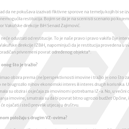
d da ne pokušava izazivati fiktivne sporove na temelju kojih bi se izv
nemogućila restitucija. Bojim se da je na sceni isti scenario po kojem
or Vakufske direkcije BiH Senaid Zajimović.
 neće odustati od restitucije. To je naše pravo i pravo vakifa čije in
 Vakufske direkcije IZBiH, napominjući da je restitucija provedena u 
poradičan privremeni povrat određenog objekta".
d onog što je tražio?
e imao obzira prema (ne)perspektivnosti imovine i tražio je ono što za 
ne bi ugrozilo njihov ekonomski interes ili interes drugih korisnika.
imala su obzira i osjećaja za imovinom i potrebama IZ-a. No, u većini 
a imovine, smatrala su da bi povrat bitno ugrozio budžet Općine, i
će ojačati i steći prevelik utjecaj u društvu.
pravnom položaju s drugim VZ-ovima?