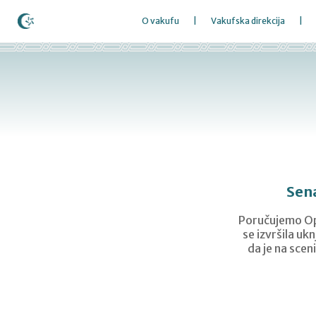
O vakufu
Vakufska direkcija
Sena
Poručujemo Opć
se izvršila uk
da je na scen