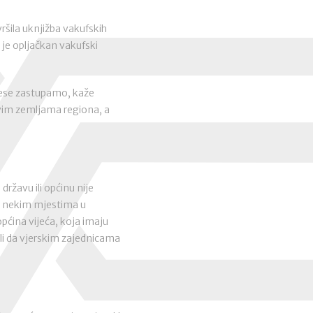
ršila uknjižba vakufskih
 je opljačkan vakufski
terese zastupamo, kaže
svim zemljama regiona, a
državu ili općinu nije
 U nekim mjestima u
općina vijeća, koja imaju
li da vjerskim zajednicama