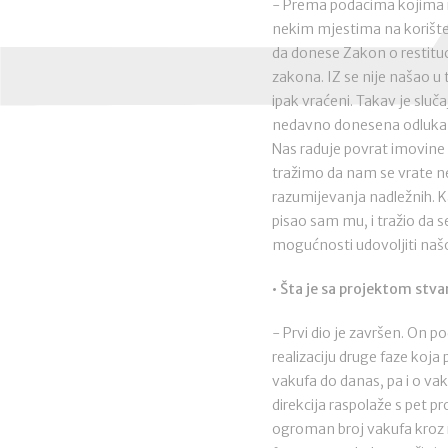
- Prema podacima kojima r
nekim mjestima na korištenj
da donese Zakon o restituci
zakona. IZ se nije našao u
ipak vraćeni. Takav je sluča
nedavno donesena odluka 
Nas raduje povrat imovine s
tražimo da nam se vrate ne
razumijevanja nadležnih. 
pisao sam mu, i tražio da s
mogućnosti udovoljiti našoj
• Šta je sa projektom stv
- Prvi dio je završen. On 
realizaciju druge faze koj
vakufa do danas, pa i o vak
direkcija raspolaže s pet p
ogroman broj vakufa kroz ra