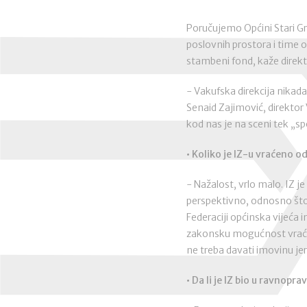
Poručujemo Općini Stari Gra
poslovnih prostora i time o
stambeni fond, kaže direkt
- Vakufska direkcija nikada
Senaid Zajimović, direktor
kod nas je na sceni tek „s
• Koliko je IZ-u vraćeno o
- Nažalost, vrlo malo. IZ j
perspektivno, odnosno što 
Federaciji općinska vijeća 
zakonsku mogućnost vraćanj
ne treba davati imovinu jer 
• Da li je IZ bio u ravno