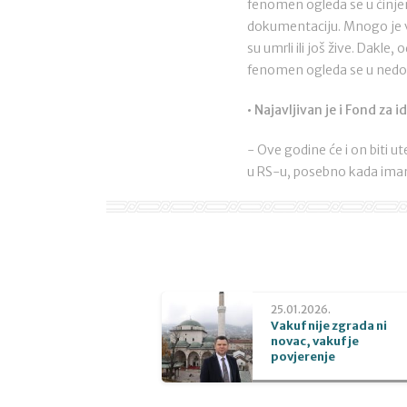
fenomen ogleda se u činjen
dokumentaciju. Mnogo je vak
su umrli ili još žive. Dak
fenomen ogleda se u nedo
• Najavljivan je i Fond za 
- Ove godine će i on biti u
u RS-u, posebno kada imamo
25.01.2026.
Vakuf nije zgrada ni
novac, vakuf je
povjerenje