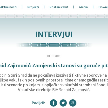
Aktuelnosti
Projekti
Postani vakif
Media
Downl
INTERVJUI
18.01.2011.
id Zajimović: Zamjenski stanovi su goruće pi
ini Stari Grad da ne pokušava izazivati fiktivne sporove na t
njižba vakufskih poslovnih prostora i time onemogućila restit
i isti scenario po kojem je opljačkan vakufski stambeni fond,
Vakufske direkcije BiH Senaid Zajimović.
Podijeli: