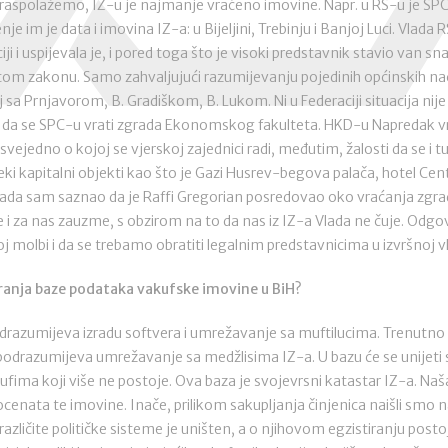
aspolažemo, IZ-u je najmanje vraćeno imovine. Napr. u RS-u je SPC
e im je data i imovina IZ-a: u Bijeljini, Trebinju i Banjoj Luci. Vlada
ji i uspijevala je, i pored toga što je visoki predstavnik stavio van 
 tom zakonu. Samo zahvaljujući razumijevanju pojedinih općinskih na
j sa Prnjavorom, B. Gradiškom, B. Lukom. Ni u Federaciji situacija nije 
da se SPC-u vrati zgrada Ekonomskog fakulteta. HKD-u Napredak v
vejedno o kojoj se vjerskoj zajednici radi, međutim, žalosti da se i tu
ki kapitalni objekti kao što je Gazi Husrev-begova palača, hotel Cent
Kada sam saznao da je Raffi Gregorian posredovao oko vraćanja zg
e i za nas zauzme, s obzirom na to da nas iz IZ-a Vlada ne čuje. Odgov
 molbi i da se trebamo obratiti legalnim predstavnicima u izvršnoj vl
aranja baze podataka vakufske imovine u BiH?
podrazumijeva izradu softvera i umrežavanje sa muftilucima. Trenutn
a podrazumijeva umrežavanje sa medžlisima IZ-a. U bazu će se unijeti
ufima koji više ne postoje. Ova baza je svojevrsni katastar IZ-a. Na
rocenata te imovine. Inače, prilikom sakupljanja činjenica naišli smo 
zličite političke sisteme je uništen, a o njihovom egzistiranju post