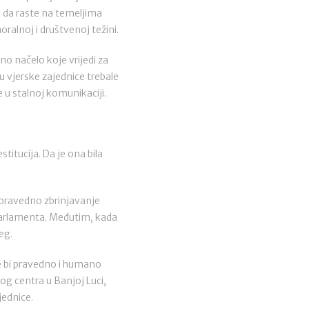
 da raste na temeljima
oralnoj i društvenoj težini.
no načelo koje vrijedi za
su vjerske zajednice trebale
 u stalnoj komunikaciji.
itucija. Da je ona bila
 pravedno zbrinjavanje
 parlamenta. Međutim, kada
eg.
e bi pravedno i humano
g centra u Banjoj Luci,
jednice.