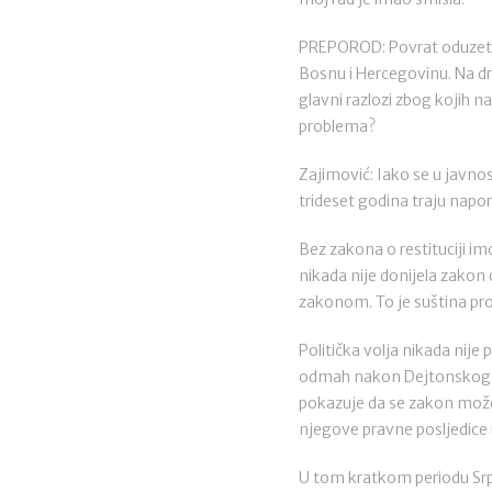
PREPOROD: Povrat oduzete v
Bosnu i Hercegovinu. Na drž
glavni razlozi zbog kojih na
problema?
Zajimović: Iako se u javnost
trideset godina traju napor
Bez zakona o restituciji im
nikada nije donijela zakon 
zakonom. To je suština prob
Politička volja nikada nije
odmah nakon Dejtonskog sp
pokazuje da se zakon može d
njegove pravne posljedice
U tom kratkom periodu Srps