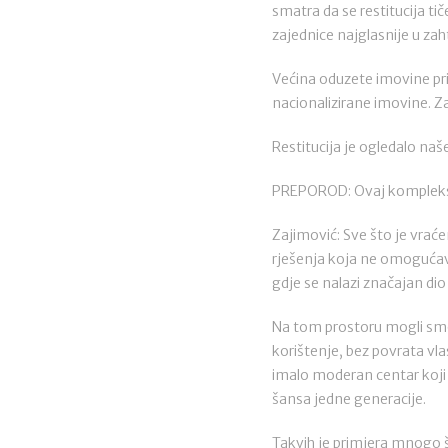
smatra da se restitucija tič
zajednice najglasnije u za
Većina oduzete imovine pri
nacionalizirane imovine. Za
Restitucija je ogledalo na
PREPOROD: Ovaj kompleksn
Zajimović: Sve što je vrać
rješenja koja ne omogućava
gdje se nalazi značajan di
Na tom prostoru mogli smo
korištenje, bez povrata vl
imalo moderan centar koji b
šansa jedne generacije.
Takvih je primjera mnogo š