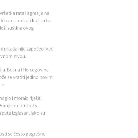
šetka rata i agresije na
li nam sumirati koji su to
 leži suština ovog
ini nikada nije započeo. Već
ržavnom nivou.
acija. Bosna i Hercegovina
ože se vratiti jedino novim
no.
glo i moralo riješiti
rimjer entiteta RS
 puta izglasan, iako su
nosti se često pogrešno