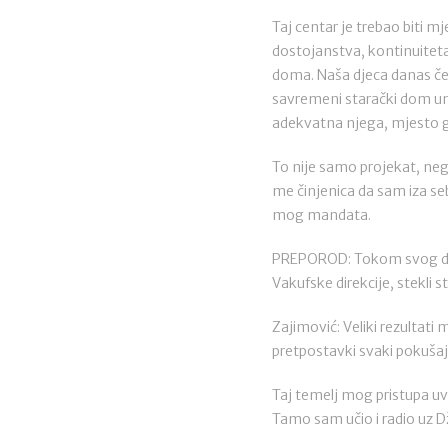
Taj centar je trebao biti 
dostojanstva, kontinuiteta 
doma. Naša djeca danas če
savremeni starački dom unu
adekvatna njega, mjesto gd
To nije samo projekat, nego
me činjenica da sam iza seb
mog mandata.
PREPOROD: Tokom svog djel
Vakufske direkcije, stekli s
Zajimović: Veliki rezultati
pretpostavki svaki pokušaj
Taj temelj mog pristupa uv
Tamo sam učio i radio uz D