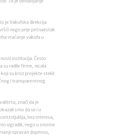
ućio. To je obnavljanje
o je Vakufska direkcija
i čvršći nego prije petnaestak
jeha vraćanje vakufa u
nosti institucija. Često
su radile firme, nicala
 koji su kroz projekte stekli
ručnog i transparentnog
aliteta, znači da je
kazali smo da se i u
ristoljublja, bez interesa,
smo izgradili, nego u onome
jmanji ispravan doprinos,