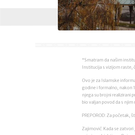
"Smatram da našim instituci
Institucija s vizijom raste,
Ovo je za Islamske informa
godine i formalno, nakon 1
njega su brojni realizirani
bio valjan povod da s nji
PREPOROD: Za početak, št
Zajimović: Kada se zatvori 