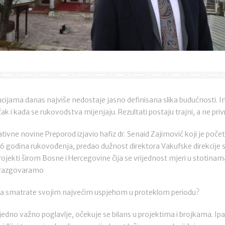
jama danas najviše nedostaje jasno definisana slika budućnosti. Insti
 čak i kada se rukovodstva mijenjaju. Rezultati postaju trajni, a ne pri
tivne novine Preporod izjavio hafiz dr. Senaid Zajimović koji je po
6 godina rukovođenja, predao dužnost direktora Vakufske direkcije 
 projekti širom Bosne i Hercegovine čija se vrijednost mjeri u stotina
m razgovaramo
a smatrate svojim najvećim uspjehom u proteklom periodu?
jedno važno poglavlje, očekuje se bilans u projektima i brojkama. Ip