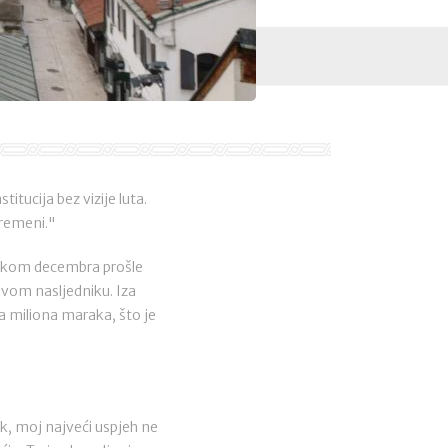
tucija bez vizije luta.
vremeni."
četkom decembra prošle
svom nasljedniku. Iza
ma miliona maraka, što je
ak, moj najveći uspjeh ne