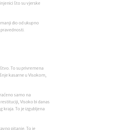
injenici što su vjerske
k manji dio od ukupno
e pravednosti.
ištvo. To su privremena
dašnje kasarne u Visokom,
 vraćeno samo na
estituciji, Visoko bi danas
 kraja. To je izgubljena
avno pitanje. To je