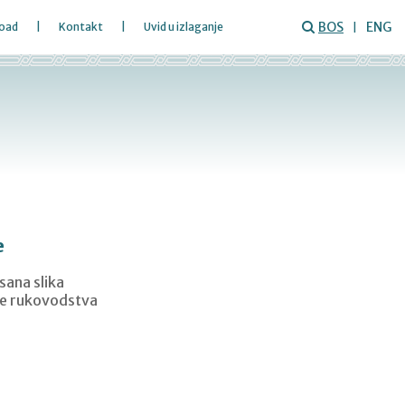
BOS
ENG
oad
Kontakt
Uvid u izlaganje
e
sana slika
a se rukovodstva