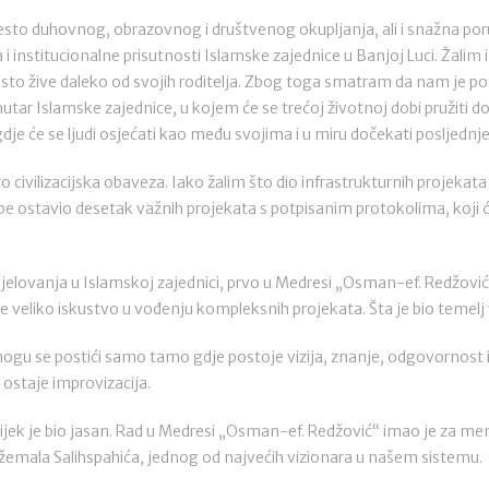
mjesto duhovnog, obrazovnog i društvenog okupljanja, ali i snažna po
i institucionalne prisutnosti Islamske zajednice u Banjoj Luci. Žalim
sto žive daleko od svojih roditelja. Zbog toga smatram da nam je p
tar Islamske zajednice, u kojem će se trećoj životnoj dobi pružiti do
je će se ljudi osjećati kao među svojima i u miru dočekati posljednj
 civilizacijska obaveza. Iako žalim što dio infrastrukturnih projekata n
e ostavio desetak važnih projekata s potpisanim protokolima, koji će 
ovanja u Islamskoj zajednici, prvo u Medresi „Osman-ef. Redžovi
te veliko iskustvo u vođenju kompleksnih projekata. Šta je bio temelj v
 mogu se postići samo tamo gdje postoje vizija, znanje, odgovornost i
 ostaje improvizacija.
ijek je bio jasan. Rad u Medresi „Osman-ef. Redžović“ imao je za m
žemala Salihspahića, jednog od najvećih vizionara u našem sistemu.