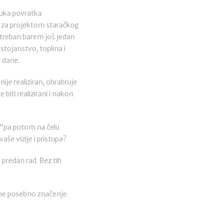
ruka povratka
 i za projektom staračkog
otreban barem još jedan
stojanstvo, toplina i
e dane.
ije realiziran, ohrabruje
biti realizirani i nakon
ć“pa potom na čelu
aše vizije i pristupa?
 predan rad. Bez tih
ene posebno značenje.