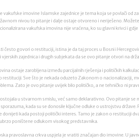
akufske imovine Islamske zajednice je tema koja se povlači od zavr
avnom nivou to pitanje i dalje ostaje otvoreno i neriješeno. Možete 
cionalizirana vakufska imovina nije vraćena, ko su glavni krivci i gdje
i često govori o restituciji, istina je da taj proces u Bosni i Hercegov
i vjerskih zajednica i drugih subjekata da se ovo pitanje otvori na d
ovina ostaje zarobljena između parcijalnih rješenja i političkih kalkul
o restituciji. Sve što je nekada oduzeto Zakonom o nacionalizaciji, m
lema. Zato je ovo pitanje uvijek bilo političko, a ne tehničko ni prav
 postojala u stvarnom smislu, već samo deklarativno. Ovo pitanje se mo
orazuma, kada su se donosile ključne odluke o ustrojstvu države. P
onijeti kada postoji politički interes. Tamo je zakon o restituciji dva
 ubrzo poništene odlukom visokog predstavnika.
ka pravoslavna crkva uspjela je vratiti značajan dio imovine. U jav