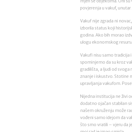
mjeri se objektima. Oni su v
povjerenja u vakuf, unutar
Vakuf nije zgrada ni novac
izborila status koji historij
godina. Ako bih morao izdv
ulogu ekonomskog resursa
Vakufi nisu samo tradicija 
spominjemo da su kroz vakuf
gradilišta, a ljudi od svoga
znanje i iskustvo. Stotine 
upravljanja vakufom. Pose
Nijedna institucija ne živi
dodatno ojačan stabilan si
našem okruženju može raditi
vođeni samo idejom da vaku
što smo vratili – vjeru da 
moj rad je imao smisla.