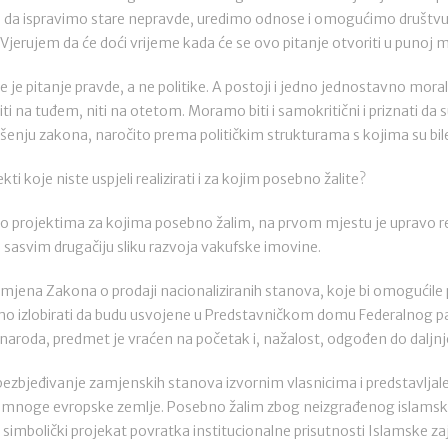
 da ispravimo stare nepravde, uredimo odnose i omogućimo društvu
 Vjerujem da će doći vrijeme kada će se ovo pitanje otvoriti u punoj m
 je pitanje pravde, a ne politike. A postoji i jedno jednostavno moral
ti na tuđem, niti na otetom. Moramo biti i samokritični i priznati da 
ošenju zakona, naročito prema političkim strukturama s kojima su bile
i koje niste uspjeli realizirati i za kojim posebno žalite?
 projektima za kojima posebno žalim, na prvom mjestu je upravo rest
i sasvim drugačiju sliku razvoja vakufske imovine.
zmjena Zakona o prodaji nacionaliziranih stanova, koje bi omogućile
i smo izlobirati da budu usvojene u Predstavničkom domu Federalnog
naroda, predmet je vraćen na početak i, nažalost, odgođen do daljnj
ezbjeđivanje zamjenskih stanova izvornim vlasnicima i predstavljal
le mnoge evropske zemlje. Posebno žalim zbog neizgrađenog islamsko
i i simbolički projekat povratka institucionalne prisutnosti Islamske za