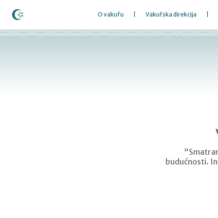
O vakufu
Vakufska direkcija
"Smatram 
budućnosti. Ins