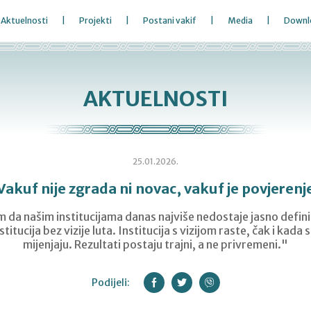
Aktuelnosti
Projekti
Postani vakif
Media
Downl
AKTUELNOSTI
25.01.2026.
Vakuf nije zgrada ni novac, vakuf je povjerenj
da našim institucijama danas najviše nedostaje jasno defini
titucija bez vizije luta. Institucija s vizijom raste, čak i kad
mijenjaju. Rezultati postaju trajni, a ne privremeni."
Podijeli: