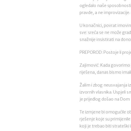
ogledalo naše sposobnosti
pravde, a ne improvizacije.
U konačnici, povrat imovine
sve: sreća se ne može gradi
snažnije insistirati na don
PREPOROD: Postoje li projekt
Zajimović: Kada govorimo o
riješena, danas bismo imal
Žalim i zbog neusvajanja i
izvornih vlasnika. Uspjel
je prijedlog došao na Dom 
Te izmjene bi omogućile ob
rješenje koje su primijeni
koji je trebao biti stratešk