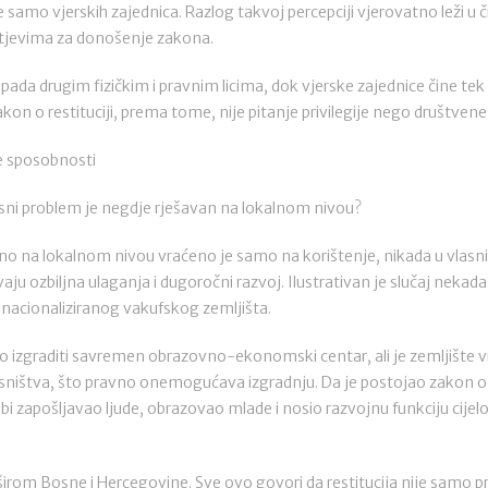
e samo vjerskih zajednica. Razlog takvoj percepciji vjerovatno leži u č
htjevima za donošenje zakona.
pada drugim fizičkim i pravnim licima, dok vjerske zajednice čine te
kon o restituciji, prema tome, nije pitanje privilegije nego društven
še sposobnosti
i problem je negdje rješavan na lokalnom nivou?
eno na lokalnom nivou vraćeno je samo na korištenje, nikada u vlasn
ju ozbiljna ulaganja i dugoročni razvoj. Ilustrativan je slučaj neka
o nacionaliziranog vakufskog zemljišta.
 izgraditi savremen obrazovno-ekonomski centar, ali je zemljište
asništva, što pravno onemogućava izgradnju. Da je postojao zakon o r
i zapošljavao ljude, obrazovao mlade i nosio razvojnu funkciju cijelog
irom Bosne i Hercegovine. Sve ovo govori da restitucija nije samo pr