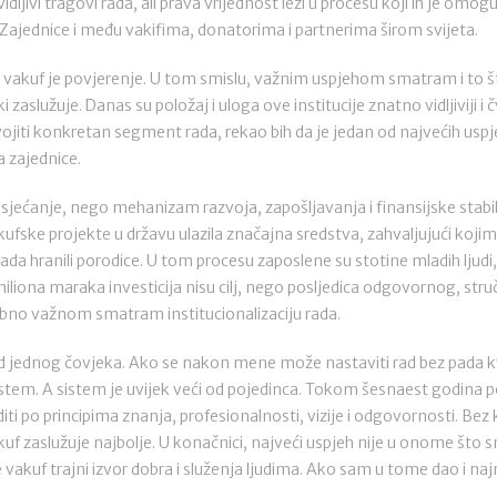
idljivi tragovi rada, ali prava vrijednost leži u procesu koji ih je omog
 Zajednice i među vakifima, donatorima i partnerima širom svijeta.
, vakuf je povjerenje. U tom smislu, važnim uspjehom smatram i to št
ski zaslužuje. Danas su položaj i uloga ove institucije znatno vidljiviji 
ojiti konkretan segment rada, rekao bih da je jedan od najvećih usp
 zajednice.
i sjećanje, nego mehanizam razvoja, zapošljavanja i finansijske stabil
ske projekte u državu ulazila značajna sredstva, zahvaljujući kojima 
 rada hranili porodice. U tom procesu zaposlene su stotine mladih ljudi,
miliona maraka investicija nisu cilj, nego posljedica odgovornog, st
bno važnom smatram institucionalizaciju rada.
 od jednog čovjeka. Ako se nakon mene može nastaviti rad bez pada kv
stem. A sistem je uvijek veći od pojedinca. Tokom šesnaest godina po
 po principima znanja, profesionalnosti, vizije i odgovornosti. Bez ko
f zaslužuje najbolje. U konačnici, najveći uspjeh nije u onome što 
je vakuf trajni izvor dobra i služenja ljudima. Ako sam u tome dao i na