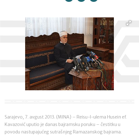
Sarajevo, 7. avgust 2013. (MINA) – Reisu-l-ulema Husein ef.
Kavazović uputio je danas bajramsku poruku – čestitku u
povodu nastupajućeg sutrašnjeg Ramazanskog bajrama.