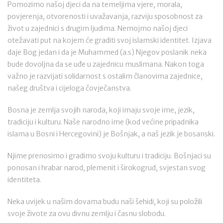
Pomozimo našoj djeci da na temeljima vjere, morala,
povjerenja, otvorenosti i uvažavanja, razviju sposobnost za
život u zajednici s drugim ljudima. Nemojmo našoj djeci
otežavati put na kojem će graditi svoj islamski identitet. Izjava
daje Bog jedan i da je Muhammed (a.s) Njegov poslanik neka
bude dovoljna da se uđe u zajednicu muslimana. Nakon toga
važno je razvijati solidarnost s ostalim članovima zajednice,
našeg društva i cijeloga čovječanstva.
Bosna je zemlja svojih naroda, koji imaju svoje ime, jezik,
tradiciju i kulturu. Naše narodno ime (kod većine pripadnika
islama u Bosni i Hercegovini) je Bošnjak, a naš jezik je bosanski.
Njime prenosimo i gradimo svoju kulturu i tradiciju. Bošnjaci su
ponosan i hrabar narod, plemenit i širokogrud, svjestan svog
identiteta.
Neka uvijek u našim dovama budu naši šehidi, koji su položili
svoje živote za ovu divnu zemlju i časnu slobodu.