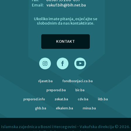
vakuf.bih@bih.net.ba
Email:
Ukoliko imate pitanja, osjećajte se
slobodnim da nas kontaktirate.
KONTAKT
rijaset.ba
fondbosnjaci.co.ba
preporod.ba
bir.ba
preporod.info
zekat.ba
cdv.ba
iitb.ba
ghb.ba
elkalem.ba
mina.ba
Islamska zajednica u Bosni i Hercegovini - Vakufska direkcija © 2026.