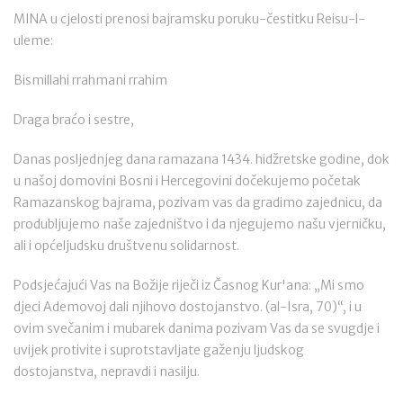
MINA u cjelosti prenosi bajramsku poruku-čestitku Reisu-l-
uleme:
Bismillahi rrahmani rrahim
Draga braćo i sestre,
Danas posljednjeg dana ramazana 1434. hidžretske godine, dok
u našoj domovini Bosni i Hercegovini dočekujemo početak
Ramazanskog bajrama, pozivam vas da gradimo zajednicu, da
produbljujemo naše zajedništvo i da njegujemo našu vjerničku,
ali i općeljudsku društvenu solidarnost.
Podsjećajući Vas na Božije riječi iz Časnog Kur'ana: „Mi smo
djeci Ademovoj dali njihovo dostojanstvo. (al-Isra, 70)“, i u
ovim svečanim i mubarek danima pozivam Vas da se svugdje i
uvijek protivite i suprotstavljate gaženju ljudskog
dostojanstva, nepravdi i nasilju.