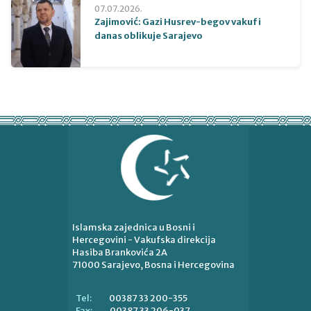
07.07.2026.
Zajimović: Gazi Husrev-begov vakuf i
danas oblikuje Sarajevo
Islamska zajednica u Bosni i
Hercegovini - Vakufska direkcija
Hasiba Brankovića 2A
71000 Sarajevo, Bosna i Hercegovina
00387 33 200-355
Tel:
00387 33 206-037
Fax: