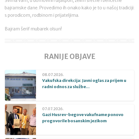
Svima vam, u domovini i dijaspori, želim sretne i berićetne
bajramske dane. Provedimo ih onako kako je to u našoj tradiciji:
s porodicom, rodbinom i prijateljima.
Bajram šerif mubarek olsun!
RANIJE OBJAVE
08.07.2026.
Vakufska direkcija: Javni oglas za prijem u
radni odnos za službe...
07.07.2026.
Gazi Husrev-begove vakufname ponovo
progovorile bosanskim jezikom