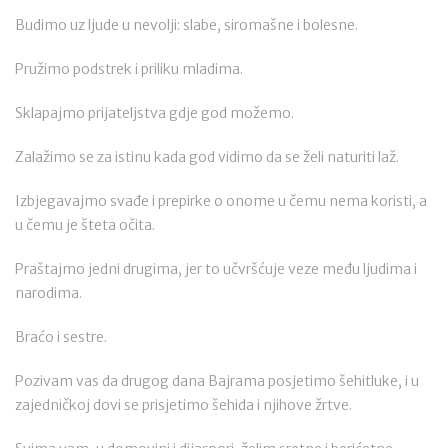
Budimo uz ljude u nevolji: slabe, siromašne i bolesne.
Pružimo podstrek i priliku mladima.
Sklapajmo prijateljstva gdje god možemo.
Zalažimo se za istinu kada god vidimo da se želi naturiti laž.
Izbjegavajmo svađe i prepirke o onome u čemu nema koristi, a
u čemu je šteta očita.
Praštajmo jedni drugima, jer to učvršćuje veze među ljudima i
narodima.
Braćo i sestre.
Pozivam vas da drugog dana Bajrama posjetimo šehitluke, i u
zajedničkoj dovi se prisjetimo šehida i njihove žrtve.