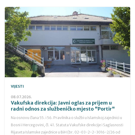
VIJESTI
08.07.2026.
Vakufska direkcija: Javni oglas za prijem u
radni odnos za službeničko mjesto "Portir"
Na osnovu člana 55. i 56. Pravilnika o službi u Islamskoj zajednici u
Bosni i Hercegovini, čl. 41. Statuta Vakufske direkcije i Saglasnosti
Rijaseta Islamske zajednice u BiH (br. 02-03-2-2-3016-2/26 od