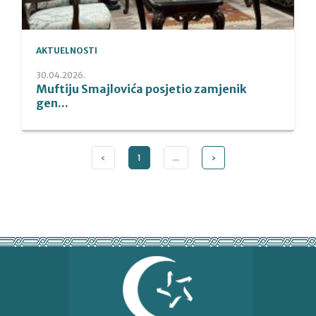
AKTUELNOSTI
30.04.2026.
Muftiju Smajlovića posjetio zamjenik
gen...
‹
1
...
›