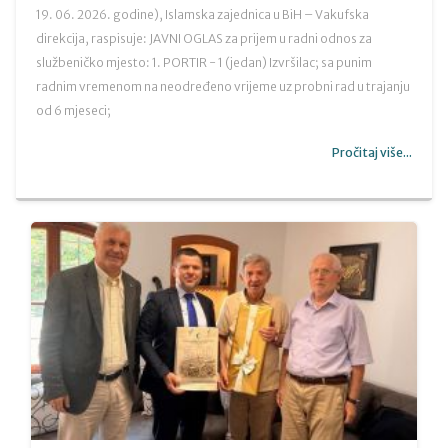
19. 06. 2026. godine), Islamska zajednica u BiH – Vakufska
direkcija, raspisuje: JAVNI OGLAS za prijem u radni odnos za
službeničko mjesto: 1. PORTIR - 1 (jedan) Izvršilac; sa punim
radnim vremenom na neodređeno vrijeme uz probni rad u trajanju
od 6 mjeseci;
Pročitaj više...