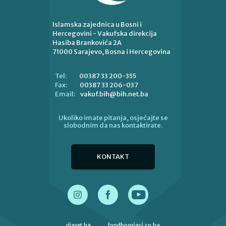
Islamska zajednica u Bosni i
Hercegovini - Vakufska direkcija
Hasiba Brankovića 2A
71000 Sarajevo, Bosna i Hercegovina
00387 33 200-355
Tel:
00387 33 206-037
Fax:
vakuf.bih@bih.net.ba
Email:
Ukoliko imate pitanja, osjećajte se
slobodnim da nas kontaktirate.
KONTAKT
rijaset.ba
fondbosnjaci.co.ba