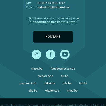
00387 33 206-037
Fax:
vakuf.bih@bih.net.ba
Email:
Ukoliko imate pitanja, osjećajte se
slobodnim da nas kontaktirate.
KONTAKT
rijaset.ba
fondbosnjaci.co.ba
preporod.ba
bir.ba
preporod.info
zekat.ba
cdv.ba
iitb.ba
ghb.ba
elkalem.ba
mina.ba
Islamska zajednica u Bosni i Hercegovini - Vakufska direkcija © 2026.