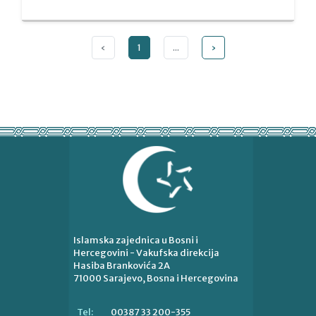
‹
1
...
›
Islamska zajednica u Bosni i
Hercegovini - Vakufska direkcija
Hasiba Brankovića 2A
71000 Sarajevo, Bosna i Hercegovina
00387 33 200-355
Tel: