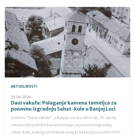
AKTUELNOSTI
29.04.2026.
Dani vakufa: Polaganje kamena temeljca za
ponovnu izgradnju Sahat-kule u Banjoj Luci
U okviru "Dana vakufa", u Banjoj Luci će u četvrtak, 30. aprila,
svečano biti položen kamen temeljac za ponovnu izgradnju
Sahat-kule, jednog od simbola ovog grada koji je porušen 1993.