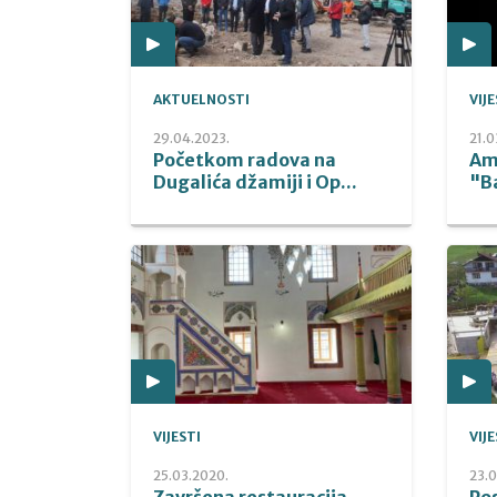
AKTUELNOSTI
VIJE
29.04.2023.
21.0
Početkom radova na
Am
Dugalića džamiji i Op...
"B
VIJESTI
VIJE
25.03.2020.
23.0
Završena restauracija
Po