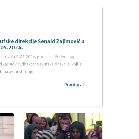
ufske direkcije Senaid Zajimović u
1.05.2024.
 emitovala 11.05.2024. godine na Federalnoj
d Zajimović, direktor Vakufske direkcije, koji je
tima ove institucije.
Pročitaj više...