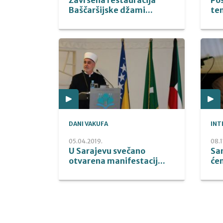
Baščaršijske džami...
tem
DANI VAKUFA
INT
05.04.2019.
08.1
U Sarajevu svečano
Sam
otvarena manifestacij...
ćem