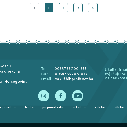
‹
1
2
3
›
Bosni i
00387 33 200-355
Tel:
Ukoliko imat
a direkcija
00387 33 206-037
Fax:
osjećajte s
da nas konta
vakuf.bih@bih.net.ba
Email:
a i Hercegovina
reporod.ba
bir.ba
preporod.info
zekat.ba
cdv.ba
iitb.ba