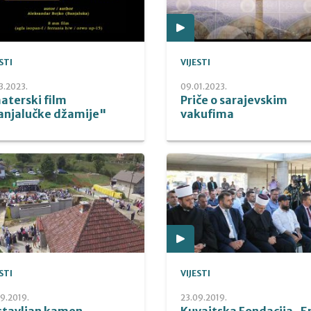
STI
VIJESTI
3.2023.
09.01.2023.
aterski film
Priče o sarajevskim
anjalučke džamije"
vakufima
STI
VIJESTI
9.2019.
23.09.2019.
stavljan kamen
Kuvajtska Fondacija „E