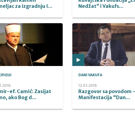
eljac za izgradnju I...
Nedžat“ i Vakufs...
ERVJUI
DANI VAKUFA
1.2018.
12.03.2018.
ir-ef. Camić: Zasijat
Razgovor sa povodom 
o, ako Bog d...
Manifestacija "Dan...