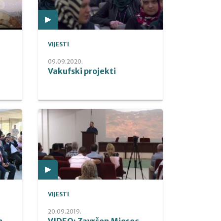
VIJESTI
09.09.2020.
Vakufski projekti
VIJESTI
20.09.2019.
n-
VIDEO: Završen Mjesec