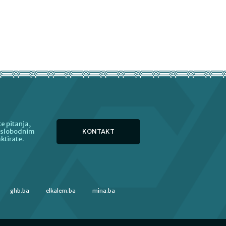
e pitanja,
KONTAKT
e slobodnim
ktirate.
ghb.ba
elkalem.ba
mina.ba