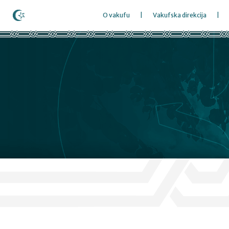
O vakufu
Vakufska direkcija