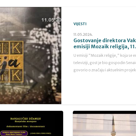
VIJESTI
11.05.2024.
Gostovanje direktora Vak
emisiji Mozaik religija, 1
U emisiji "Mozaik religije," koja se
televiziji, gost je bio gospodin Senai
govorio o značaju i aktuelnim projek