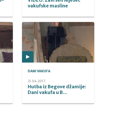
vakufske masline
DANI VAKUFA
21.04.2017.
-
Hutba iz Begove džamije:
Dani vakufa u B...