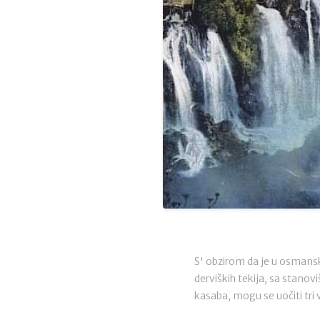
S' obzirom da je u osmans
derviških tekija, sa stanov
kasaba, mogu se uočiti tri v