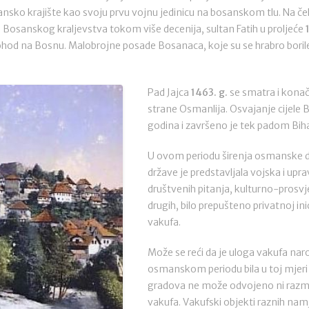
sko krajište kao svoju prvu vojnu jedinicu na bosanskom tlu. Na čelu
Bosanskog kraljevstva tokom više decenija, sultan Fatih u proljeće
ohod na Bosnu. Malobrojne posade Bosanaca, koje su se hrabro borile,
Pad Jajca
1463. g.
se smatra i kona
strane Osmanlija. Osvajanje cijele B
godina i završeno je tek padom Bi
U ovom periodu širenja osmanske 
države je predstavljala vojska i upra
društvenih pitanja, kulturno-prosvjet
drugih, bilo prepušteno privatnoj in
vakufa.
Može se reći da je uloga vakufa nar
osmanskom periodu bila u toj mjeri
gradova ne može odvojeno ni razmat
vakufa. Vakufski objekti raznih namj