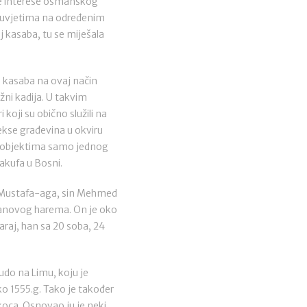
ire interese osmanskog
m uvjetima na određenim
j kasaba, tu se miješala
e kasaba na ovaj način
žni kadija. U takvim
koji su obično služili na
ekse građevina u okviru
m objektima samo jednog
akufa u Bosni.
i Mustafa-aga, sin Mehmed
ltanovog harema. On je oko
araj, han sa 20 soba, 24
udo na Limu, koju je
 1555.g. Tako je također
oca. Osnovao ju je neki