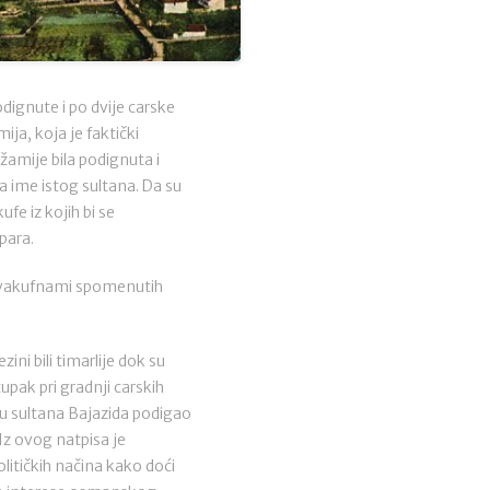
ignute i po dvije carske
ja, koja je faktički
amije bila podignuta i
a ime istog sultana. Da su
fe iz kojih bi se
para.
oj vakufnami spomenutih
ini bili timarlije dok su
tupak pri gradnji carskih
ju sultana Bajazida podigao
Iz ovog natpisa je
olitičkih načina kako doći