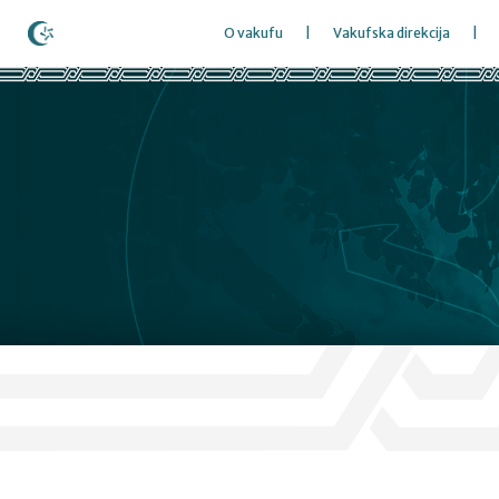
O vakufu
Vakufska direkcija