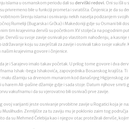
enju islama u osmanskom periodu dali su
derviški redovi.
Oni su išli u
e su privremeno bile u funkciji prometa i svratišta. Činjenica je da su d
prvobitnom širenju islama i osnivanju nekih naselja podizanjem svoji
istočnoj Rumeliji (Bugarska i Grčka) i Makedoniji gdje su Osmani bili do
enim tim krajevima derviši su početkom XV stoljeća na pogodnim p
ije. Derviši su svoje zavije osnivali po vlastitom nahođenju, a kasnije 
izdržavanje koju su zavještali za zavije i osnivali tako svoje vakufe. 
u našim krajevima govore i činjenice.
 je i Sarajevo imalo takav početak. U prilog tome govore i dva dervišk
kufnama Ishak-bega Ishakovića, zapovjednika Bosanskog krajišta. Ti 
 uz malu džamiju sa drvenom munarom kod današnjeg Higijenskog z
 u harem Ali-pašine džamije gdje i sada stoje. Datum njihove smrti gov
rvu vakufnamu i da su vjerovatno bili osnivači prve zavije.
log ovoj varijanti jeste osnivanje prvobitne zavije u Rogatici koja je 
 Muslihudin. Zemljište za tu zaviju mu je poklonio zaim tog područja
o da su Mehmed Čelebija kao i njegov otac protežirali derviše, kojima