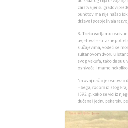
do zadatog cilja osvajanja
carstva jer su gradovi pre
punktovima nije našao loka
država i pospješivala razvoj
3. Treću varijantu
osnivanj
uvjetovale su razne potrebe
slučajevima, vodeći se mora
sultanovom dvoru u Istanbu
svog vakufa, tako da su 
osnivača. Imamo nekoliko 
Na ovaj način je osnovan 
¬bega, rodom iz istog kraj
1592. g. kako se vidi iz n
dućana i jednu pekarsku pe