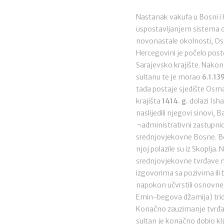
Nastanak vakufa u Bosni i
uspostavljanjem sistema dr
novonastale okolnosti, Osm
Hercegovini je počelo post
Sarajevsko krajište. Nakon
sultanu te je morao
6.1.13
tada postaje sjedište Osma
krajišta
1414. g.
dolazi Ish
naslijedili njegovi sinovi, 
¬administrativni zastupnici
srednjovjekovne Bosne. Bo
njoj polazile su iz Skoplja
srednjovjekovne tvrđave n
izgovorima sa pozivima il
napokon učvrstili osnovne p
Emin-begova džamija) tride
Konačno zauzimanje tvrđ
sultan je konačno dobio k