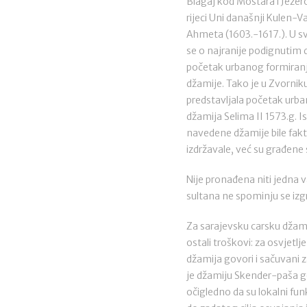
Blagaj kod Mostara i Jezero
rijeci Uni današnji Kulen
Ahmeta (1603.-1617.). U s
se o najranije podignutim 
početak urbanog formiranja
džamije. Tako je u Zvorniku
predstavljala početak urba
džamija Selima II 1573.g. I
navedene džamije bile fakti
izdržavale, već su građene 
Nije pronađena niti jedna 
sultana ne spominju se izg
Za sarajevsku carsku džamiju
ostali troškovi: za osvjetlj
džamija govori i sačuvani 
je džamiju Skender-paša go
očigledno da su lokalni fun