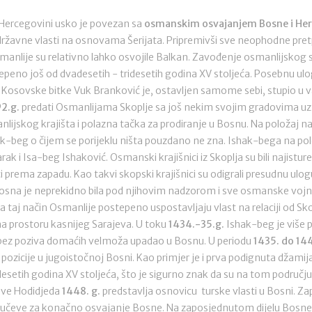
 Hercegovini usko je povezan sa
osmanskim osvajanjem Bosne i He
žavne vlasti na osnovama Šerijata. Pripremivši sve neophodne pretpo
anlije su relativno lahko osvojile Balkan. Zavođenje osmanlijskog si
epeno još od dvadesetih - tridesetih godina XV stoljeća. Posebnu ul
 Kosovske bitke Vuk Branković je, ostavljen samome sebi, stupio u 
92.g.
predati Osmanlijama Skoplje sa još nekim svojim gradovima uz
nlijskog krajišta i polazna tačka za prodiranje u Bosnu. Na položaj
ak-beg o čijem se porijeklu ništa pouzdano ne zna. Ishak-bega na pol
Barak i Isa-beg Ishaković. Osmanski krajišnici iz Skoplja su bili najistur
 prema zapadu. Kao takvi skopski krajišnici su odigrali presudnu ulo
sna je neprekidno bila pod njihovim nadzorom i sve osmanske vojne 
. Na taj način Osmanlije postepeno uspostavljaju vlast na relaciji od Sk
a prostoru kasnijeg Sarajeva. U toku
1434.-35.g.
Ishak-beg je više 
i bez poziva domaćih velmoža upadao u Bosnu. U periodu
1435. do 144
ozicije u jugoistočnoj Bosni. Kao primjer je i prva podignuta džamija
setih godina XV stoljeća, što je sigurno znak da su na tom području 
ave Hodidjeda
1448. g.
predstavlja osnovicu turske vlasti u Bosni. 
ljučeve za konačno osvajanje Bosne. Na zaposjednutom dijelu Bosne