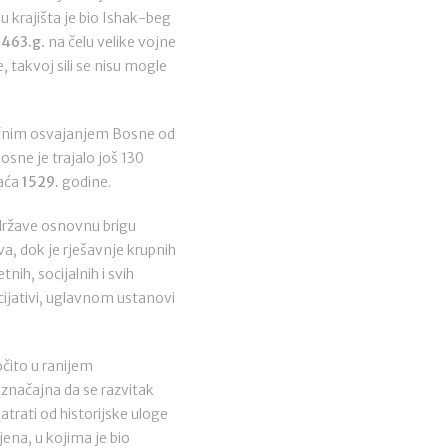
 krajišta je bio Ishak-beg
1463.g.
na čelu velike vojne
 takvoj sili se nisu mogle
čnim osvajanjem Bosne od
osne je trajalo još 130
haća
1529.
godine.
države osnovnu brigu
va, dok je rješavnje krupnih
nih, socijalnih i svih
icijativi, uglavnom ustanovi
očito u ranijem
 značajna da se razvitak
rati od historijske uloge
ena, u kojima je bio