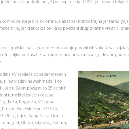
je je Bosanski sandžak-beg Ajas-beg tu prije 1489. g osnovao tekiju 
 komponenta je bila skromna, slabašna i kratkotrajna jer tamo gdje je
ske linije, jer kratko iza tekija su podizani drugi znatno vredniji i znač
anju gradskih naselja a time i osnivanju prvobitnih vakufa sastojala s
 oformljivane kasabe kao prve značajne vakufske građevine podiza
.
odina XV stoljeća do sedamdesetih
, tj. od vladavine Mehmeda II do
I, bilo u Bosni podignuto 25 carskih
eni temelji slijedećih kasaba:
1.g., Foča, Rogatica, Višegrad,
 Prozor i Nevesinje prije 1512.g.,
e 1520.g., Jajce, Banja Luka, Donja
, Kamengrad, Obarci, Glamoč, Dobrun,