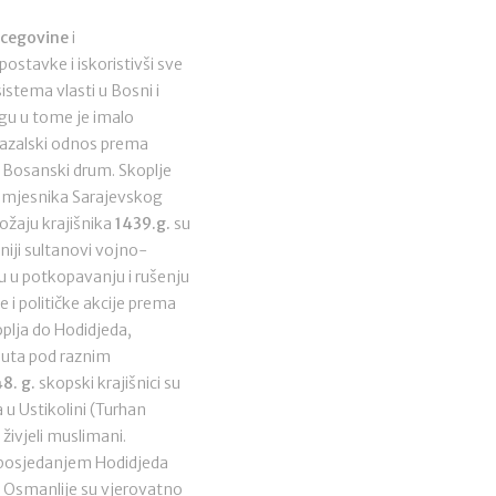
rcegovine
i
stavke i iskoristivši sve
stema vlasti u Bosni i
ogu u tome je imalo
vazalski odnos prema
 Bosanski drum. Skoplje
 namjesnika Sarajevskog
ožaju krajišnika
1439.g.
su
eniji sultanovi vojno-
gu u potkopavanju i rušenju
i političke akcije prema
oplja do Hodidjeda,
puta pod raznim
8. g.
skopski krajišnici su
 u Ustikolini (Turhan
živjeli muslimani.
Zaposjedanjem Hodidjeda
 Osmanlije su vjerovatno