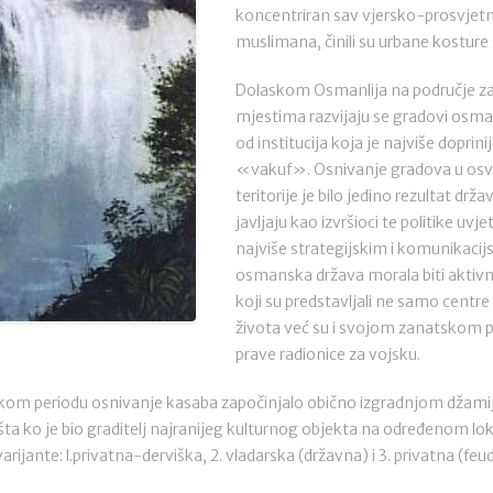
koncentriran sav vjersko-prosvjetni, 
muslimana, činili su urbane kosture
Dolaskom Osmanlija na područje zat
mjestima razvijaju se gradovi osma
od institucija koja je najviše doprini
«vakuf». Osnivanje gradova u osv
teritorije je bilo jedino rezultat drž
javljaju kao izvršioci te politike u
najviše strategijskim i komunikacijs
osmanska država morala biti aktivn
koji su predstavljali ne samo centre
života već su i svojom zanatskom p
prave radionice za vojsku.
kom periodu osnivanje kasaba započinjalo obično izgradnjom džamij
išta ko je bio graditelj najranijeg kulturnog objekta na određenom lok
arijante: l.privatna-derviška, 2. vladarska (državna) i 3. privatna (feu