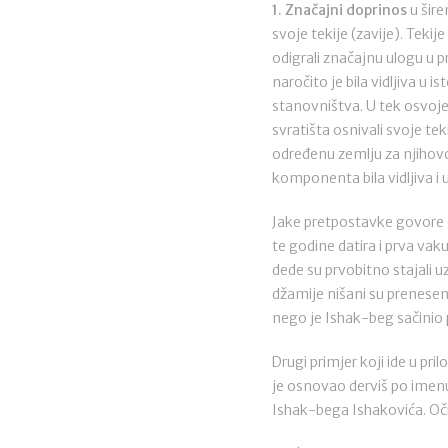
1. Značajni doprinos
u šir
svoje tekije (zavije). Tekij
odigrali značajnu ulogu u 
naročito je bila vidljiva u 
stanovništva. U tek osvoj
svratišta osnivali svoje tek
određenu zemlju za njihovo 
komponenta bila vidljiva i 
Jake pretpostavke govore da
te godine datira i prva va
dede su prvobitno stajali
džamije nišani su preneseni
nego je Ishak-beg sačinio p
Drugi primjer koji ide u pri
je osnovao derviš po imenu
Ishak-bega Ishakovića. Očit