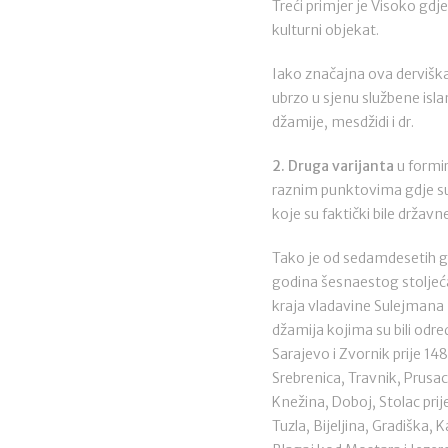
Treći primjer je Visoko gd
kulturni objekat.
Iako značajna ova derviška
ubrzo u sjenu službene islam
džamije, mesdžidi i dr.
2. Druga varijanta
u formir
raznim punktovima gdje su
koje su faktički bile državne
Tako je od sedamdesetih g
godina šesnaestog stoljeća
kraja vladavine Sulejmana I
džamija kojima su bili određ
Sarajevo i Zvornik prije 148
Srebrenica, Travnik, Prusac,
Knežina, Doboj, Stolac prij
Tuzla, Bijeljina, Gradiška