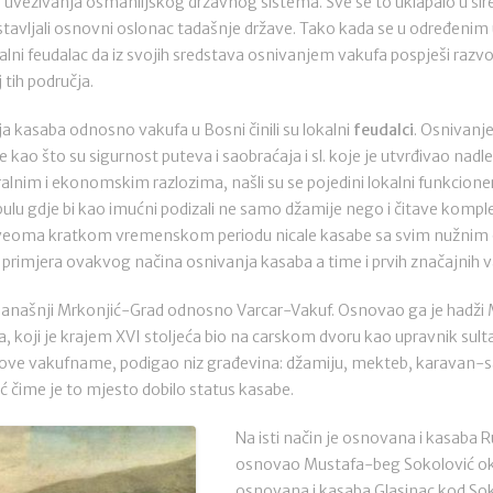
 i uvezivanja osmanlijskog državnog sistema. Sve se to uklapalo u š
dstavljali osnovni oslonac tadašnje države. Tako kada se u određeni
lni feudalac da iz svojih sredstava osnivanjem vakufa pospješi razvo
 tih područja.
a kasaba odnosno vakufa u Bosni činili su lokalni
feudalci
. Osnivanj
 kao što su sigurnost puteva i saobraćaja i sl. koje je utvrđivao nadle
lnim i ekonomskim razlozima, našli su se pojedini lokalni funkcioneri 
lu gdje bi kao imućni podizali ne samo džamije nego i čitave kompl
u veoma kratkom vremenskom periodu nicale kasabe sa svim nužni
primjera ovakvog načina osnivanja kasaba a time i prvih značajnih v
današnji Mrkonjić-Grad odnosno Varcar-Vakuf. Osnovao ga je hadž
a, koji je krajem XVI stoljeća bio na carskom dvoru kao upravnik su
jegove vakufname, podigao niz građevina: džamiju, mekteb, karavan-s
ć čime je to mjesto dobilo status kasabe.
Na isti način je osnovana i kasaba R
osnovao Mustafa-beg Sokolović oko
osnovana i kasaba Glasinac kod Sok