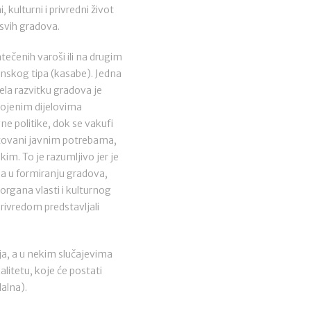
kulturni i privredni život
 svih gradova.
ečenih varoši ili na drugim
nskog tipa (kasabe). Jedna
jela razvitku gradova je
ojenim dijelovima
avne politike, dok se vakufi
vjetovani javnim potrebama,
kim. To je razumljivo jer je
a u formiranju gradova,
 organa vlasti i kulturnog
rivredom predstavljali
a, a u nekim slučajevima
alitetu, koje će postati
dalna).