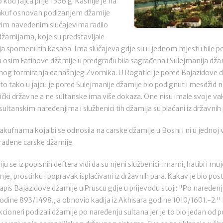
 kod Jajca prije 1566.g. Kasnije je na
-Vakuf osnovan podizanjem džamije
vim navedenim slučajevima radilo
džamijama, koje su predstavljale
 spomenutih kasaba. Ima slučajeva gdje su u jednom mjestu bile pod
 osim Fatihove džamije u predgrađu bila sagrađena i Sulejmanija džami
nog formiranja današnjeg Zvornika. U Rogatici je pored Bajazidove dž
sto tako u jajcu je pored Sulejmanije džamije bio podignut i mesdžid n
čki državne a ne sultanske ima više dokaza. One nisu imale svoje vaku
sultanskim naređenjima i službenici tih džamija su plaćani iz državnih 
vakufnama koja bi se odnosila na carske džamije u Bosni i ni u jedn
rađene carske džamije.
 se iz popisnih deftera vidi da su njeni službenici: imami, hatibi i mujez
enje, prostirku i popravak isplaćivani iz državnih para. Kakav je bio pos
zapis Bajazidove džamije u Pruscu gdje u prijevodu stoji: "Po naređen
dine 893/1498., a obnovio kadija iz Akhisara godine 1010/1601.-2." 
kcioneri podizali džamije po naređenju sultana jer je to bio jedan od p