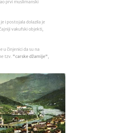
kao prvi muslimanski
 i postojala dolazila je
ajniji vakufski objekti,
e u činjenici da su na
ne tzv.
"carske džamije"
,