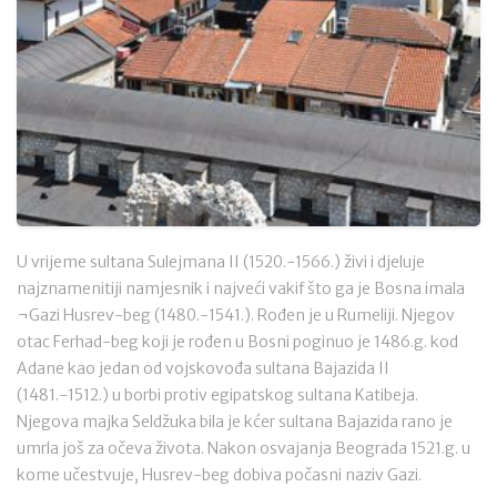
U vrijeme sultana Sulejmana II (1520.-1566.) živi i djeluje
najznamenitiji namjesnik i najveći vakif što ga je Bosna imala
¬Gazi Husrev-beg (1480.-1541.). Rođen je u Rumeliji. Njegov
otac Ferhad-beg koji je rođen u Bosni poginuo je 1486.g. kod
Adane kao jedan od vojskovođa sultana Bajazida II
(1481.-1512.) u borbi protiv egipatskog sultana Katibeja.
Njegova majka Seldžuka bila je kćer sultana Bajazida rano je
umrla još za očeva života. Nakon osvajanja Beograda 1521.g. u
kome učestvuje, Husrev-beg dobiva počasni naziv Gazi.