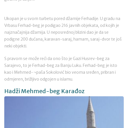
Ukopan je u svom turbetu pored džamije Ferhadije. U gradu na
Vrbasu Ferhad-beg je podigao 216 javnih objekata, od kojih je
najznačajnija džamija. U neposrednoj blizini dao je da se
podigne 200 dućana, karavan-saraj, hamam, saraj-dvor te još
neki objekti.
S pravom se može reći da ono što je Gazi Husrev-beg za
Sarajevo, to je Ferhad-beg za Banju Luku. Ferhad-beg je isto
kao i Mehmed-¬paša Sokolović bio veoma sređen, pribran i
odmjeren, brižljivo odgojen u islamu.
Hadži Mehmed-beg Karađoz