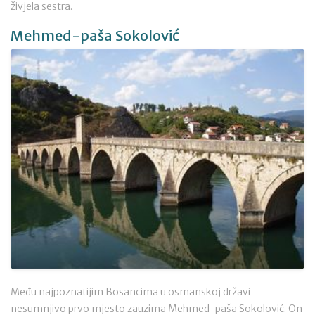
živjela sestra.
Mehmed-paša Sokolović
Među najpoznatijim Bosancima u osmanskoj državi
nesumnjivo prvo mjesto zauzima Mehmed-paša Sokolović. On