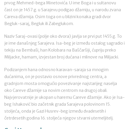
prvog Mehmed-bega Minetovića. U ime Boga i u sultanovu
čast on je 1457.g. u Sarajevu podigao džamiju, u narodu zvana
Careva džamija. Osim toga on u blizini konaka gradi dvor
Begluk-saraj, Begluk ili Zabeglukom.
Naziv Saraj-ovasi (polje oko dvora) javlja se prvi put 1455.g. To
je ime današnjeg Sarajeva. Isa-beg je između ostalog sagradio i
tekiju na Bembaši, han Kolobara na Baščaršiji, ćupriju preko
Miljacke, hamam, izvjestan broj dućana i mlinove na Miljacki.
Podizanjem hana odnosno karavan-saraja sa mnogim
dućanima, on je postavio osnove privrednog centra, a
gradnjom mosta omogućio povezivanje najstarijeg naselja
oko Careve džamije sa novim centrom na drugoj obali.
Najvjerovatnije je ukopan u haremu Careve džamije. Ako je Isa-
beg Ishaković bio začetnik grada Sarajeva polovinom 15.
stoljeća, onda je Gazi Husrev-beg između dvadesetih i
četrdesetih godina 16. stoljeća njegov stvarni utemeljitelj.