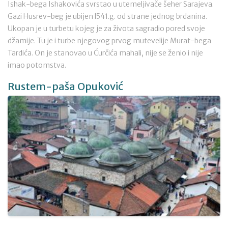
Ishak-bega Ishakovića svrstao u utemeljivače šeher Sarajeva.
Gazi Husrev-beg je ubijen l541.g. od strane jednog brđanina.
Ukopan je u turbetu kojeg je za života sagradio pored svoje
džamije. Tu je i turbe njegovog prvog mutevelije Murat-bega
Tardića. On je stanovao u Ćurčića mahali, nije se ženio i nije
imao potomstva.
Rustem-paša Opuković