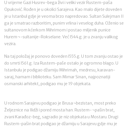
U vrijeme Gazi Husrev-bega živi i veliki vezir Rustem-paša
Opuković. Rođen je u okolici Sarajeva. Kao malo dijete doveden
je u Istanbul gdje je veoma brzo napredovao. Sultan Sulejman II
ga je smatrao razboritim, punim vrlina i veselog duha. Oženio se
sultanovom kćerkom Mihrimom i postao miljenik punice
Hurem¬-sultanije-Rokselane. Već l544.g. je u zvanju valikog
vezira.
Na taj položaj je ponovo doveden l555.g. U tom zvanju ostao je
do smrti l561.g. Iza Rustem-paše ostalo je ogromno blago. U
Istanbulu je podigao džamiju Mihrimah, medresu, karavan-
saraj, hamam i biblioteku. Sam Mimar Sinan, najpoznatiji
osmanski arhitekt, podigao mu je 19 objekata.
U rodnom Sarajevu podigao je Brusa¬bezistan, most preko
Željeznice na Ilidži i pored mosta han. Rustem-¬pašin brat,
zvani Karađoz-beg, sagradio je niz objekata u Mostaru. Drugi
Rustem-pašin brat podigao je džamiju u Sarajevu gdje mu je