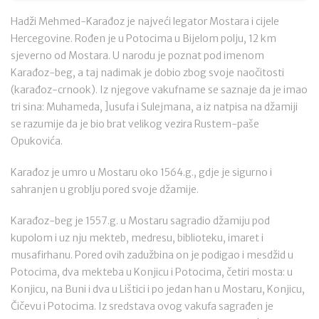
Hadži Mehmed-Karađoz je najveći legator Mostara i cijele
Hercegovine. Rođen je u Potocima u Bijelom polju, 12 km
sjeverno od Mostara. U narodu je poznat pod imenom
Karađoz-beg, a taj nadimak je dobio zbog svoje naočitosti
(karađoz-crnook). Iz njegove vakufname se saznaje da je imao
tri sina: Muhameda, ]usufa i Sulejmana, a iz natpisa na džamiji
se razumije da je bio brat velikog vezira Rustem-paše
Opukovića.
Karađoz je umro u Mostaru oko 1564.g., gdje je sigurno i
sahranjen u groblju pored svoje džamije.
Karađoz-beg je 1557.g. u Mostaru sagradio džamiju pod
kupolom i uz nju mekteb, medresu, biblioteku, imaret i
musafirhanu. Pored ovih zadužbina on je podigao i mesdžid u
Potocima, dva mekteba u Konjicu i Potocima, četiri mosta: u
Konjicu, na Buni i dva u Lištici i po jedan han u Mostaru, Konjicu,
Čičevu i Potocima. Iz sredstava ovog vakufa sagrađen je