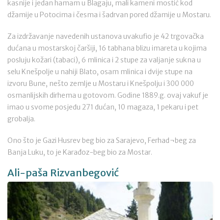
kasnije i jedan hamam u Blagaju, mali kameni mostić kod
džamije u Potocima i česma i šadrvan pored džamije u Mostaru.
Za izdržavanje navedenih ustanova uvakufio je 42 trgovačka
dućana u mostarskoj čaršiji, 16 tabhana blizu imareta u kojima
posluju kožari (tabaci), 6 mlinica i 2 stupe za valjanje sukna u
selu Knešpolje u nahiji Blato, osam mlinica i dvije stupe na
izvoru Bune, nešto zemlje u Mostaru i Knešpolju i 300 000
osmanlijskih dirhema u gotovom. Godine 1889.g. ovaj vakuf je
imao u svome posjedu 271 dućan, 10 magaza, 1 pekaru i pet
grobalja.
Ono što je Gazi Husrev beg bio za Sarajevo, Ferhad¬beg za
Banja Luku, to je Karađoz-beg bio za Mostar.
Ali-paša Rizvanbegović