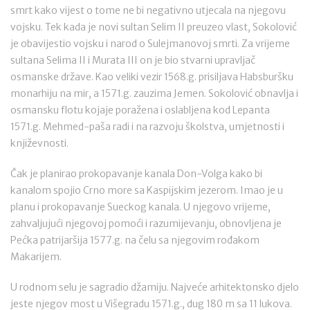
smrt kako vijest o tome ne bi negativno utjecala na njegovu
vojsku. Tek kada je novi sultan Selim II preuzeo vlast, Sokolović
je obavijestio vojsku i narod o Sulejmanovoj smrti. Za vrijeme
sultana Selima II i Murata III on je bio stvarni upravljač
osmanske države. Kao veliki vezir 1568.g. prisiljava Habsburšku
monarhiju na mir, a 1571.g. zauzima Jemen. Sokolović obnavlja i
osmansku flotu kojaje poražena i oslabljena kod Lepanta
1571.g. Mehmed-paša radi i na razvoju školstva, umjetnosti i
književnosti.
Čak je planirao prokopavanje kanala Don-Volga kako bi
kanalom spojio Crno more sa Kaspijskim jezerom. Imao je u
planu i prokopavanje Sueckog kanala. U njegovo vrijeme,
zahvaljujući njegovoj pomoći i razumijevanju, obnovljena je
Pećka patrijaršija 1577.g. na čelu sa njegovim rođakom
Makarijem.
U rodnom selu je sagradio džamiju. Najveće arhitektonsko djelo
jeste njegov most u Višegradu 1571.g., dug 180 m sa 11 lukova.