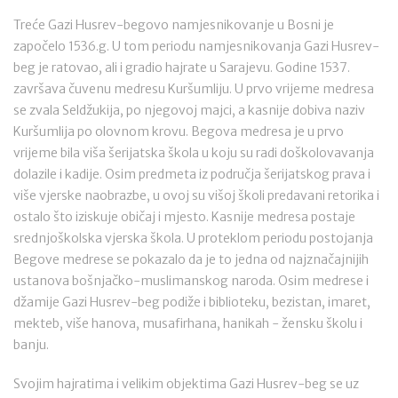
Treće Gazi Husrev-begovo namjesnikovanje u Bosni je
započelo 1536.g. U tom periodu namjesnikovanja Gazi Husrev-
beg je ratovao, ali i gradio hajrate u Sarajevu. Godine 1537.
završava čuvenu medresu Kuršumliju. U prvo vrijeme medresa
se zvala Seldžukija, po njegovoj majci, a kasnije dobiva naziv
Kuršumlija po olovnom krovu. Begova medresa je u prvo
vrijeme bila viša šerijatska škola u koju su radi doškolovavanja
dolazile i kadije. Osim predmeta iz područja šerijatskog prava i
više vjerske naobrazbe, u ovoj su višoj školi predavani retorika i
ostalo što iziskuje običaj i mjesto. Kasnije medresa postaje
srednjoškolska vjerska škola. U proteklom periodu postojanja
Begove medrese se pokazalo da je to jedna od najznačajnijih
ustanova bošnjačko-muslimanskog naroda. Osim medrese i
džamije Gazi Husrev-beg podiže i biblioteku, bezistan, imaret,
mekteb, više hanova, musafirhana, hanikah - žensku školu i
banju.
Svojim hajratima i velikim objektima Gazi Husrev-beg se uz