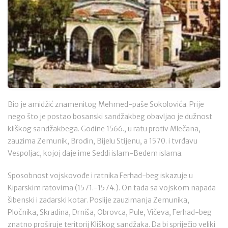
Bio je amidžić znamenitog Mehmed-paše Sokolovića. Prije
nego što je postao bosanski sandžakbeg obavljao je dužnost
kliškog sandžakbega. Godine 1566., u ratu protiv Mlečana,
zauzima Zemunik, Brodin, Bijelu Stijenu, a 1570. i tvrđavu
Vespoljac, kojoj daje ime Seddi islam-Bedem islama.
Sposobnost vojskovođe i ratnika Ferhad-beg iskazuje u
Kiparskim ratovima (1571.-1574.). On tada sa vojskom napada
šibenski i zadarski kotar. Poslije zauzimanja Zemunika,
Pločnika, Skradina, Drniša, Obrovca, Pule, Vičeva, Ferhad-beg
znatno proširuje teritorij Kliškog sandžaka. Da bi spriječio veliki