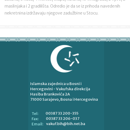
maslinjaka i 2 gradilišta. Odredio je da se iz prihoda navedenih
nekretnina izdržavaju njegove zadužbine u Stocu.
Islamska zajednica u Bosni i
Hercegovini - Vakufska direkcija
Hasiba Brankovića 2A
71000 Sarajevo, Bosna i Hercegovina
00387 33 200-355
Tel:
00387 33 206-037
Fax:
vakuf.bih@bih.net.ba
Email: