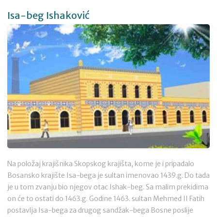
Isa-beg Ishaković
Na položaj krajišnika Skopskog krajišta, kome je i pripadalo
Bosansko krajište Isa-bega je sultan imenovao 1439.g. Do tada
je u tom zvanju bio njegov otac Ishak-beg. Sa malim prekidima
on će to ostati do 1463.g. Godine 1463. sultan Mehmed II Fatih
postavlja Isa-bega za drugog sandžak-bega Bosne poslije