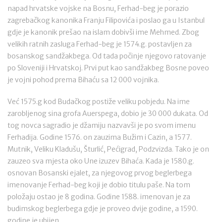
napad hrvatske vojske na Bosnu, Ferhad-beg je porazio
zagrebačkog kanonika Franju Filipovića i poslao ga u Istanbul
gdje je kanonik prešao na islam dobivši ime Mehmed. Zbog
velikih ratnih zasluga Ferhad-beg je 1574.g. postavljen za
bosanskog sandžakbega. Od tada počinje njegovo ratovanje
po Sloveniji i Hrvatskoj. Prvi put kao sandžakbeg Bosne poveo
je vojni pohod prema Bihaću sa 12 000 vojnika.
Već 1575.g kod Budačkog postiže veliku pobjedu. Na ime
zarobljenog sina grofa Auerspega, dobio je 30 000 dukata. Od
tog novca sagradio je džamiju nazvavši je po svom imenu
Ferhadija. Godine 1576. on zauzima Bužim i Cazin, a 1577.
Mutnik, Veliku Kladušu, Šturlić, Pećigrad, Podzvizda. Tako je on
zauzeo sva mjesta oko Une izuzev Bihaća. Kada je 1580.g.
osnovan Bosanski ejalet, za njegovog prvog beglerbega
imenovanje Ferhad-beg koji je dobio titulu paše. Na tom
položaju ostao je 8 godina. Godine 1588. imenovan je za
budimskog beglerbega gdje je proveo dvije godine, a 1590.
godine je ubijen.