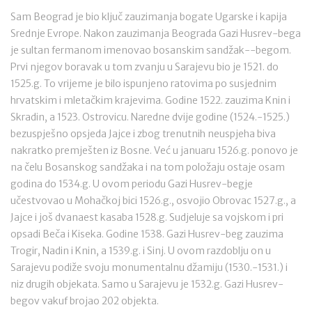
Sam Beograd je bio ključ zauzimanja bogate Ugarske i kapija
Srednje Evrope. Nakon zauzimanja Beograda Gazi Husrev-bega
je sultan fermanom imenovao bosanskim sandžak--begom.
Prvi njegov boravak u tom zvanju u Sarajevu bio je 1521. do
1525.g. To vrijeme je bilo ispunjeno ratovima po susjednim
hrvatskim i mletačkim krajevima. Godine 1522. zauzima Knin i
Skradin, a 1523. Ostrovicu. Naredne dvije godine (1524.-1525.)
bezuspješno opsjeda Jajce i zbog trenutnih neuspjeha biva
nakratko premješten iz Bosne. Već u januaru 1526.g. ponovo je
na čelu Bosanskog sandžaka i na tom položaju ostaje osam
godina do 1534.g. U ovom periodu Gazi Husrev-begje
učestvovao u Mohačkoj bici 1526.g., osvojio Obrovac 1527.g., a
Jajce i još dvanaest kasaba 1528.g. Sudjeluje sa vojskom i pri
opsadi Beča i Kiseka. Godine 1538. Gazi Husrev-beg zauzima
Trogir, Nadin i Knin, a 1539.g. i Sinj. U ovom razdoblju on u
Sarajevu podiže svoju monumentalnu džamiju (1530.-1531.) i
niz drugih objekata. Samo u Sarajevu je 1532.g. Gazi Husrev-
begov vakuf brojao 202 objekta.