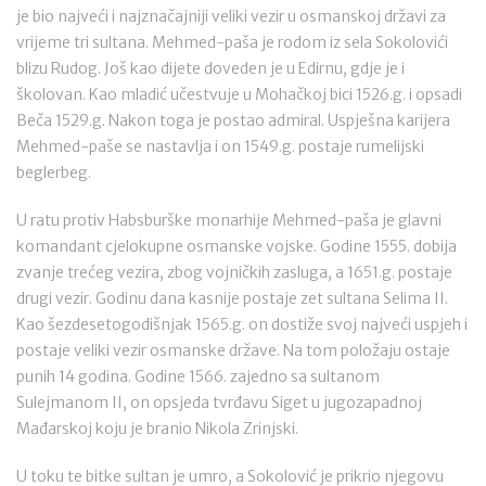
je bio najveći i najznačajniji veliki vezir u osmanskoj državi za
vrijeme tri sultana. Mehmed-paša je rodom iz sela Sokolovići
blizu Rudog. Još kao dijete doveden je u Edirnu, gdje je i
školovan. Kao mladić učestvuje u Mohačkoj bici 1526.g. i opsadi
Beča 1529.g. Nakon toga je postao admiral. Uspješna karijera
Mehmed-paše se nastavlja i on 1549.g. postaje rumelijski
beglerbeg.
U ratu protiv Habsburške monarhije Mehmed-paša je glavni
komandant cjelokupne osmanske vojske. Godine 1555. dobija
zvanje trećeg vezira, zbog vojničkih zasluga, a 1651.g. postaje
drugi vezir. Godinu dana kasnije postaje zet sultana Selima II.
Kao šezdesetogodišnjak 1565.g. on dostiže svoj najveći uspjeh i
postaje veliki vezir osmanske države. Na tom položaju ostaje
punih 14 godina. Godine 1566. zajedno sa sultanom
Sulejmanom II, on opsjeda tvrđavu Siget u jugozapadnoj
Mađarskoj koju je branio Nikola Zrinjski.
U toku te bitke sultan je umro, a Sokolović je prikrio njegovu