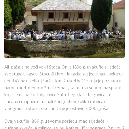
Ali-pašaje najveći vakif Stoca. On je 1836.g. uvakufio slijedeće:
sve stupe u kasabi Stocu čiji broj i lokacije susjedi znaju, pekaru i
pet dućana u velikoj čaršiji, londžu kod bašče koja je poznata u
narodu pod imenom "mešćema", kafanu sa sobom na spratu
koja se nalazi kod brijačnice Salih-bega Jašarbegovića, tri
dućana i magazu u mahali Podgrad i nekoliko mlinica i
vinograda u Stocu i okolini. Dalje je ostavio 3 000 groša.
Ovaj vakuf je 1889.g. u svome posjedu imao slijedeće: 11
dućana, 6 kuća, 4 mlinice, stupu, kafanu, 15 vinograda, 2 njive, 2