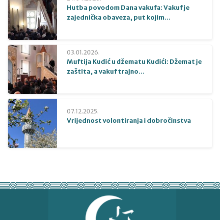
Hutba povodom Dana vakufa: Vakuf je
zajednička obaveza, put kojim...
03.01.2026.
Muftija Kudić u džematu Kudići: Džemat je
zaštita, a vakuf trajno...
07.12.2025.
Vrijednost volontiranja i dobročinstva