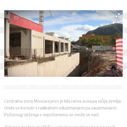
Centralna zona Mostara prvo je bila ratna zona pa ničija zemlja.
Onda se krenulo s radikalnim oduzimanjem pa zauzimanjem.
Poštenog rješenja s nepoštenima ne može se naći.