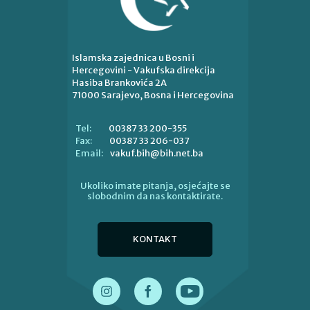
Islamska zajednica u Bosni i
Hercegovini - Vakufska direkcija
Hasiba Brankovića 2A
71000 Sarajevo, Bosna i Hercegovina
00387 33 200-355
Tel:
00387 33 206-037
Fax:
vakuf.bih@bih.net.ba
Email:
Ukoliko imate pitanja, osjećajte se
slobodnim da nas kontaktirate.
KONTAKT