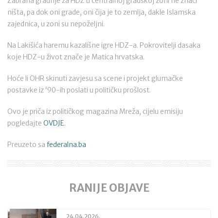
Zabrana gradnje za HDZ u centralnoj gradskoj zoni ne znači
ništa, pa dok oni grade, oni čija je to zemlja, dakle Islamska
zajednica, u zoni su nepoželjni.
Na Lakišića haremu kazališne igre HDZ-a. Pokrovitelji dasaka
koje HDZ-u život znače je Matica hrvatska.
Hoće li OHR skinuti zavjesu sa scene i projekt glumačke
postavke iz ‘90-ih poslati u političku prošlost.
Ovo je priča iz političkog magazina Mreža, cijelu emisiju
pogledajte
OVDJE
.
Preuzeto sa
federalna.ba
RANIJE OBJAVE
24.04.2026.