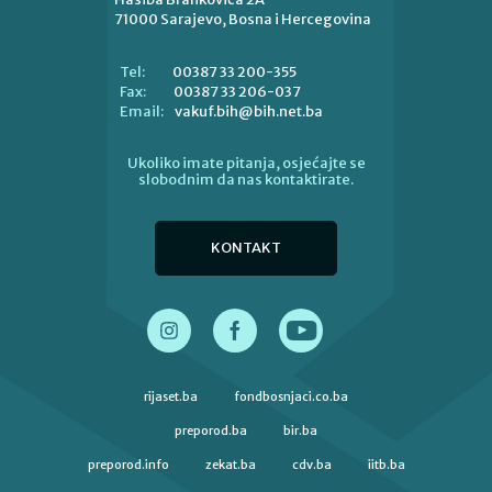
71000 Sarajevo, Bosna i Hercegovina
00387 33 200-355
Tel:
00387 33 206-037
Fax:
vakuf.bih@bih.net.ba
Email:
Ukoliko imate pitanja, osjećajte se
slobodnim da nas kontaktirate.
KONTAKT
rijaset.ba
fondbosnjaci.co.ba
preporod.ba
bir.ba
preporod.info
zekat.ba
cdv.ba
iitb.ba