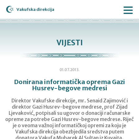
Vakufska direkcija
VIJESTI
01.07.2013.
Donirana informatička oprema Gazi
Husrev-begove medresi
Direktor Vakufske direkcije, mr. Senaid Zajimović i
direktor Gazi Husrev-begove medrese, prof Zijad
Ljevaković, potpisali su ugovor o donaciji računarske
opreme za potrebe Gazi Husrev-begove medrese. Riječ
je o veoma važnoj informatičkoj opremi za koju je
Vakufska direkcija obezbjedila sredstva putem
donatora Vakufa Mubarek Al Sultan iz Kuvajta.