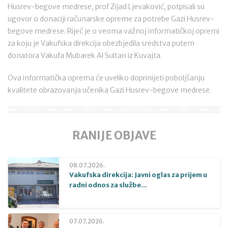
Husrev-begove medrese, prof Zijad Ljevaković, potpisali su
ugovor o donaciji računarske opreme za potrebe Gazi Husrev-
begove medrese. Riječ je o veoma važnoj informatičkoj opremi
za koju je Vakufska direkcija obezbjedila sredstva putem
donatora Vakufa Mubarek Al Sultan iz Kuvajta.
Ova informatička oprema će uveliko doprinijeti poboljšanju
kvalitete obrazovanja učenika Gazi Husrev-begove medrese.
RANIJE OBJAVE
08.07.2026.
Vakufska direkcija: Javni oglas za prijem u
radni odnos za službe...
07.07.2026.