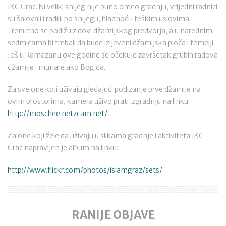
IKC Grac. Ni veliki snijeg nije puno omeo gradnju, vrijedni radnici
su šalovali i radilii po snijegu, hladnoći i teškim uslovima.
Trenutno se podižu zidovi džamijskog predvorja, a u narednim
sedmicama bi trebali da bude izljeveni džamijska ploča i temelji.
Još u Ramazanu ove godine se očekuje završetak grubih radova
džamije i munare ako Bog da.
Za sve one koji uživaju gledajući podizanje prve džamije na
ovim prostorima, kamera uživo prati izgradnju na linku:
http://moschee.netzcam.net/
Za one koji žele da uživaju u slikama gradnje i aktiviteta IKC
Grac napravljen je album na linku:
http://www.flickr.com/photos/islamgraz/sets/
RANIJE OBJAVE