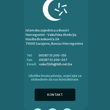
Islamska zajednica u Bosni i
Hercegovini - Vakufska direkcija
Hasiba Brankovića 2A
71000 Sarajevo, Bosna i Hercegovina
00387 33 200-355
Tel:
00387 33 206-037
Fax:
vakuf.bih@bih.net.ba
Email:
Ukoliko imate pitanja, osjećajte se
slobodnim da nas kontaktirate.
KONTAKT