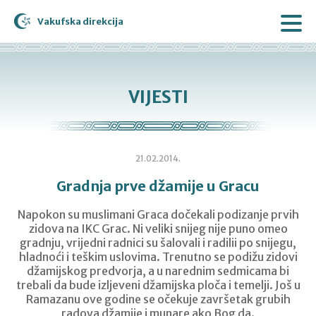
Vakufska direkcija
VIJESTI
21.02.2014.
Gradnja prve džamije u Gracu
Napokon su muslimani Graca dočekali podizanje prvih
zidova na IKC Grac. Ni veliki snijeg nije puno omeo
gradnju, vrijedni radnici su šalovali i radilii po snijegu,
hladnoći i teškim uslovima. Trenutno se podižu zidovi
džamijskog predvorja, a u narednim sedmicama bi
trebali da bude izljeveni džamijska ploča i temelji. Još u
Ramazanu ove godine se očekuje završetak grubih
radova džamije i munare ako Bog da.