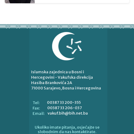
Islamska zajednica u Bosni i
Hercegovini - Vakufska direkcija
Hasiba Brankovića 2A
71000 Sarajevo, Bosna i Hercegovina
00387 33 200-355
Tel:
00387 33 206-037
Fax:
vakuf.bih@bih.net.ba
Email:
Ukoliko imate pitanja, osjećajte se
slobodnim da nas kontaktirate.