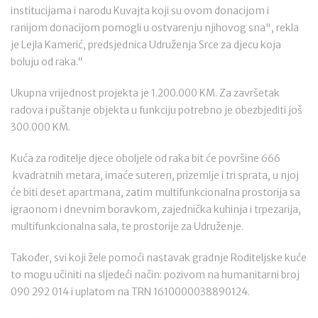
institucijama i narodu Kuvajta koji su ovom donacijom i
ranijom donacijom pomogli u ostvarenju njihovog sna", rekla
je Lejla Kamerić, predsjednica Udruženja Srce za djecu koja
boluju od raka.“
Ukupna vrijednost projekta je 1.200.000 KM. Za završetak
radova i puštanje objekta u funkciju potrebno je obezbjediti još
300.000 KM.
Kuća za roditelje djece oboljele od raka bit će površine 666
kvadratnih metara, imaće suteren, prizemlje i tri sprata, u njoj
će biti deset apartmana, zatim multifunkcionalna prostorija sa
igraonom i dnevnim boravkom, zajednička kuhinja i trpezarija,
multifunkcionalna sala, te prostorije za Udruženje.
Također, svi koji žele pomoći nastavak gradnje Roditeljske kuće
to mogu učiniti na sljedeći način: pozivom na humanitarni broj
090 292 014 i uplatom na TRN 1610000038890124.