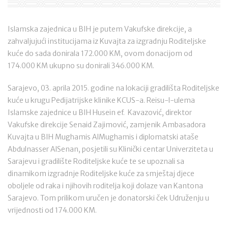
Islamska zajednica u BIH je putem Vakufske direkcije, a
zahvaljujući institucijama iz Kuvajta za izgradnju Roditeljske
kuće do sada donirala 172.000 KM, ovom donacijom od
174.000 KM ukupno su donirali 346.000 KM.
Sarajevo, 03. aprila 2015. godine na lokaciji gradilišta Roditeljske
kuće u krugu Pedijatrijske klinike KCUS-a. Reisu-l-ulema
Islamske zajednice u BIH Husein ef. Kavazović, direktor
Vakufske direkcije Senaid Zajimović, zamjenik Ambasadora
Kuvajta u BIH Mughamis AlMughamis i diplomatski ataše
Abdulnasser AlSenan, posjetili su Klinički centar Univerziteta u
Sarajevu i gradilište Roditeljske kuće te se upoznali sa
dinamikom izgradnje Roditeljske kuće za smještaj djece
oboljele od raka i njihovih roditelja koji dolaze van Kantona
Sarajevo. Tom prilikom uručen je donatorski ček Udruženju u
vrijednosti od 174.000 KM.