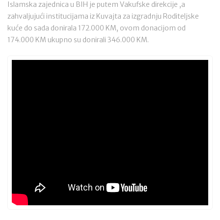
Islamska zajednica u BIH je putem Vakufske direkcije ,a
zahvaljujući institucijama iz Kuvajta za izgradnju Roditeljske
kuće do sada donirala 172.000 KM, ovom donacijom od
174.000 KM ukupno su donirali 346.000 KM.