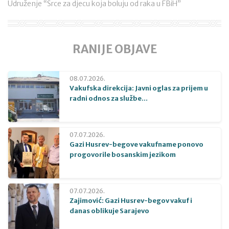
Udruženje “Srce za djecu koja boluju od raka u FBiH”
RANIJE OBJAVE
08.07.2026.
Vakufska direkcija: Javni oglas za prijem u
radni odnos za službe...
07.07.2026.
Gazi Husrev-begove vakufname ponovo
progovorile bosanskim jezikom
07.07.2026.
Zajimović: Gazi Husrev-begov vakuf i
danas oblikuje Sarajevo