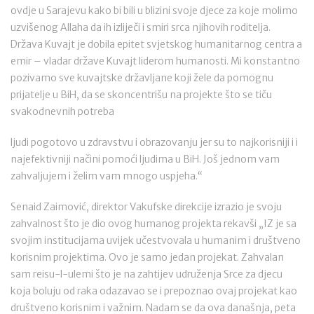
ovdje u Sarajevu kako bi bili u blizini svoje djece za koje molimo
uzvišenog Allaha da ih izliječi i smiri srca njihovih roditelja.
Država Kuvajt je dobila epitet svjetskog humanitarnog centra a
emir – vladar države Kuvajt liderom humanosti. Mi konstantno
pozivamo sve kuvajtske državljane koji žele da pomognu
prijatelje u BiH, da se skoncentrišu na projekte što se tiču
svakodnevnih potreba
ljudi pogotovo u zdravstvu i obrazovanju jer su to najkorisniji i i
najefektivniji načini pomoći ljudima u BiH. Još jednom vam
zahvaljujem i želim vam mnogo uspjeha.“
Senaid Zaimović, direktor Vakufske direkcije izrazio je svoju
zahvalnost što je dio ovog humanog projekta rekavši „IZ je sa
svojim institucijama uvijek učestvovala u humanim i društveno
korisnim projektima. Ovo je samo jedan projekat. Zahvalan
sam reisu-l-ulemi što je na zahtijev udruženja Srce za djecu
koja boluju od raka odazavao se i prepoznao ovaj projekat kao
društveno korisnim i važnim. Nadam se da ova današnja, peta