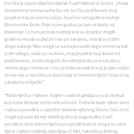
Evo šta je izjavio izliječeni dječak Fuad Halilović iz Zenice. „Hvala
donatorima i svima vama što ste tu i što podržavate ovaj
projekat koji je veoma važan. Završna sam godina srednje
Ekonomske škole. Prije osam godina ja sam se liječio od
leukemije. I u tom periodu roditelji koji su dolazili iz drugih
gradova morali su plaćati stan po sarajevu, morali su tražiti
druge solucije. Nisu mogli sa nama provoditi dugo vremena baš
iz tih razloga, sada uz ovu kuću, ovaj projekat koji danas svi
podržavamo, će biti moguće da roditelji budu uz svoju djecu
veoma dugo vremena. I ovo je jedan projakat koji je jako važan
za sve nas a naročito za djecu koja se trenutno liječe i koja će se
u budućnosti liječiti.“
"Naša dječica i njihove majke s nadom gledaju u ovaj objekat
koji treba da bude nešto više od kuće. Treba da bude njihov dom
i njihova porodica u najtežim danima njihovog života. Ovo ne bi
mogli ostvariti da nije dobrih ljudi koji znaju koliko znači
porodica i dom tokom liječenja najtežih bolesti. Stoga se naša
djeca i njihovi roditelji zahvaljuju IZ BiH, Vakufskoj direkciji,