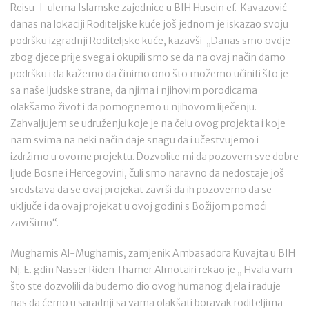
Reisu-l-ulema Islamske zajednice u BIH Husein ef. Kavazović
danas na lokaciji Roditeljske kuće još jednom je iskazao svoju
podršku izgradnji Roditeljske kuće, kazavši „Danas smo ovdje
zbog djece prije svega i okupili smo se da na ovaj način damo
podršku i da kažemo da činimo ono što možemo učiniti što je
sa naše ljudske strane, da njima i njihovim porodicama
olakšamo život i da pomognemo u njihovom liječenju.
Zahvaljujem se udruženju koje je na čelu ovog projekta i koje
nam svima na neki način daje snagu da i učestvujemo i
izdržimo u ovome projektu. Dozvolite mi da pozovem sve dobre
ljude Bosne i Hercegovini, čuli smo naravno da nedostaje još
sredstava da se ovaj projekat završi da ih pozovemo da se
uključe i da ovaj projekat u ovoj godini s Božijom pomoći
završimo“.
Mughamis Al-Mughamis, zamjenik Ambasadora Kuvajta u BIH
Nj. E. gdin Nasser Riden Thamer Almotairi rekao je „ Hvala vam
što ste dozvolili da budemo dio ovog humanog djela i raduje
nas da ćemo u saradnji sa vama olakšati boravak roditeljima