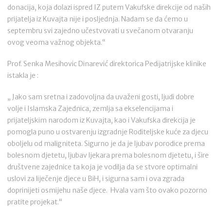
donacija, koja dolazi ispred IZ putem Vakufske direkcije od naših
prijatelja iz Kuvajta nije i posljednja. Nadam se da ćemo u
septembru svi zajedno učestvovati u svečanom otvaranju
ovog veoma važnog objekta.“
Prof. Senka Mesihovic Dinarević direktorica Pedijatrijske klinike
istakla je :
„ Jako sam sretna i zadovoljna da uvaženi gosti, ljudi dobre
volje i Islamska Zajednica, zemlja sa ekselencijama i
prijateljskim narodom iz Kuvajta, kao i Vakufska direkcija je
pomogla puno u ostvarenju izgradnje Roditeljske kuće za djecu
oboljelu od maligniteta. Sigurno je da je ljubav porodice prema
bolesnom djetetu, ljubav ljekara prema bolesnom djetetu, i šire
društvene zajednice ta koja je vodilja da se stvore optimalni
uslovi za liječenje djece u BiH, i sigurna sam i ova zgrada
doprinijeti osmijehu naše djece. Hvala vam što ovako pozorno
pratite projekat.“