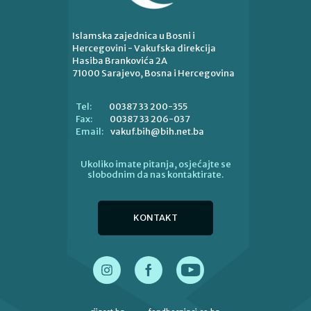
Islamska zajednica u Bosni i
Hercegovini - Vakufska direkcija
Hasiba Brankovića 2A
71000 Sarajevo, Bosna i Hercegovina
00387 33 200-355
Tel:
00387 33 206-037
Fax:
vakuf.bih@bih.net.ba
Email:
Ukoliko imate pitanja, osjećajte se
slobodnim da nas kontaktirate.
KONTAKT