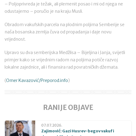
– Poljoprivreda je težak, ali plemenit posao i mi od njega ne
odustajemo – poručio je na kraju Musli.
Obradom vakufskih parcela na plodnim poljima Semberije se
naša bosanska zemlja čuva od propadanja i daje novu
vrijednost.
Upravo su dva semberijska Medžlisa – Bijeljina i Janja, svijetli
primjer kako se vrijednim radom na poljima potiče razvoj
lokalne zajednice, ali i finansira rad povratničkih džemata.
(
Omer Kavazović/Preporod.info
)
RANIJE OBJAVE
07.07.2026.
Zajimović: Gazi Husrev-begov vakuf i