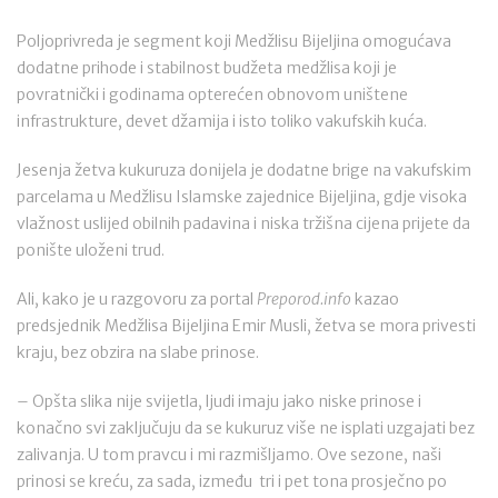
Poljoprivreda je segment koji Medžlisu Bijeljina omogućava
dodatne prihode i stabilnost budžeta medžlisa koji je
povratnički i godinama opterećen obnovom uništene
infrastrukture, devet džamija i isto toliko vakufskih kuća.
Jesenja žetva kukuruza donijela je dodatne brige na vakufskim
parcelama u Medžlisu Islamske zajednice Bijeljina, gdje visoka
vlažnost uslijed obilnih padavina i niska tržišna cijena prijete da
ponište uloženi trud.
Ali, kako je u razgovoru za portal
Preporod.info
kazao
predsjednik Medžlisa Bijeljina Emir Musli, žetva se mora privesti
kraju, bez obzira na slabe prinose.
– Opšta slika nije svijetla, ljudi imaju jako niske prinose i
konačno svi zaključuju da se kukuruz više ne isplati uzgajati bez
zalivanja. U tom pravcu i mi razmišljamo. Ove sezone, naši
prinosi se kreću, za sada, između tri i pet tona prosječno po