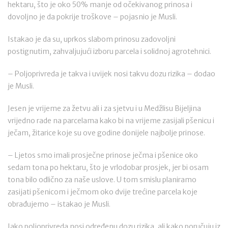
hektaru, što je oko 50% manje od očekivanog prinosa i
dovoljno je da pokrije troškove – pojasnio je Musli.
Istakao je da su, uprkos slabom prinosu zadovoljni
postignutim, zahvaljujući izboru parcela i solidnoj agrotehnici.
– Poljoprivreda je takva i uvijek nosi takvu dozu rizika – dodao
je Musli.
Jesen je vrijeme za žetvu ali i za sjetvu i u Medžlisu Bijeljina
vrijedno rade na parcelama kako bi na vrijeme zasijali pšenicu i
ječam, žitarice koje su ove godine donijele najbolje prinose.
– Ljetos smo imali prosječne prinose ječma i pšenice oko
sedam tona po hektaru, što je vrlodobar prosjek, jer bi osam
tona bilo odlično za naše uslove. U tom smislu planiramo
zasijati pšenicom i ječmom oko dvije trećine parcela koje
obrađujemo – istakao je Musli.
Iako poljoprivreda nosi određenu dozu rizika, ali kako poručuju iz