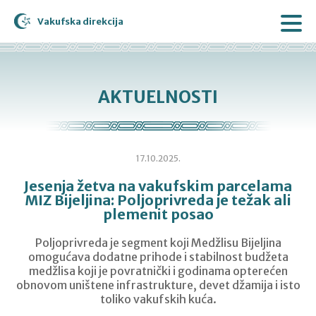
Vakufska direkcija
AKTUELNOSTI
17.10.2025.
Jesenja žetva na vakufskim parcelama
MIZ Bijeljina: Poljoprivreda je težak ali
plemenit posao
Poljoprivreda je segment koji Medžlisu Bijeljina
omogućava dodatne prihode i stabilnost budžeta
medžlisa koji je povratnički i godinama opterećen
obnovom uništene infrastrukture, devet džamija i isto
toliko vakufskih kuća.