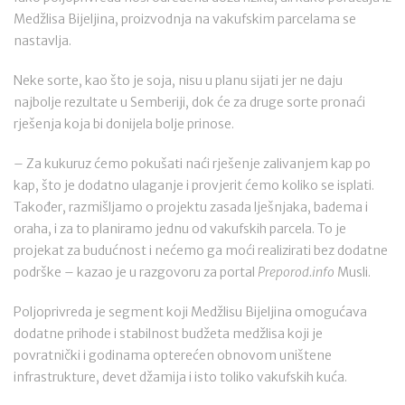
Medžlisa Bijeljina, proizvodnja na vakufskim parcelama se
nastavlja.
Neke sorte, kao što je soja, nisu u planu sijati jer ne daju
najbolje rezultate u Semberiji, dok će za druge sorte pronaći
rješenja koja bi donijela bolje prinose.
– Za kukuruz ćemo pokušati naći rješenje zalivanjem kap po
kap, što je dodatno ulaganje i provjerit ćemo koliko se isplati.
Također, razmišljamo o projektu zasada lješnjaka, badema i
oraha, i za to planiramo jednu od vakufskih parcela. To je
projekat za budućnost i nećemo ga moći realizirati bez dodatne
podrške – kazao je u razgovoru za portal
Preporod.info
Musli.
Poljoprivreda je segment koji Medžlisu Bijeljina omogućava
dodatne prihode i stabilnost budžeta medžlisa koji je
povratnički i godinama opterećen obnovom uništene
infrastrukture, devet džamija i isto toliko vakufskih kuća.