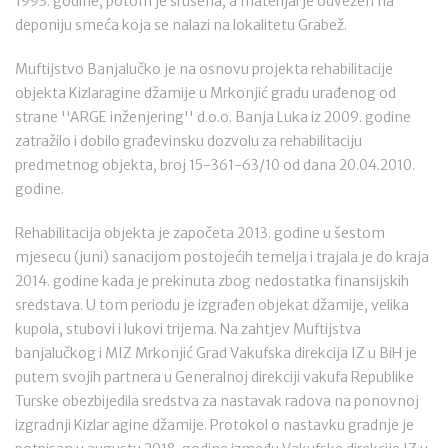
1993. godine, potom je srušena, a materijal je odvezen na
deponiju smeća koja se nalazi na lokalitetu Grabež.
Muftijstvo Banjalučko je na osnovu projekta rehabilitacije
objekta Kizlaragine džamije u Mrkonjić gradu urađenog od
strane ''ARGE inženjering'' d.o.o. Banja Luka iz 2009. godine
zatražilo i dobilo građevinsku dozvolu za rehabilitaciju
predmetnog objekta, broj 15-361-63/10 od dana 20.04.2010.
godine.
Rehabilitacija objekta je započeta 2013. godine u šestom
mjesecu (juni) sanacijom postojećih temelja i trajala je do kraja
2014. godine kada je prekinuta zbog nedostatka finansijskih
sredstava. U tom periodu je izgrađen objekat džamije, velika
kupola, stubovi i lukovi trijema. Na zahtjev Muftijstva
banjalučkog i MIZ Mrkonjić Grad Vakufska direkcija IZ u BiH je
putem svojih partnera u Generalnoj direkciji vakufa Republike
Turske obezbijedila sredstva za nastavak radova na ponovnoj
izgradnji Kizlar agine džamije. Protokol o nastavku gradnje je