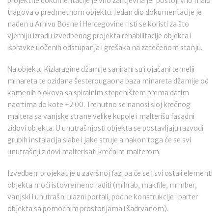
projektne dokumentacije je vrlo zahtjevna jer postoji vrlo malo
tragova o predmetnom objektu. Jedan dio dokumentacije je
nađen u Arhivu Bosne i Hercegovine i isti se koristi za što
vjerniju izradu izvedbenog projekta rehabilitacije objekta i
ispravke uočenih odstupanja i grešaka na zatečenom stanju.
Na objektu Kizlaragine džamije sanirani su i ojačani temelji
minareta te ozidana šesterougaona baza minareta džamije od
kamenih blokova sa spiralnim stepeništem prema datim
nacrtima do kote +2.00. Trenutno se nanosi sloj krečnog
maltera sa vanjske strane velike kupole i malterišu fasadni
zidovi objekta. U unutrašnjosti objekta se postavljaju razvodi
grubih instalacija slabe i jake struje a nakon toga će se svi
unutrašnji zidovi malterisati krečnim malterom.
Izvedbeni projekat je u završnoj fazi pa će se i svi ostali elementi
objekta moći istovremeno raditi (mihrab, makfile, mimber,
vanjski i unutrašni ulazni portali, podne konstrukcije i parter
objekta sa pomoćnim prostorijama i šadrvanom).