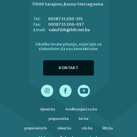
71000 Sarajevo, Bosna i Hercegovina
00387 33 200-355
Tel:
00387 33 206-037
Fax:
vakuf.bih@bih.net.ba
Email:
Ukoliko imate pitanja, osjećajte se
slobodnim da nas kontaktirate.
KONTAKT
rijaset.ba
fondbosnjaci.co.ba
preporod.ba
bir.ba
preporod.info
zekat.ba
cdv.ba
iitb.ba