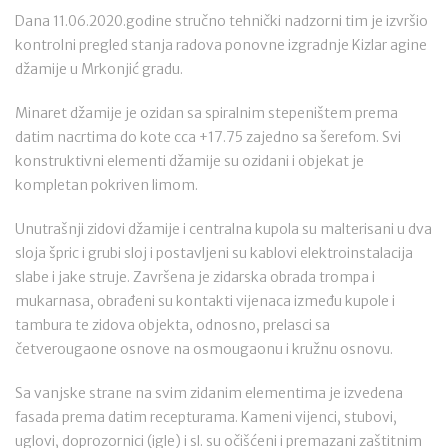
Dana 11.06.2020.godine stručno tehnički nadzorni tim je izvršio
kontrolni pregled stanja radova ponovne izgradnje Kizlar agine
džamije u Mrkonjić gradu.
Minaret džamije je ozidan sa spiralnim stepeništem prema
datim nacrtima do kote cca +17.75 zajedno sa šerefom. Svi
konstruktivni elementi džamije su ozidani i objekat je
kompletan pokriven limom.
Unutrašnji zidovi džamije i centralna kupola su malterisani u dva
sloja špric i grubi sloj i postavljeni su kablovi elektroinstalacija
slabe i jake struje. Završena je zidarska obrada trompa i
mukarnasa, obrađeni su kontakti vijenaca između kupole i
tambura te zidova objekta, odnosno, prelasci sa
četverougaone osnove na osmougaonu i kružnu osnovu.
Sa vanjske strane na svim zidanim elementima je izvedena
fasada prema datim recepturama. Kameni vijenci, stubovi,
uglovi, doprozornici (igle) i sl. su očišćeni i premazani zaštitnim