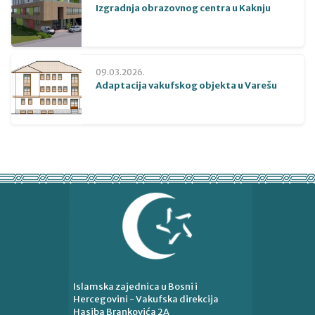
Izgradnja obrazovnog centra u Kaknju
09.03.2026.
Adaptacija vakufskog objekta u Varešu
Islamska zajednica u Bosni i
Hercegovini - Vakufska direkcija
Hasiba Brankovića 2A