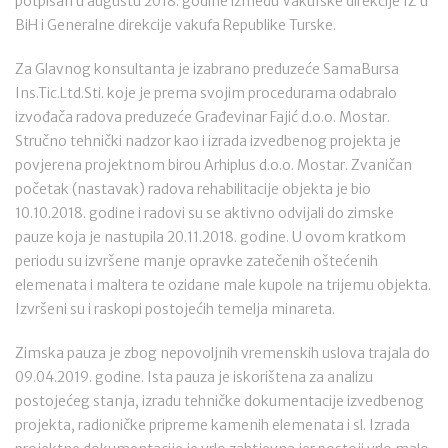
potpisan u augustu 2018. godine između Vakufske direkcije IZ u
BiH i Generalne direkcije vakufa Republike Turske.
Za Glavnog konsultanta je izabrano preduzeće SamaBursa
Ins.Tic.Ltd.Sti. koje je prema svojim procedurama odabralo
izvođača radova preduzeće Građevinar Fajić d.o.o. Mostar.
Stručno tehnički nadzor kao i izrada izvedbenog projekta je
povjerena projektnom birou Arhiplus d.o.o. Mostar. Zvaničan
početak (nastavak) radova rehabilitacije objekta je bio
10.10.2018. godine i radovi su se aktivno odvijali do zimske
pauze koja je nastupila 20.11.2018. godine. U ovom kratkom
periodu su izvršene manje opravke zatečenih oštećenih
elemenata i maltera te ozidane male kupole na trijemu objekta.
Izvršeni su i raskopi postojećih temelja minareta.
Zimska pauza je zbog nepovoljnih vremenskih uslova trajala do
09.04.2019. godine. Ista pauza je iskorištena za analizu
postojećeg stanja, izradu tehničke dokumentacije izvedbenog
projekta, radioničke pripreme kamenih elemenata i sl. Izrada