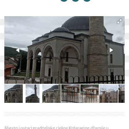
Mjesto i ostaci graditeljske cjeline Kizlaragine džamije u