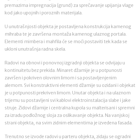
premazima impregnacija (grund) za sprečavanje upijanja vlage
kod jako upojnih i poroznih materijala.
U unutrašnjosti objekta je postavljena konstrukcija kamenog
mihraba te je završena montaža kamenog ulaznog portala.
Elementi mimbera i mahfila će se moći postaviti tek kada se
ukloni unutrašnja radna skela.
Radovi na obnovi i ponovnoj izgradnji objekta se odvijaju u
kontinuitetu bez prekida. Minaret džamije je u potpunosti
završen i pokriven olovnim limom i sa postavljenjenim
alemom. Svi konstruktivni elementi džamije su ozidani i objekat
je u potpunosti prekriven limom. Unutar objekta i na ulaznom
trijemu su postavljeni svi kablovi elektroinstalacija slabe i jake
struje. Zidovi džamije i centralna kupola su malterisani i spremni
za izradu podložnog sloja za oslikavanje objekta. Na vanjskoj
strani objekta, na svim zidnim elementima je izvedena fasada.
Trenutno se izvode radovi u parteru objekta, zidaju se ogradni