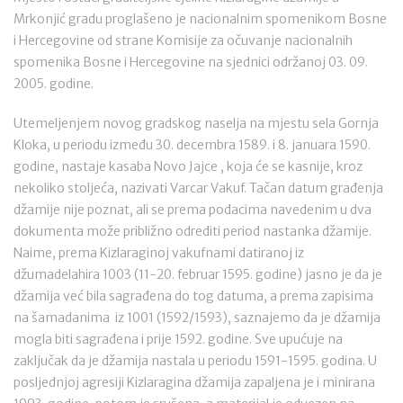
Mrkonjić gradu proglašeno je nacionalnim spomenikom Bosne
i Hercegovine od strane Komisije za očuvanje nacionalnih
spomenika Bosne i Hercegovine na sjednici održanoj 03. 09.
2005. godine.
Utemeljenjem novog gradskog naselja na mjestu sela Gornja
Kloka, u periodu između 30. decembra 1589. i 8. januara 1590.
godine, nastaje kasaba Novo Jajce , koja će se kasnije, kroz
nekoliko stoljeća, nazivati Varcar Vakuf. Tačan datum građenja
džamije nije poznat, ali se prema podacima navedenim u dva
dokumenta može približno odrediti period nastanka džamije.
Naime, prema Kizlaraginoj vakufnami datiranoj iz
džumadelahira 1003 (11-20. februar 1595. godine) jasno je da je
džamija već bila sagrađena do tog datuma, a prema zapisima
na šamadanima iz 1001 (1592/1593), saznajemo da je džamija
mogla biti sagrađena i prije 1592. godine. Sve upućuje na
zaključak da je džamija nastala u periodu 1591-1595. godina. U
posljednjoj agresiji Kizlaragina džamija zapaljena je i minirana