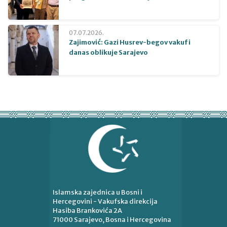
07.07.2026.
Zajimović: Gazi Husrev-begov vakuf i
danas oblikuje Sarajevo
Islamska zajednica u Bosni i
Hercegovini - Vakufska direkcija
Hasiba Brankovića 2A
71000 Sarajevo, Bosna i Hercegovina