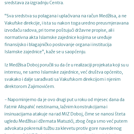
sredstava za izgradnju Centra.
“Sva sredstva su polagana i uplaćivana na račun Medžlisa, a ne
Vakufske direkcije, i ista su nakon toga uredno preusmjeravana
izvođaču radova, pri tome poštujući državne propise, ali i
normativna akta Islamske zajednice kojima se uređuje
finansijsko i blagajničko poslovanje organa i institucija
Islamske zajednice”, kaže se u saopćenju.
Iz Medžlisa Doboj poručili su da će u realizaciji projekata koji su u
interesu, ne samo Islamske zajednice, već društva općenito,
svakako i dalje sarađivati sa Vakufskom direkcijom i njenim
direktorom Zajimovićem.
- Napominjemo da je ovo drugi put u roku od mjesec dana da
Fatmir Alispahić neistinama, lažnim konstrukcijama i
insinuacijama atakuje na rad MIZ Doboj, čime se nanosi šteta
ugledu Medžlisa i džemata Matuzići, zbog čega smo već putem
advokata pokrenuli tužbu za klevetu protiv gore navedenog