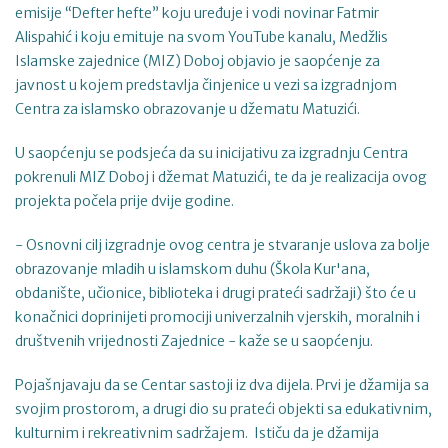
emisije “Defter hefte” koju uređuje i vodi novinar Fatmir
Alispahić i koju emituje na svom YouTube kanalu, Medžlis
Islamske zajednice (MIZ) Doboj objavio je saopćenje za
javnost u kojem predstavlja činjenice u vezi sa izgradnjom
Centra za islamsko obrazovanje u džematu Matuzići.
U saopćenju se podsjeća da su inicijativu za izgradnju Centra
pokrenuli MIZ Doboj i džemat Matuzići, te da je realizacija ovog
projekta počela prije dvije godine.
- Osnovni cilj izgradnje ovog centra je stvaranje uslova za bolje
obrazovanje mladih u islamskom duhu (Škola Kur'ana,
obdanište, učionice, biblioteka i drugi prateći sadržaji) što će u
konačnici doprinijeti promociji univerzalnih vjerskih, moralnih i
društvenih vrijednosti Zajednice - kaže se u saopćenju.
Pojašnjavaju da se Centar sastoji iz dva dijela. Prvi je džamija sa
svojim prostorom, a drugi dio su prateći objekti sa edukativnim,
kulturnim i rekreativnim sadržajem. Ističu da je džamija