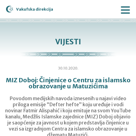
Vakufska direkcija
VIJESTI
30.10.2020.
MIZ Doboj: Činjenice o Centru za islamsko
obrazovanje u Matuzićima
Povodom medijskih navoda iznesenih u najavi video
priloga emisije “Defter hefte” koju uređuje i vodi
novinar Fatmir Alispahić i koju emituje na svom YouTube
kanalu, Medžlis Islamske zajednice (MIZ) Doboj objavio
je saopćenje za javnost u kojem predstavlja činjenice u
vezi sa izgradnjom Centra za islamsko obrazovanje u
džematu Matuzići.