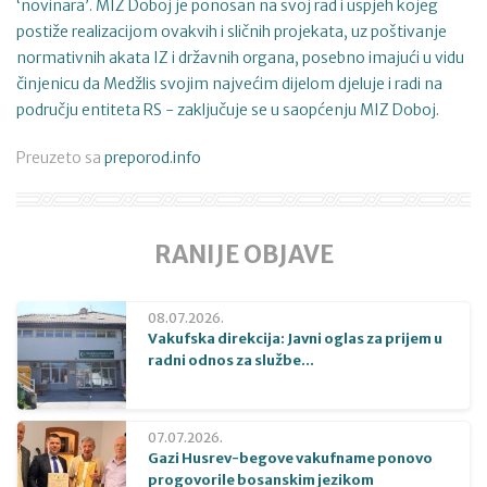
‘novinara’. MIZ Doboj je ponosan na svoj rad i uspjeh kojeg
postiže realizacijom ovakvih i sličnih projekata, uz poštivanje
normativnih akata IZ i državnih organa, posebno imajući u vidu
činjenicu da Medžlis svojim najvećim dijelom djeluje i radi na
području entiteta RS - zaključuje se u saopćenju MIZ Doboj.
Preuzeto sa
preporod.info
RANIJE OBJAVE
08.07.2026.
Vakufska direkcija: Javni oglas za prijem u
radni odnos za službe...
07.07.2026.
Gazi Husrev-begove vakufname ponovo
progovorile bosanskim jezikom