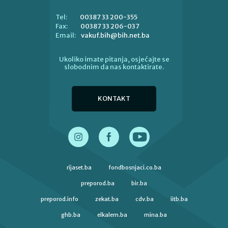
00387 33 200-355
Tel:
00387 33 206-037
Fax:
vakuf.bih@bih.net.ba
Email:
Ukoliko imate pitanja, osjećajte se
slobodnim da nas kontaktirate.
KONTAKT
rijaset.ba
fondbosnjaci.co.ba
preporod.ba
bir.ba
preporod.info
zekat.ba
cdv.ba
iitb.ba
ghb.ba
elkalem.ba
mina.ba