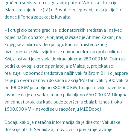
građena sredstvima osiguranim putem Vakufske direkcije
Islamske zajednice (IZ) u Bosni i Hercegovini, te da je riječ o
donaciji Fonda za zekat iz Kuvajta.
- I drugi dio centra gradi se iz donatorskih sredstava i najveći
pojedinačni donator je prijatelj iz Malezije Ahmed Zakari, na
kojeg se aludira u video prilogu kao na ‘misterioznog
biznismena’ iz Malezije koji je navodno donirao pola miliona
KM, a ustvari je do sada donirao ukupno 280.000 KM. Osim uz
podršku ovog iskrenog prijatelja iz Malezije, projekat se
realizuje i uz pomoć sredstava naših vakifa širom BiH i dijaspore
te je po ovom osnovu do sada u akciji ‘Postani vakif/500 vakifa
po 1000 KM’ prikupljeno 380.000 KM. Imajući u vidu navedeno,
jasno je da je do sada ukupno prikupljeno 660.000 KM. Ukupna
vrijednost projekta kada bude završen trebala bi iznositi oko
1.500.000 KM - navodi se u saopćenju MIZ Doboj.
Dodaju kako je netačna informacija da je direktor Vakufske
direkcije hfz.dr. Senaid Zajimović vršio preusmjeravanje