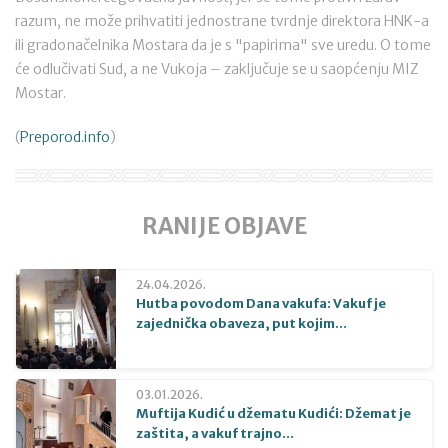
razum, ne može prihvatiti jednostrane tvrdnje direktora HNK-a
ili gradonačelnika Mostara da je s "papirima" sve uredu. O tome
će odlučivati Sud, a ne Vukoja – zaključuje se u saopćenju MIZ
Mostar.
(
Preporod.info
)
RANIJE OBJAVE
24.04.2026.
Hutba povodom Dana vakufa: Vakuf je
zajednička obaveza, put kojim...
03.01.2026.
Muftija Kudić u džematu Kudići: Džemat je
zaštita, a vakuf trajno...