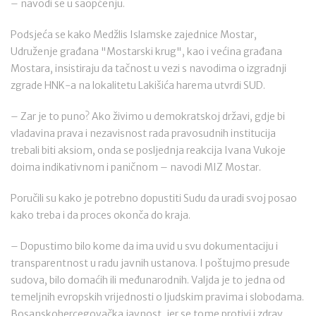
– navodi se u saopćenju.
Podsjeća se kako Medžlis Islamske zajednice Mostar,
Udruženje građana "Mostarski krug", kao i većina građana
Mostara, insistiraju da tačnost u vezi s navodima o izgradnji
zgrade HNK-a na lokalitetu Lakišića harema utvrdi SUD.
– Zar je to puno? Ako živimo u demokratskoj državi, gdje bi
vladavina prava i nezavisnost rada pravosudnih institucija
trebali biti aksiom, onda se posljednja reakcija Ivana Vukoje
doima indikativnom i paničnom – navodi MIZ Mostar.
Poručili su kako je potrebno dopustiti Sudu da uradi svoj posao
kako treba i da proces okonča do kraja.
– Dopustimo bilo kome da ima uvid u svu dokumentaciju i
transparentnost u radu javnih ustanova. I poštujmo presude
sudova, bilo domaćih ili međunarodnih. Valjda je to jedna od
temeljnih evropskih vrijednosti o ljudskim pravima i slobodama.
Bosanskohercegovačka javnost, jer se tome protivi i zdrav