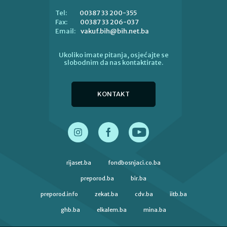
00387 33 200-355
Tel:
00387 33 206-037
Fax:
vakuf.bih@bih.net.ba
Email:
Ukoliko imate pitanja, osjećajte se
slobodnim da nas kontaktirate.
KONTAKT
rijaset.ba
fondbosnjaci.co.ba
preporod.ba
bir.ba
preporod.info
zekat.ba
cdv.ba
iitb.ba
ghb.ba
elkalem.ba
mina.ba