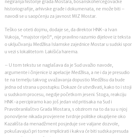
negiranja historije grada Mostara, bosanskohercegovačke
historiografije, arhivske građe i dokumenata, ne može biti –
navodi se u saopćenju za javnost MIZ Mostar.
Teško se oteti dojmu, dodaje se, da direktor HNK-a Ivan
Vukoja, "majstor riječi", nije pravilno razumio dijelove iz teksta
o uključivanju Medžlisa Islamske zajednice Mostar u sudski spor
u vezi s lokalitetom Lakišića harema.
– U tom tekstu se naglašava da je Sud uvažio navode,
argumente i činjenice iz apelacije Medžlisa, a ne i da je presudio
te na temelju takvog uvažavanja dopustio Medžlisu da bude
jedna od strana u postupku. Dokaze će utvrđivati, kako to i stoji
u sudskom procesu, negdje početkom jeseni. Stoga, reakciju
HNK-a percipiramo kao još jedan vid pritisaka na Sud i
Pravobranilaštvo Grada Mostara, s obzirom na to da su u njoj
ponovljene nikada provjerene tvrdnje politike okupljene oko
Kazališta da menadžment posjeduje sve valjane dozvole,
pokušavajući pri tome implicirati i kakva će biti sudska presuda