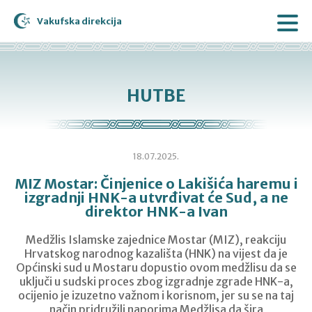
Vakufska direkcija
HUTBE
18.07.2025.
MIZ Mostar: Činjenice o Lakišića haremu i
izgradnji HNK-a utvrđivat će Sud, a ne
direktor HNK-a Ivan
Medžlis Islamske zajednice Mostar (MIZ), reakciju
Hrvatskog narodnog kazališta (HNK) na vijest da je
Općinski sud u Mostaru dopustio ovom medžlisu da se
uključi u sudski proces zbog izgradnje zgrade HNK-a,
ocijenio je izuzetno važnom i korisnom, jer su se na taj
način pridružili naporima Medžlisa da šira