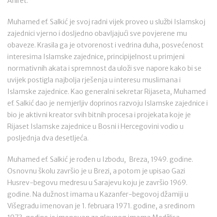
Ahiret.
Muhamed ef. Salkić je svoj radni vijek proveo u službi Islamskoj
zajednici vjerno i dosljedno obavljajući sve povjerene mu
obaveze. Krasila ga je otvorenost i vedrina duha, posvećenost
interesima Islamske zajednice, principijelnost u primjeni
normativnih akata i spremnost da uloži sve napore kako bi se
uvijek postigla najbolja rješenja u interesu muslimana i
Islamske zajednice. Kao generalni sekretar Rijaseta, Muhamed
ef. Salkić dao je nemjerljiv doprinos razvoju Islamske zajednice i
bio je aktivni kreator svih bitnih procesa i projekata koje je
Rijaset Islamske zajednice u Bosni i Hercegovini vodio u
posljednja dva desetljeća.
Muhamed ef. Salkić je rođen u Izbodu, Breza, 1949. godine.
Osnovnu školu završio je u Brezi, a potom je upisao Gazi
Husrev-begovu medresu u Sarajevu koju je završio 1969.
godine. Na dužnost imama u Kazanfer-begovoj džamiji u
Višegradu imenovan je 1. februara 1971. godine, a sredinom