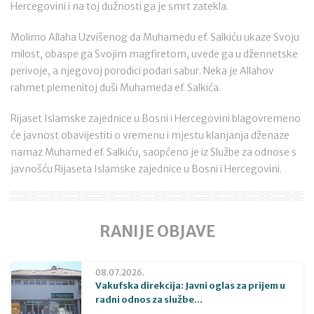
Hercegovini i na toj dužnosti ga je smrt zatekla.
Molimo Allaha Uzvišenog da Muhamedu ef. Salkiću ukaze Svoju
milost, obaspe ga Svojim magfiretom, uvede ga u džennetske
perivoje, a njegovoj porodici podari sabur. Neka je Allahov
rahmet plemenitoj duši Muhameda ef. Salkića.
Rijaset Islamske zajednice u Bosni i Hercegovini blagovremeno
će javnost obavijestiti o vremenu i mjestu klanjanja dženaze
namaz Muhamed ef. Salkiću, saopćeno je iz Službe za odnose s
javnošću Rijaseta Islamske zajednice u Bosni i Hercegovini.
RANIJE OBJAVE
08.07.2026.
Vakufska direkcija: Javni oglas za prijem u
radni odnos za službe...