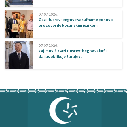
07.07.2026.
Gazi Husrev-begove vakufname ponovo
progovorile bosanskim jezikom
07.07.2026.
Zajimović: Gazi Husrev-begov vakuf i
danas oblikuje Sarajevo