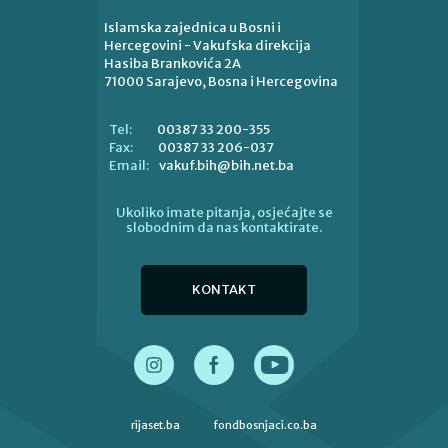
Islamska zajednica u Bosni i
Hercegovini - Vakufska direkcija
Hasiba Brankovića 2A
71000 Sarajevo, Bosna i Hercegovina
00387 33 200-355
Tel:
00387 33 206-037
Fax:
vakuf.bih@bih.net.ba
Email:
Ukoliko imate pitanja, osjećajte se
slobodnim da nas kontaktirate.
KONTAKT
rijaset.ba
fondbosnjaci.co.ba