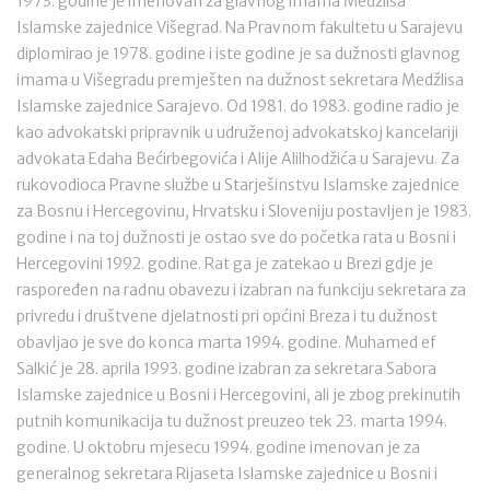
1973. godine je imenovan za glavnog imama Medžlisa
Islamske zajednice Višegrad. Na Pravnom fakultetu u Sarajevu
diplomirao je 1978. godine i iste godine je sa dužnosti glavnog
imama u Višegradu premješten na dužnost sekretara Medžlisa
Islamske zajednice Sarajevo. Od 1981. do 1983. godine radio je
kao advokatski pripravnik u udruženoj advokatskoj kancelariji
advokata Edaha Bećirbegovića i Alije Alilhodžića u Sarajevu. Za
rukovodioca Pravne službe u Starješinstvu Islamske zajednice
za Bosnu i Hercegovinu, Hrvatsku i Sloveniju postavljen je 1983.
godine i na toj dužnosti je ostao sve do početka rata u Bosni i
Hercegovini 1992. godine. Rat ga je zatekao u Brezi gdje je
raspoređen na radnu obavezu i izabran na funkciju sekretara za
privredu i društvene djelatnosti pri općini Breza i tu dužnost
obavljao je sve do konca marta 1994. godine. Muhamed ef
Salkić je 28. aprila 1993. godine izabran za sekretara Sabora
Islamske zajednice u Bosni i Hercegovini, ali je zbog prekinutih
putnih komunikacija tu dužnost preuzeo tek 23. marta 1994.
godine. U oktobru mjesecu 1994. godine imenovan je za
generalnog sekretara Rijaseta Islamske zajednice u Bosni i