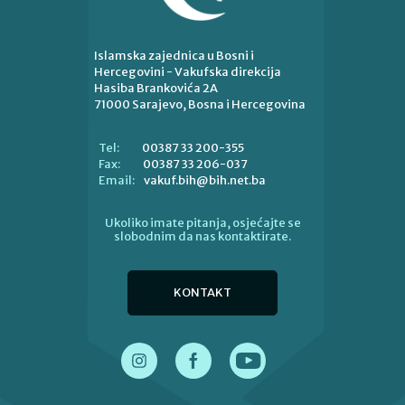
Islamska zajednica u Bosni i
Hercegovini - Vakufska direkcija
Hasiba Brankovića 2A
71000 Sarajevo, Bosna i Hercegovina
00387 33 200-355
Tel:
00387 33 206-037
Fax:
vakuf.bih@bih.net.ba
Email:
Ukoliko imate pitanja, osjećajte se
slobodnim da nas kontaktirate.
KONTAKT