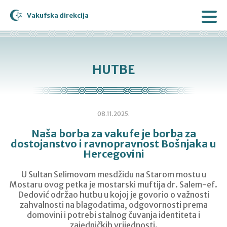
Vakufska direkcija
HUTBE
08.11.2025.
Naša borba za vakufe je borba za
dostojanstvo i ravnopravnost Bošnjaka u
Hercegovini
U Sultan Selimovom mesdžidu na Starom mostu u
Mostaru ovog petka je mostarski muftija dr. Salem-ef.
Dedović održao hutbu u kojoj je govorio o važnosti
zahvalnosti na blagodatima, odgovornosti prema
domovini i potrebi stalnog čuvanja identiteta i
zajedničkih vrijednosti.