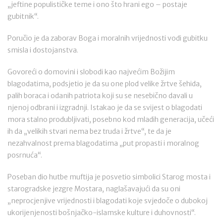
„jeftine populističke teme i ono što hrani ego – postaje
gubitnik“.
Poručio je da zaborav Boga i moralnih vrijednosti vodi gubitku
smisla i dostojanstva.
Govoreći o domovini i slobodi kao najvećim Božijim
blagodatima, podsjetio je da su one plod velike žrtve šehida,
palih boraca i odanih patriota koji su se nesebično davali u
njenoj odbrani i izgradnji. Istakao je da se svijest o blagodati
mora stalno produbljivati, posebno kod mladih generacija, učeći
ih da „velikih stvari nema bez truda i žrtve“, te da je
nezahvalnost prema blagodatima „put propasti i moralnog
posrnuća“.
Poseban dio hutbe muftija je posvetio simbolici Starog mosta i
starogradske jezgre Mostara, naglašavajući da su oni
„neprocjenjive vrijednosti i blagodati koje svjedoče o dubokoj
ukorijenjenosti bošnjačko-islamske kulture i duhovnosti“.