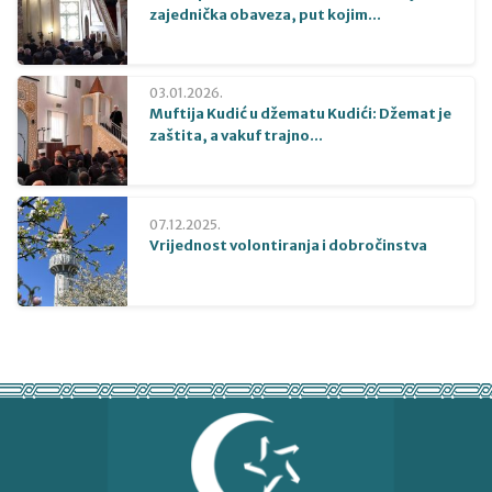
zajednička obaveza, put kojim...
03.01.2026.
Muftija Kudić u džematu Kudići: Džemat je
zaštita, a vakuf trajno...
07.12.2025.
Vrijednost volontiranja i dobročinstva