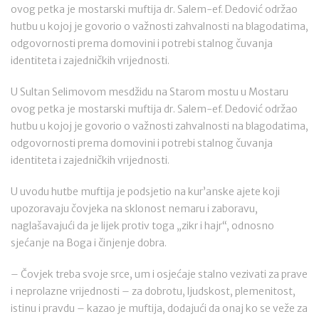
ovog petka je mostarski muftija dr. Salem-ef. Dedović održao
hutbu u kojoj je govorio o važnosti zahvalnosti na blagodatima,
odgovornosti prema domovini i potrebi stalnog čuvanja
identiteta i zajedničkih vrijednosti.
U Sultan Selimovom mesdžidu na Starom mostu u Mostaru
ovog petka je mostarski muftija dr. Salem-ef. Dedović održao
hutbu u kojoj je govorio o važnosti zahvalnosti na blagodatima,
odgovornosti prema domovini i potrebi stalnog čuvanja
identiteta i zajedničkih vrijednosti.
U uvodu hutbe muftija je podsjetio na kur’anske ajete koji
upozoravaju čovjeka na sklonost nemaru i zaboravu,
naglašavajući da je lijek protiv toga „zikr i hajr“, odnosno
sjećanje na Boga i činjenje dobra.
– Čovjek treba svoje srce, um i osjećaje stalno vezivati za prave
i neprolazne vrijednosti – za dobrotu, ljudskost, plemenitost,
istinu i pravdu – kazao je muftija, dodajući da onaj ko se veže za