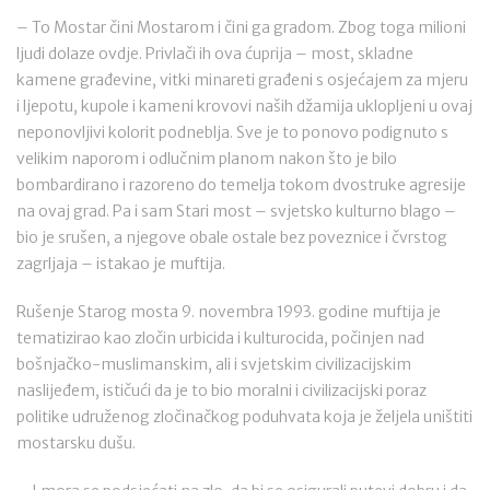
– To Mostar čini Mostarom i čini ga gradom. Zbog toga milioni
ljudi dolaze ovdje. Privlači ih ova ćuprija – most, skladne
kamene građevine, vitki minareti građeni s osjećajem za mjeru
i ljepotu, kupole i kameni krovovi naših džamija uklopljeni u ovaj
neponovljivi kolorit podneblja. Sve je to ponovo podignuto s
velikim naporom i odlučnim planom nakon što je bilo
bombardirano i razoreno do temelja tokom dvostruke agresije
na ovaj grad. Pa i sam Stari most – svjetsko kulturno blago –
bio je srušen, a njegove obale ostale bez poveznice i čvrstog
zagrljaja – istakao je muftija.
Rušenje Starog mosta 9. novembra 1993. godine muftija je
tematizirao kao zločin urbicida i kulturocida, počinjen nad
bošnjačko-muslimanskim, ali i svjetskim civilizacijskim
naslijeđem, ističući da je to bio moralni i civilizacijski poraz
politike udruženog zločinačkog poduhvata koja je željela uništiti
mostarsku dušu.