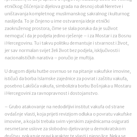
etničkog čišćenja iz dijelova grada na desnoj obali Neretve i
uništavanja kompletnog muslimanskog sakralnog i kulturnog
naslijeđa. To je činjeno u ime ostvarenja ideje etnički
zaokruženog prostora, čime se slala poruka da je suživot
nemoguć i da je podjela jedino rješenje – i za Mostar i za Bosnu
i Hercegovinu. Tu i takvu politiku demantuje i stvarnost i život,
jer sav normalan svijet želi život bez podjela, isključivosti i
nacionalističkih narativa – poručio je muftija.
U drugom dijelu hutbe osvrnuo se na pitanje vakufske imovine,
ističući da borba Islamske zajednice za povrat i zaštitu vakufa,
posebno Lakišića vakufa, simbolizira borbu Bošnjaka u Mostaru
i Hercegovini za ravnopravnost i dostojanstvo.
– Grubo atakovanje na nedodirljivi institut vakufa od strane
ovdašnje vlasti, koja prijeti revizijom odluka o povratu vakufske
imovine, a koja bi trebala svim vjerskim zajednicama osigurati
nesmetane uslove za slobodno djelovanje u demokratskom
društvu, pokazuje pravi karakter te vlasti i njeno lice. Neka se