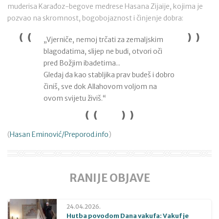
muderisa Karađoz-begove medrese Hasana Zijaije, kojima je
pozvao na skromnost, bogobojaznost i činjenje dobra:
„Vjerniče, nemoj trčati za zemaljskim
blagodatima, slijep ne budi, otvori oči
pred Božjim ibadetima...
Gledaj da kao stabljika prav budeš i dobro
činiš, sve dok Allahovom voljom na
ovom svijetu živiš.“
(
Hasan Eminović/Preporod.info
)
RANIJE OBJAVE
24.04.2026.
Hutba povodom Dana vakufa: Vakuf je