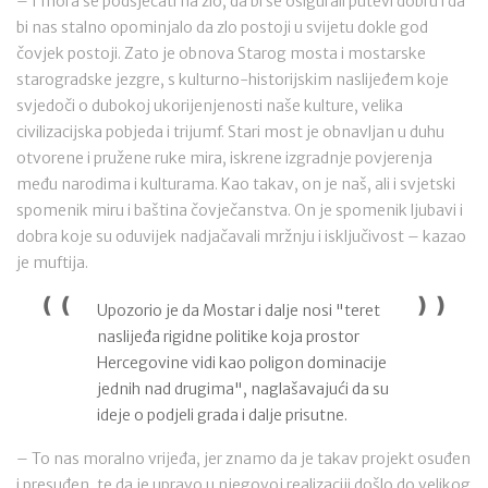
– I mora se podsjećati na zlo, da bi se osigurali putevi dobru i da
bi nas stalno opominjalo da zlo postoji u svijetu dokle god
čovjek postoji. Zato je obnova Starog mosta i mostarske
starogradske jezgre, s kulturno-historijskim naslijeđem koje
svjedoči o dubokoj ukorijenjenosti naše kulture, velika
civilizacijska pobjeda i trijumf. Stari most je obnavljan u duhu
otvorene i pružene ruke mira, iskrene izgradnje povjerenja
među narodima i kulturama. Kao takav, on je naš, ali i svjetski
spomenik miru i baština čovječanstva. On je spomenik ljubavi i
dobra koje su oduvijek nadjačavali mržnju i isključivost – kazao
je muftija.
Upozorio je da Mostar i dalje nosi "teret
naslijeđa rigidne politike koja prostor
Hercegovine vidi kao poligon dominacije
jednih nad drugima", naglašavajući da su
ideje o podjeli grada i dalje prisutne.
– To nas moralno vrijeđa, jer znamo da je takav projekt osuđen
i presuđen, te da je upravo u njegovoj realizaciji došlo do velikog