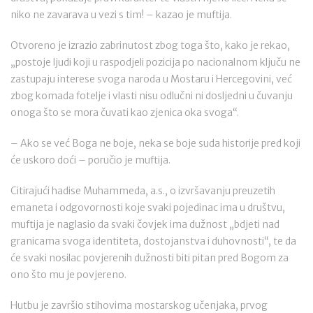
niko ne zavarava u vezi s tim! – kazao je muftija.
Otvoreno je izrazio zabrinutost zbog toga što, kako je rekao,
„postoje ljudi koji u raspodjeli pozicija po nacionalnom ključu ne
zastupaju interese svoga naroda u Mostaru i Hercegovini, već
zbog komada fotelje i vlasti nisu odlučni ni dosljedni u čuvanju
onoga što se mora čuvati kao zjenica oka svoga“.
– Ako se već Boga ne boje, neka se boje suda historije pred koji
će uskoro doći – poručio je muftija.
Citirajući hadise Muhammeda, a.s., o izvršavanju preuzetih
emaneta i odgovornosti koje svaki pojedinac ima u društvu,
muftija je naglasio da svaki čovjek ima dužnost „bdjeti nad
granicama svoga identiteta, dostojanstva i duhovnosti“, te da
će svaki nosilac povjerenih dužnosti biti pitan pred Bogom za
ono što mu je povjereno.
Hutbu je završio stihovima mostarskog učenjaka, prvog