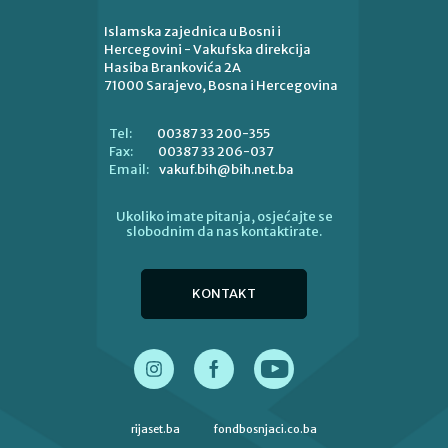
Islamska zajednica u Bosni i
Hercegovini - Vakufska direkcija
Hasiba Brankovića 2A
71000 Sarajevo, Bosna i Hercegovina
00387 33 200-355
Tel:
00387 33 206-037
Fax:
vakuf.bih@bih.net.ba
Email:
Ukoliko imate pitanja, osjećajte se
slobodnim da nas kontaktirate.
KONTAKT
rijaset.ba
fondbosnjaci.co.ba