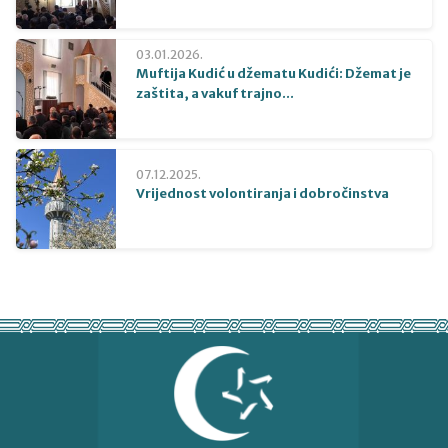
03.01.2026.
Muftija Kudić u džematu Kudići: Džemat je
zaštita, a vakuf trajno...
07.12.2025.
Vrijednost volontiranja i dobročinstva