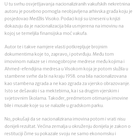
U tu svrhu osvjetljavanja nacionaliziranih vakufskih nekretnina
autoru je posebno pomogla neobjavljena arhivska građa koju je
posjedovao Medžlis Visoko. Podaci koji su izneseni u knjizi
dokazuju da je nacionalizacija bila usmjerena na imovinu na
kojoj se temeljila finansijska moć vakufa.
Autor te i takve namjere vlasti potkrepljuje brojnim
dokumentima koje to, zapravo, i potvrđuju. Među tom
imovinom nalaze se i mnogobrojne medrese među kojima i
Ahmed-efendijina medresa u Visokom koja je potom služila u
stambene svrhe da bi na kraju 1958. ona bila nacionalizovana
kao stambena zgrada a ne kao zgrada za vjersko obrazovanje.
Isto se dešavalo i sa mektebima, ka i sa drugim vjerskim i
svjetovnim školama. Također, predmetom otimanja imovine
bile i musale koje su se nalazile u gradskom parku.
No, pokušaji da se nacionalizirana imovina potom i vrati nisu
donijeli rezultat. Većina zemalja u okruženju donijela je zakon o
restituciji čime su pokazale svoju ne samo ekonomsku i