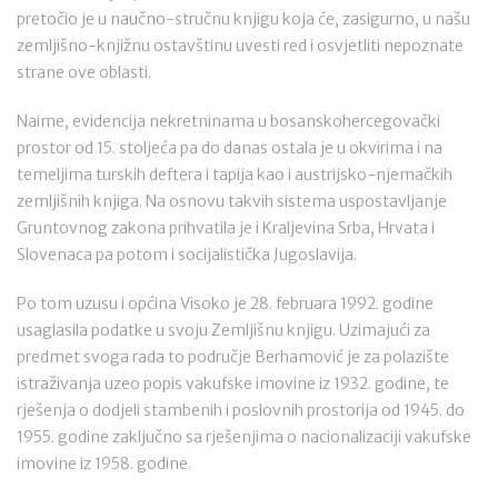
pretočio je u naučno-stručnu knjigu koja će, zasigurno, u našu
zemljišno-knjižnu ostavštinu uvesti red i osvjetliti nepoznate
strane ove oblasti.
Naime, evidencija nekretninama u bosanskohercegovački
prostor od 15. stoljeća pa do danas ostala je u okvirima i na
temeljima turskih deftera i tapija kao i austrijsko-njemačkih
zemljišnih knjiga. Na osnovu takvih sistema uspostavljanje
Gruntovnog zakona prihvatila je i Kraljevina Srba, Hrvata i
Slovenaca pa potom i socijalistička Jugoslavija.
Po tom uzusu i općina Visoko je 28. februara 1992. godine
usaglasila podatke u svoju Zemljišnu knjigu. Uzimajući za
predmet svoga rada to područje Berhamović je za polazište
istraživanja uzeo popis vakufske imovine iz 1932. godine, te
rješenja o dodjeli stambenih i poslovnih prostorija od 1945. do
1955. godine zaključno sa rješenjima o nacionalizaciji vakufske
imovine iz 1958. godine.