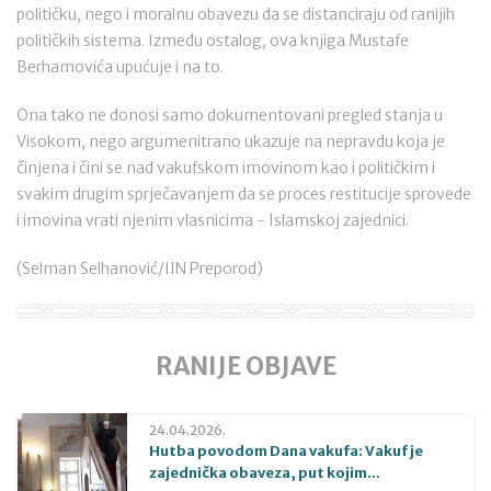
političku, nego i moralnu obavezu da se distanciraju od ranijih
političkih sistema. Između ostalog, ova knjiga Mustafe
Berhamovića upućuje i na to.
Ona tako ne donosi samo dokumentovani pregled stanja u
Visokom, nego argumenitrano ukazuje na nepravdu koja je
činjena i čini se nad vakufskom imovinom kao i političkim i
svakim drugim sprječavanjem da se proces restitucije sprovede
i imovina vrati njenim vlasnicima - Islamskoj zajednici.
(Selman Selhanović/IIN Preporod)
RANIJE OBJAVE
24.04.2026.
Hutba povodom Dana vakufa: Vakuf je
zajednička obaveza, put kojim...