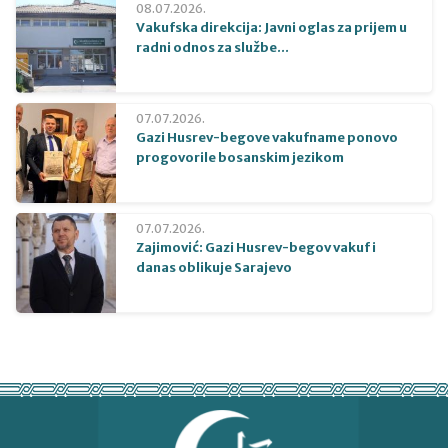
08.07.2026.
Vakufska direkcija: Javni oglas za prijem u
radni odnos za službe...
07.07.2026.
Gazi Husrev-begove vakufname ponovo
progovorile bosanskim jezikom
07.07.2026.
Zajimović: Gazi Husrev-begov vakuf i
danas oblikuje Sarajevo