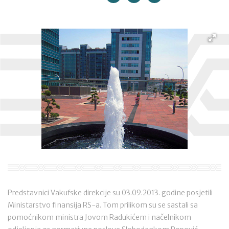
Predstavnici Vakufske direkcije su 03.09.2013. godine posjetili
Ministarstvo finansija RS-a. Tom prilikom su se sastali sa
pomoćnikom ministra Jovom Radukićem i načelnikom