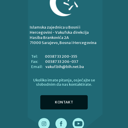
Islamska zajednica u Bosni i
Hercegovini - Vakufska direkcija
Hasiba Brankovića 2A
71000 Sarajevo, Bosna i Hercegovina
00387 33 200-355
Tel:
00387 33 206-037
Fax:
vakuf.bih@bih.net.ba
Email:
Ukoliko imate pitanja, osjećajte se
slobodnim da nas kontaktirate.
KONTAKT