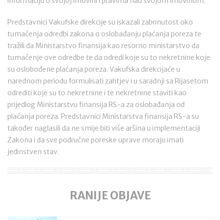
informaciju o svojoj imovini i pravima nad svojom imovinom.
Predstavnici Vakufske direkcije su iskazali zabrinutost oko
tumačenja odredbi zakona o oslobađanju plaćanja poreza te
tražili da Ministarstvo finansija kao resorno ministarstvo da
tumačenje ove odredbe te da odredi koje su to nekretnine koje
su oslobođene plaćanja poreza. Vakufska direkcijaće u
narednom periodu formulisati zahtjev i u saradnji sa Rijasetom
odrediti koje su to nekretnine i te nekretnine staviti kao
prijedlog Ministarstvu finansija RS-a za oslobađanja od
plaćanja poreza. Predstavnici Ministarstva finansija RS-a su
također naglasili da ne smije biti više aršina u implementaciji
Zakona i da sve područne poreske uprave moraju imati
jedinstven stav.
RANIJE OBJAVE