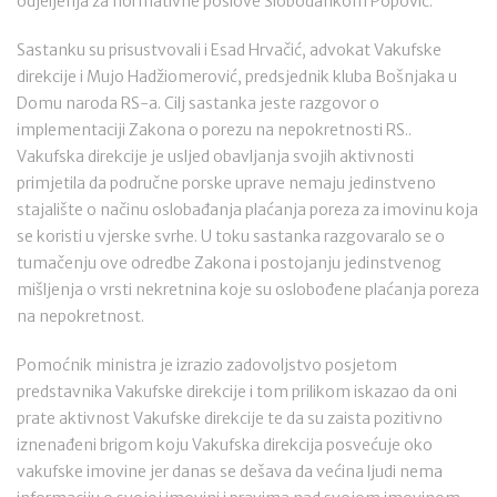
odjeljenja za normativne poslove Slobodankom Popović.
Sastanku su prisustvovali i Esad Hrvačić, advokat Vakufske
direkcije i Mujo Hadžiomerović, predsjednik kluba Bošnjaka u
Domu naroda RS-a. Cilj sastanka jeste razgovor o
implementaciji Zakona o porezu na nepokretnosti RS..
Vakufska direkcije je usljed obavljanja svojih aktivnosti
primjetila da područne porske uprave nemaju jedinstveno
stajalište o načinu oslobađanja plaćanja poreza za imovinu koja
se koristi u vjerske svrhe. U toku sastanka razgovaralo se o
tumačenju ove odredbe Zakona i postojanju jedinstvenog
mišljenja o vrsti nekretnina koje su oslobođene plaćanja poreza
na nepokretnost.
Pomoćnik ministra je izrazio zadovoljstvo posjetom
predstavnika Vakufske direkcije i tom prilikom iskazao da oni
prate aktivnost Vakufske direkcije te da su zaista pozitivno
iznenađeni brigom koju Vakufska direkcija posvećuje oko
vakufske imovine jer danas se dešava da većina ljudi nema