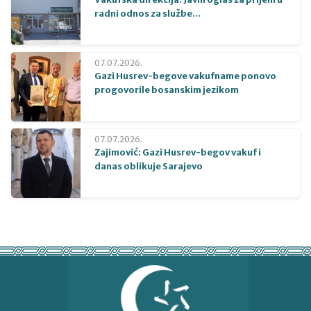
radni odnos za službe...
07.07.2026.
Gazi Husrev-begove vakufname ponovo
progovorile bosanskim jezikom
07.07.2026.
Zajimović: Gazi Husrev-begov vakuf i
danas oblikuje Sarajevo