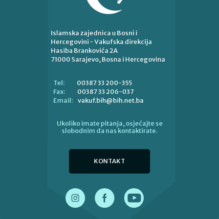
Islamska zajednica u Bosni i
Hercegovini - Vakufska direkcija
Hasiba Brankovića 2A
71000 Sarajevo, Bosna i Hercegovina
00387 33 200-355
Tel:
00387 33 206-037
Fax:
vakuf.bih@bih.net.ba
Email:
Ukoliko imate pitanja, osjećajte se
slobodnim da nas kontaktirate.
KONTAKT