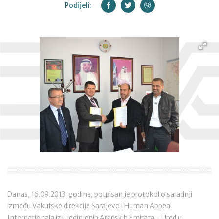
Podijeli:
Danas, 16.09.2013. godine, potpisan je protokol o saradnji
između Vakufske direkcije Sarajevo i Human Appeal
Internationala iz Ujedinjenih Arapskih Emirata - Ured u