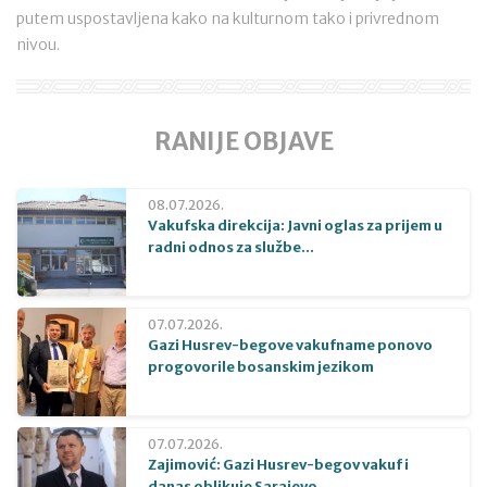
putem uspostavljena kako na kulturnom tako i privrednom
nivou.
RANIJE OBJAVE
08.07.2026.
Vakufska direkcija: Javni oglas za prijem u
radni odnos za službe...
07.07.2026.
Gazi Husrev-begove vakufname ponovo
progovorile bosanskim jezikom
07.07.2026.
Zajimović: Gazi Husrev-begov vakuf i
danas oblikuje Sarajevo