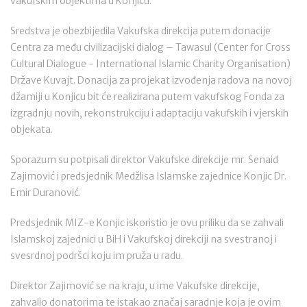
vakufskim objektima u Konjicu.
Sredstva je obezbijedila Vakufska direkcija putem donacije
Centra za među civilizacijski dialog – Tawasul (Center for Cross
Cultural Dialogue - International Islamic Charity Organisation)
Države Kuvajt. Donacija za projekat izvođenja radova na novoj
džamiji u Konjicu bit će realizirana putem vakufskog Fonda za
izgradnju novih, rekonstrukciju i adaptaciju vakufskih i vjerskih
objekata.
Sporazum su potpisali direktor Vakufske direkcije mr. Senaid
Zajimović i predsjednik Medžlisa Islamske zajednice Konjic Dr.
Emir Duranović.
Predsjednik MIZ-e Konjic iskoristio je ovu priliku da se zahvali
Islamskoj zajednici u BiH i Vakufskoj direkciji na svestranoj i
svesrdnoj podršci koju im pruža u radu.
Direktor Zajimović se na kraju, u ime Vakufske direkcije,
zahvalio donatorima te istakao značaj saradnje koja je ovim