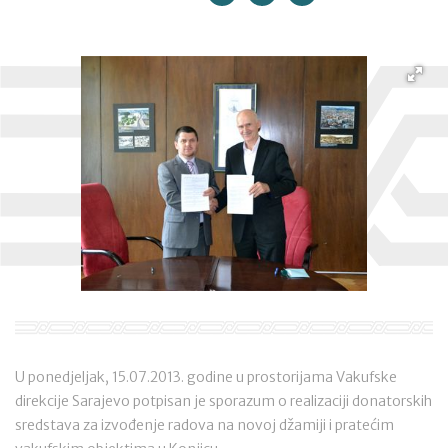
U ponedjeljak, 15.07.2013. godine u prostorijama Vakufske
direkcije Sarajevo potpisan je sporazum o realizaciji donatorskih
sredstava za izvođenje radova na novoj džamiji i pratećim