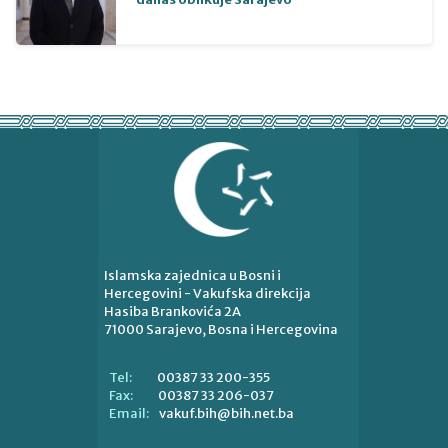
Islamska zajednica u Bosni i
Hercegovini - Vakufska direkcija
Hasiba Brankovića 2A
71000 Sarajevo, Bosna i Hercegovina
00387 33 200-355
Tel:
00387 33 206-037
Fax:
vakuf.bih@bih.net.ba
Email: