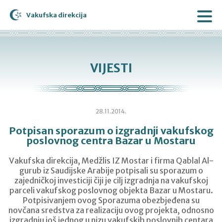
Vakufska direkcija
VIJESTI
28.11.2014.
Potpisan sporazum o izgradnji vakufskog
poslovnog centra Bazar u Mostaru
Vakufska direkcija, Medžlis IZ Mostar i firma Qablal Al-
gurub iz Saudijske Arabije potpisali su sporazum o
zajedničkoj investiciji čiji je cilj izgradnja na vakufskoj
parceli vakufskog poslovnog objekta Bazar u Mostaru.
Potpisivanjem ovog Sporazuma obezbjeđena su
novčana sredstva za realizaciju ovog projekta, odnosno
izgradnju još jednog u nizu vakufskih poslovnih centara