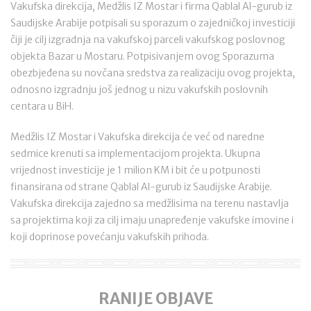
Vakufska direkcija, Medžlis IZ Mostar i firma Qablal Al-gurub iz
Saudijske Arabije potpisali su sporazum o zajedničkoj investiciji
čiji je cilj izgradnja na vakufskoj parceli vakufskog poslovnog
objekta Bazar u Mostaru. Potpisivanjem ovog Sporazuma
obezbjeđena su novčana sredstva za realizaciju ovog projekta,
odnosno izgradnju još jednog u nizu vakufskih poslovnih
centara u BiH.
Medžlis IZ Mostar i Vakufska direkcija će već od naredne
sedmice krenuti sa implementacijom projekta. Ukupna
vrijednost investicije je 1 milion KM i bit će u potpunosti
finansirana od strane Qablal Al-gurub iz Saudijske Arabije.
Vakufska direkcija zajedno sa medžlisima na terenu nastavlja
sa projektima koji za cilj imaju unapređenje vakufske imovine i
koji doprinose povećanju vakufskih prihoda.
RANIJE OBJAVE