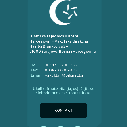
Islamska zajednica u Bosni i
Hercegovini - Vakufska direkcija
Hasiba Brankovića 2A
71000 Sarajevo, Bosna i Hercegovina
00387 33 200-355
Tel:
00387 33 206-037
Fax:
vakuf.bih@bih.net.ba
Email:
Ukoliko imate pitanja, osjećajte se
slobodnim da nas kontaktirate.
KONTAKT