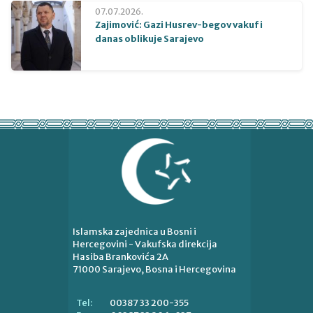
07.07.2026.
Zajimović: Gazi Husrev-begov vakuf i
danas oblikuje Sarajevo
Islamska zajednica u Bosni i
Hercegovini - Vakufska direkcija
Hasiba Brankovića 2A
71000 Sarajevo, Bosna i Hercegovina
00387 33 200-355
Tel: