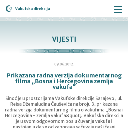
Vakufska direkcija
VIJESTI
09.06.2012.
Prikazana radna verzija dokumentarnog
filma „Bosna i Hercegovina zemlja
vakufa“
Sinoć je u prostorijama Vakufske direkcije Sarajevo , ul.
Reisa Džemaludina Čauševića na broju 3. prikazana
radna verzija dokumentarnog filma o vakufima „Bosna i
Hercegovina - zemlja vakufa&quot;. Vakufska direkcija
je u svom odgovornom poslu čuvanja vakufa i
nastojanju da se od zaborava sačuvaju naši časni