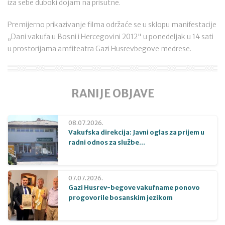
iza sebe duboki dojam na prisutne.
Premijerno prikazivanje filma održaće se u sklopu manifestacije
„Dani vakufa u Bosni i Hercegovini 2012" u ponedeljak u 14 sati
u prostorijama amfiteatra Gazi Husrevbegove medrese.
RANIJE OBJAVE
08.07.2026.
Vakufska direkcija: Javni oglas za prijem u
radni odnos za službe...
07.07.2026.
Gazi Husrev-begove vakufname ponovo
progovorile bosanskim jezikom