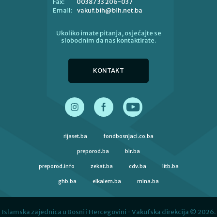
00387 33 206-037
Fax:
vakuf.bih@bih.net.ba
Email:
Ukoliko imate pitanja, osjećajte se
slobodnim da nas kontaktirate.
KONTAKT
rijaset.ba
fondbosnjaci.co.ba
preporod.ba
bir.ba
preporod.info
zekat.ba
cdv.ba
iitb.ba
ghb.ba
elkalem.ba
mina.ba
Islamska zajednica u Bosni i Hercegovini - Vakufska direkcija © 2026.