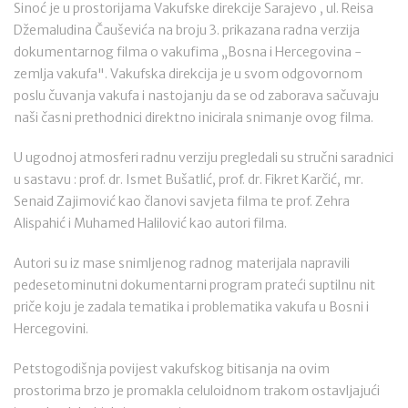
Sinoć je u prostorijama Vakufske direkcije Sarajevo , ul. Reisa
Džemaludina Čauševića na broju 3. prikazana radna verzija
dokumentarnog filma o vakufima „Bosna i Hercegovina -
zemlja vakufa". Vakufska direkcija je u svom odgovornom
poslu čuvanja vakufa i nastojanju da se od zaborava sačuvaju
naši časni prethodnici direktno inicirala snimanje ovog filma.
U ugodnoj atmosferi radnu verziju pregledali su stručni saradnici
u sastavu : prof. dr. Ismet Bušatlić, prof. dr. Fikret Karčić, mr.
Senaid Zajimović kao članovi savjeta filma te prof. Zehra
Alispahić i Muhamed Halilović kao autori filma.
Autori su iz mase snimljenog radnog materijala napravili
pedesetominutni dokumentarni program prateći suptilnu nit
priče koju je zadala tematika i problematika vakufa u Bosni i
Hercegovini.
Petstogodišnja povijest vakufskog bitisanja na ovim
prostorima brzo je promakla celuloidnom trakom ostavljajući