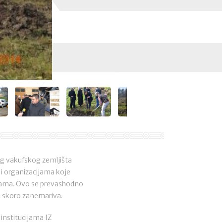
nog vakufskog zemljišta
a i organizacijama koje
urama. Ovo se prevashodno
li skoro zanemariva.
 institucijama IZ