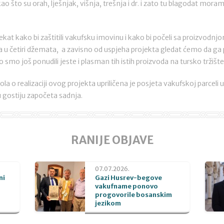
o što su orah, lješnjak, višnja, trešnja i dr. i zato tu blagodat moramo
ekat kako bi zaštitili vakufsku imovinu i kako bi počeli sa proizvodn
u četiri džemata, a zavisno od uspjeha projekta gledat ćemo da ga 
 smo još ponudili jeste i plasman tih istih proizvoda na tursko tržište
a o realizaciji ovog projekta upriličena je posjeta vakufskoj parceli
u gostiju započeta sadnja.
RANIJE OBJAVE
07.07.2026.
ni
Gazi Husrev-begove
vakufname ponovo
progovorile bosanskim
jezikom