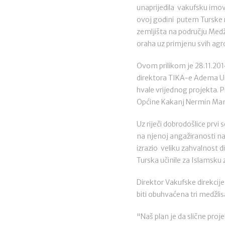
unaprijedila vakufsku imo
ovoj godini putem Turske 
zemljišta na području Medž
oraha uz primjenu svih agr
Ovom prilikom je 28.11.201
direktora TIKA-e Adema Urf
hvale vrijednog projekta. P
Općine Kakanj Nermin Man
Uz riječi dobrodošlice prvi
na njenoj angažiranosti na
izrazio veliku zahvalnost 
Turska učinile za Islamsku 
Direktor Vakufske direkcij
biti obuhvaćena tri medžlisa
"Naš plan je da slične pro