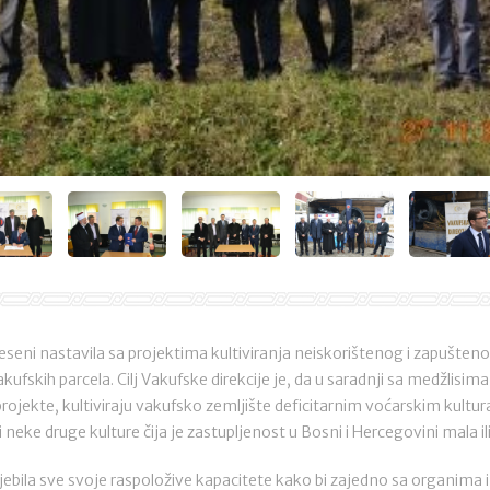
 jeseni nastavila sa projektima kultiviranja neiskorištenog i zapušte
kufskih parcela. Cilj Vakufske direkcije je, da u saradnji sa medžlisim
ojekte, kultiviraju vakufsko zemljište deficitarnim voćarskim kult
i neke druge kulture čija je zastupljenost u Bosni i Hercegovini mala i
ijebila sve svoje raspoložive kapacitete kako bi zajedno sa organima i