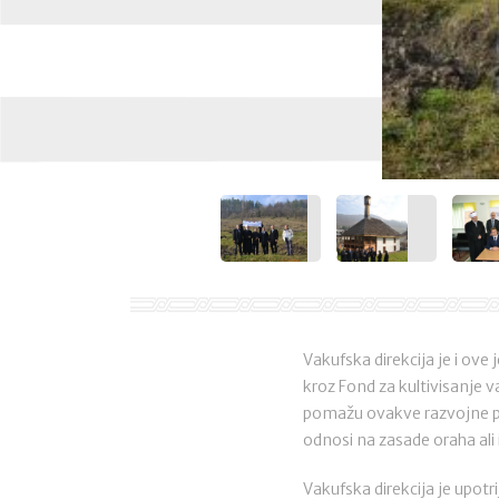
Vakufska direkcija je i ove
kroz Fond za kultivisanje va
pomažu ovakve razvojne pr
odnosi na zasade oraha ali 
Vakufska direkcija je upotr