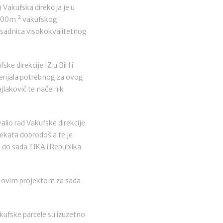
Vakufska direkcija je u
 000m ² vakufskog
 sadnica visokokvalitetnog
ke direkcije IZ u BiH i
terijala potrebnog za ovog
jlaković te načelnik
alio rad Vakufske direkcije
jekata dobrodošla te je
 do sada TIKA i Republika
e "ovim projektom za sada
kufske parcele su izuzetno