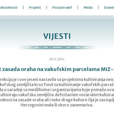
Aktuelnosti
Projekti
Postani vakif
Media
Downl
VIJESTI
29.11.2014.
t zasada oraha na vakufskim parcelama MIZ-
ekcija je i ove jeseni nastavila sa projektima kultiviranja nei
ufskog zemljišta kroz Fond za kultivisanje vakufskih parcela
, da u saradnji sa medžlisima i organizacijama koje pomažu ov
kultiviraju vakufsko zemljište deficitarnim voćarskim kultur
nosi na zasade oraha ali i neke druge kulture čija je zastuplj
Hercegovini mala ili skoro zanemariva.