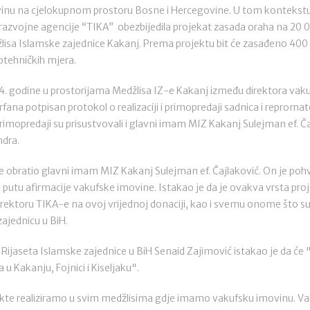
vinu na cjelokupnom prostoru Bosne i Hercegovine. U tom kontekstu 
razvojne agencije “TIKA” obezbijedila projekat zasada oraha na 20
lisa Islamske zajednice Kakanj. Prema projektu bit će zasađeno 400
otehničkih mjera.
4. godine u prostorijama Medžlisa IZ-e Kakanj između direktora vakufs
ana potpisan protokol o realizaciji i primopredaji sadnica i reproma
rimopredaji su prisustvovali i glavni imam MIZ Kakanj Sulejman ef. Ča
dra.
 se obratio glavni imam MIZ Kakanj Sulejman ef. Čajlaković. On je pohv
 putu afirmacije vakufske imovine. Istakao je da je ovakva vrsta pro
direktoru TIKA-e na ovoj vrijednoj donaciji, kao i svemu onome što su
zajednicu u BiH.
e Rijaseta Islamske zajednice u BiH Senaid Zajimović istakao je da ć
 u Kakanju, Fojnici i Kiseljaku".
jekte realiziramo u svim medžlisima gdje imamo vakufsku imovinu. Va