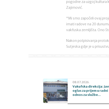
pogodne za uzgoj kultura ka
Zajimović.
"Mi smo započeli ovaj proj
imati radove na 20 dunuma 
vakfuska zemljišta. Ono što
Nakon potpisivanja protokol
Sutjeska gdje je u prisustv
08.07.2026.
Vakufska direkcija: Jav
oglas za prijem u radni
odnos za službe...