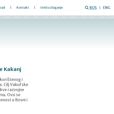
BOS
ENG
oad
Kontakt
Uvid u izlaganje
e Kakanj
skorištenog i
. Cilj Vakufske
akve razvojne
ama. Ovo se
enost u Bosni i