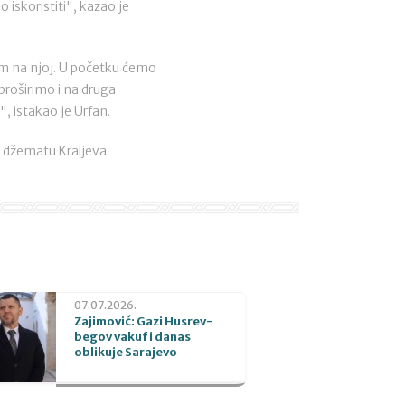
 iskoristiti", kazao je
jom na njoj. U početku ćemo
proširimo i na druga
", istakao je Urfan.
 u džematu Kraljeva
07.07.2026.
Zajimović: Gazi Husrev-
begov vakuf i danas
oblikuje Sarajevo