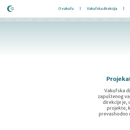
O vakufu
Vakufska direkcija
Projeka
Vakufska dir
zapuštenog vak
direkcije je
projekte, 
prevashodno od