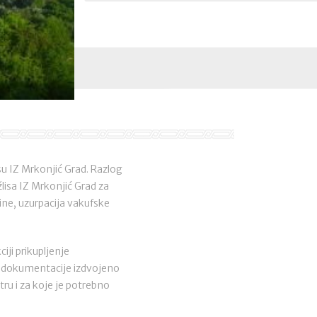
su IZ Mrkonjić Grad. Razlog
lisa IZ Mrkonjić Grad za
ne, uzurpacija vakufske
ji prikupljenje
nja dokumentacije izdvojeno
ru i za koje je potrebno