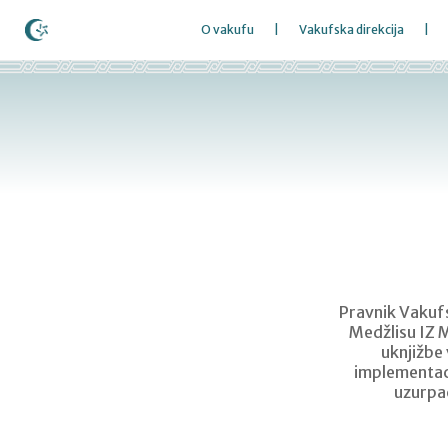
O vakufu
Vakufska direkcija
Pravnik Vakufs
Medžlisu IZ M
uknjižbe
implementaci
uzurpac