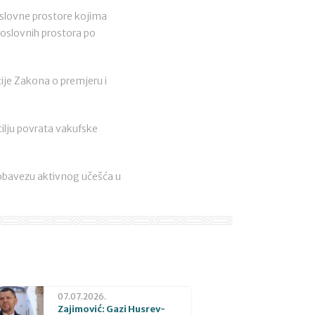
poslovne prostore kojima
poslovnih prostora po
ije Zakona o premjeru i
cilju povrata vakufske
a obavezu aktivnog učešća u
07.07.2026.
Zajimović: Gazi Husrev-