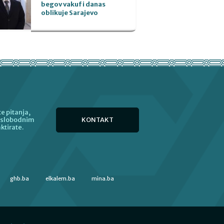
begov vakuf i danas
oblikuje Sarajevo
e pitanja,
KONTAKT
e slobodnim
ktirate.
ghb.ba
elkalem.ba
mina.ba