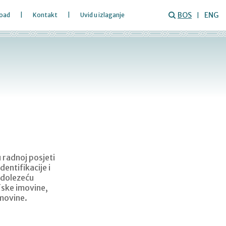
BOS
ENG
oad
Kontakt
Uvid u izlaganje
 radnoj posjeti
entifikacije i
adolezeću
fske imovine,
imovine.