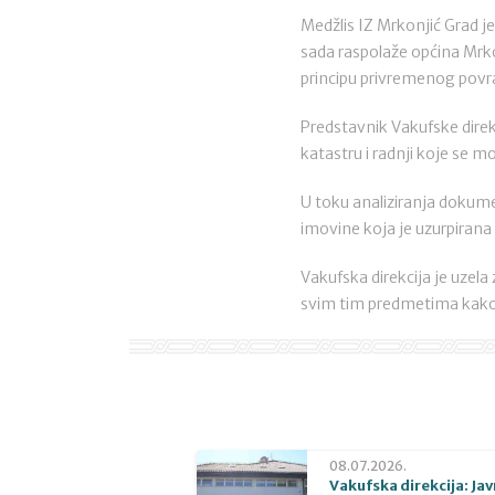
Medžlis IZ Mrkonjić Grad j
sada raspolaže općina Mrko
principu privremenog povr
Predstavnik Vakufske direk
katastru i radnji koje se m
U toku analiziranja dokume
imovine koja je uzurpirana 
Vakufska direkcija je uzel
svim tim predmetima kako 
08.07.2026.
Vakufska direkcija: Jav