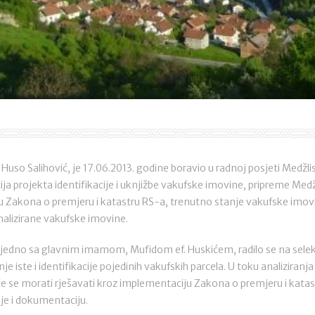
 Huso Salihović, je 17.06.2013. godine boravio u radnoj posjeti Medžli
ja projekta identifikacije i uknjižbe vakufske imovine, pripreme Medž
 Zakona o premjeru i katastru RS-a, trenutno stanje vakufske imovi
nalizirane vakufske imovine.
jedno sa glavnim imamom, Mufidom ef. Huskićem, radilo se na selekci
je iste i identifikacije pojedinih vakufskih parcela. U toku analizira
će se morati rješavati kroz implementaciju Zakona o premjeru i katast
ije i dokumentaciju.