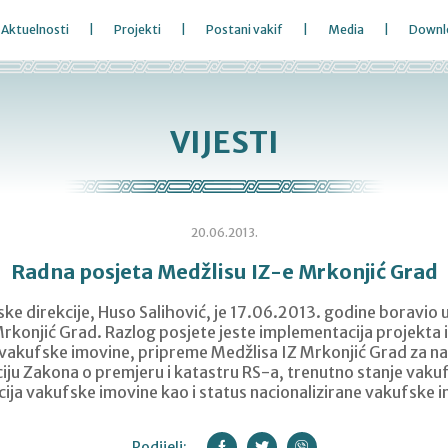
Aktuelnosti
Projekti
Postani vakif
Media
Downl
VIJESTI
20.06.2013.
Radna posjeta Medžlisu IZ-e Mrkonjić Grad
ke direkcije, Huso Salihović, je 17.06.2013. godine boravio u
rkonjić Grad. Razlog posjete jeste implementacija projekta id
 vakufske imovine, pripreme Medžlisa IZ Mrkonjić Grad za n
ju Zakona o premjeru i katastru RS-a, trenutno stanje vaku
ija vakufske imovine kao i status nacionalizirane vakufske 
Podijeli: