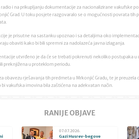
e radio i na prikupljanju dokumentacije za nacionalizirane vakufske 
njić Grad. U toku posjete razgovaralo se o mogućnosti povrata tih 
ata.
cije je prisutne na sastanku upoznao i sa detaljima oko implementac
oraju obaviti kako bi bili spremni za nadolazeća javna izlaganja.
ntacije utvrđeno je da će se trebati pokrenuti nekoliko postupaka u 
ili preknjižena u proteklom periodu.
a za obavezu rješavanja tih predmeta u Mrkonjić Gradu, te je preuzel
bi vakufska imovina bila zaštićena na adekvatan način.
RANIJE OBJAVE
07.07.2026.
ni
Gazi Husrev-begove