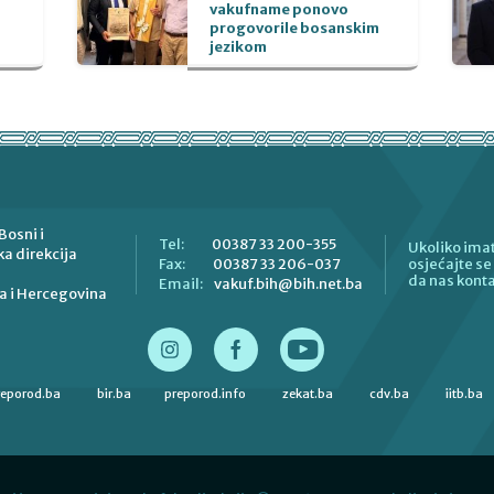
vakufname ponovo
progovorile bosanskim
jezikom
Bosni i
00387 33 200-355
Tel:
Ukoliko imat
a direkcija
00387 33 206-037
Fax:
osjećajte s
da nas konta
vakuf.bih@bih.net.ba
Email:
a i Hercegovina
reporod.ba
bir.ba
preporod.info
zekat.ba
cdv.ba
iitb.ba