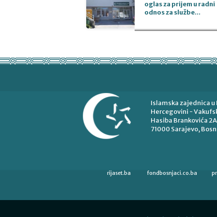
oglas za prijem u radni
odnos za službe...
Islamska zajednica u 
Hercegovini - Vakufsk
Hasiba Brankovića 2A
71000 Sarajevo, Bosn
rijaset.ba
fondbosnjaci.co.ba
p