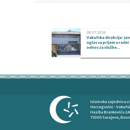
08.07.2026.
Vakufska direkcija: Jav
oglas za prijem u radni
odnos za službe...
Islamska zajednica u 
Hercegovini - Vakufsk
Hasiba Brankovića 2A
71000 Sarajevo, Bosn