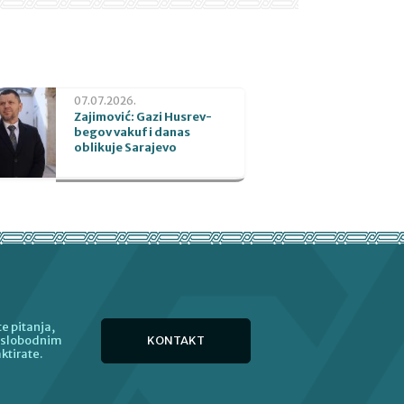
07.07.2026.
Zajimović: Gazi Husrev-
begov vakuf i danas
oblikuje Sarajevo
e pitanja,
KONTAKT
e slobodnim
ktirate.