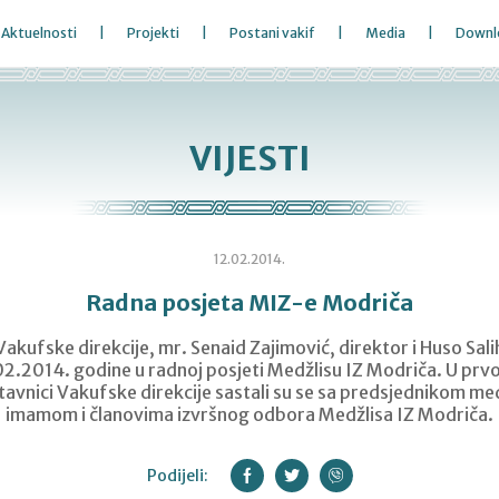
Aktuelnosti
Projekti
Postani vakif
Media
Downl
VIJESTI
12.02.2014.
Radna posjeta MIZ-e Modriča
Vakufske direkcije, mr. Senaid Zajimović, direktor i Huso Sali
.02.2014. godine u radnoj posjeti Medžlisu IZ Modriča. U prv
avnici Vakufske direkcije sastali su se sa predsjednikom me
imamom i članovima izvršnog odbora Medžlisa IZ Modriča.
Podijeli: