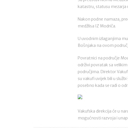
katastru, statusu mezarja 
Nakon podne namaza, preds
medžlisa IZ Modriča.
U uvodnim izlaganjima mute
Bošnjaka na ovom područj
Povratnici na područje Modr
održivi povratak sa veliki
područjima. Direktor Vakufs
su vakufi uvijek bili u slu
posebno kada se radi o od
Vakufska direkcija će u nar
mogućnosti razvoja i unapr