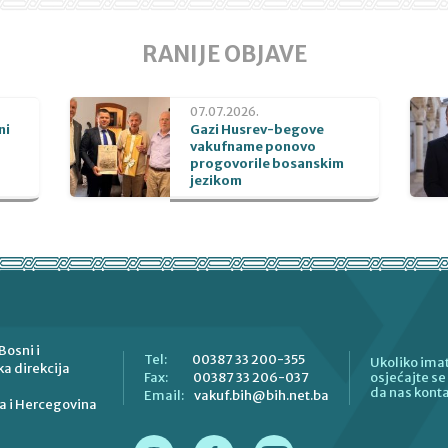
RANIJE OBJAVE
07.07.2026.
ni
Gazi Husrev-begove
vakufname ponovo
progovorile bosanskim
jezikom
Bosni i
00387 33 200-355
Tel:
Ukoliko imat
a direkcija
00387 33 206-037
Fax:
osjećajte s
da nas konta
vakuf.bih@bih.net.ba
Email:
a i Hercegovina