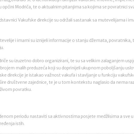
u općini Modriča, te o aktualnim pitanjima sa kojima se povratnici 
tavnici Vakufske direkcije su održali sastanak sa mutevelijama i 
velije i imami su iznijeli informacije o stanju džemata, povratnika, 
u.
iče su izuzetno dobro organizirani, te su sa velikim zalaganjem uspje
m brojem malih preduzeća koji su doprinijeli ukupnom poboljšanju usl
ke direkcije je istakao važnost vakufa i stavljanje u funkciju vakufsk
žbi šire društvene zajednice, te je u tom kontekstu naglasio da nema ra
rživom povratku.
denom periodu nastaviti sa aktivnostima posjete medžlisima a sve u ci
eđenja istih.