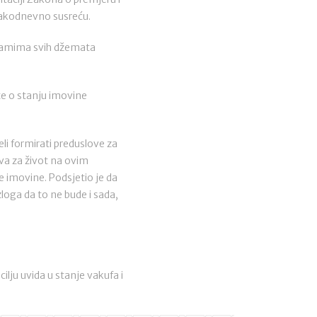
svakodnevno susreću.
imamima svih džemata
te o stanju imovine
li formirati preduslove za
ova za život na ovim
e imovine. Podsjetio je da
zloga da to ne bude i sada,
lju uvida u stanje vakufa i