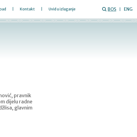
BOS
ENG
oad
Kontakt
Uvid u izlaganje
hović, pravnik
om dijelu radne
džlisa, glavnim