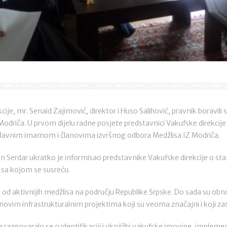
ije, mr. Senaid Zajimović, direktor i Huso Salihović, pravnik boravili 
Modriča. U prvom dijelu radne posjete predstavnici Vakufske direkcije 
lavnim imamom i članovima izvršnog odbora Medžlisa IZ Modriča.
n Serdar ukratko je informisao predstavnike Vakufske direkcije o s
i sa kojom se susreću.
n od aktivnijih medžlisa na području Republike Srpske. Do sada su obn
a novim infrastrukturalnim projektima koji su veoma značajni i koji zas
razgovaralo se o identifikaciji i uknjižbi vakufske imovine, impleme