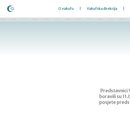
O vakufu
Vakufska direkcija
Predstavnici 
boravili su 11
posjete predst