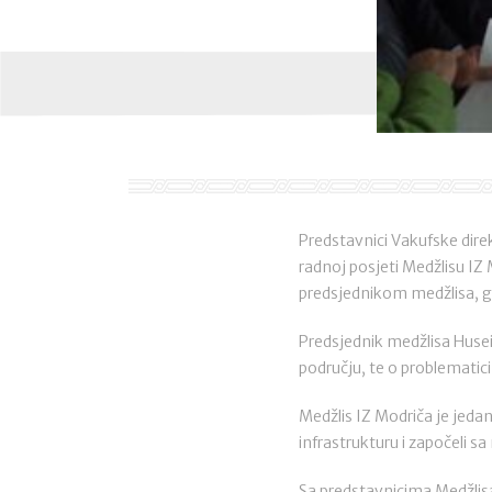
Predstavnici Vakufske direkc
radnoj posjeti Medžlisu IZ 
predsjednikom medžlisa, g
Predsjednik medžlisa Husei
području, te o problematic
Medžlis IZ Modriča je jeda
infrastrukturu i započeli s
Sa predstavnicima Medžlisa 