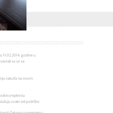
su 11.02.2014. godine u
sastali su se sa
tanju vakufa na ovom
ovili kompletnu
lužuju svaki vid podrške.
ntaciji Zakona o premjeru i