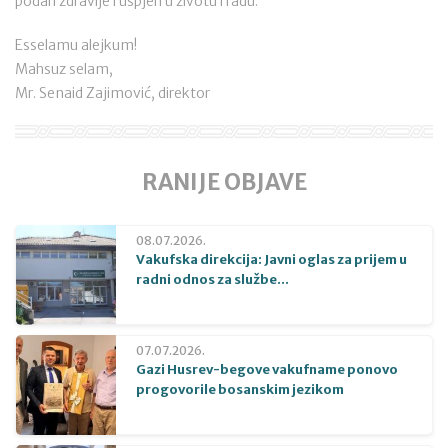
podari zdravlje i uspjeh u životu i radu.
Esselamu alejkum!
Mahsuz selam,
Mr. Senaid Zajimović, direktor
RANIJE OBJAVE
08.07.2026.
Vakufska direkcija: Javni oglas za prijem u
radni odnos za službe...
07.07.2026.
Gazi Husrev-begove vakufname ponovo
progovorile bosanskim jezikom