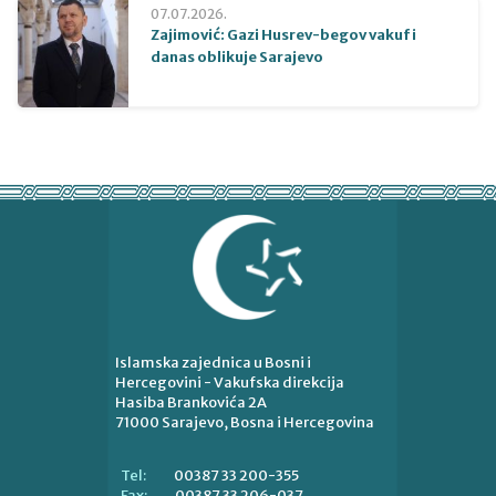
07.07.2026.
Zajimović: Gazi Husrev-begov vakuf i
danas oblikuje Sarajevo
Islamska zajednica u Bosni i
Hercegovini - Vakufska direkcija
Hasiba Brankovića 2A
71000 Sarajevo, Bosna i Hercegovina
00387 33 200-355
Tel:
00387 33 206-037
Fax: