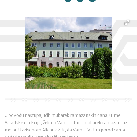
U povodu nastupajućih mubarek ramazanskih dana, u ime
Vakufske direkcije, želimo Vam sretan i mubarek ramazan, uz
molbu Uzvišenom Allahu dž. š., da Vama i Vašim porodicama