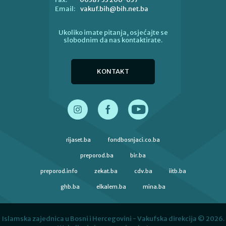
vakuf.bih@bih.net.ba
Email:
Ukoliko imate pitanja, osjećajte se
slobodnim da nas kontaktirate.
KONTAKT
rijaset.ba
fondbosnjaci.co.ba
preporod.ba
bir.ba
preporod.info
zekat.ba
cdv.ba
iitb.ba
ghb.ba
elkalem.ba
mina.ba
Islamska zajednica u Bosni i Hercegovini - Vakufska direkcija © 2026.