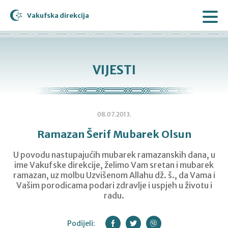
Vakufska direkcija
VIJESTI
08.07.2013.
Ramazan Šerif Mubarek Olsun
U povodu nastupajućih mubarek ramazanskih dana, u
ime Vakufske direkcije, želimo Vam sretan i mubarek
ramazan, uz molbu Uzvišenom Allahu dž. š., da Vama i
Vašim porodicama podari zdravlje i uspjeh u životu i
radu.
Podijeli: