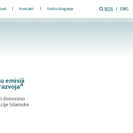
BOS
ENG
oad
Kontakt
Uvid u izlaganje
u emisiji
razvoja"
zi donosimo
cije Islamske