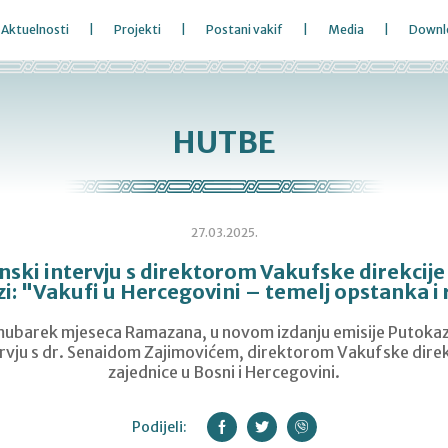
Aktuelnosti
Projekti
Postani vakif
Media
Downl
HUTBE
27.03.2025.
ki intervju s direktorom Vakufske direkcije 
i: "Vakufi u Hercegovini – temelj opstanka i 
ubarek mjeseca Ramazana, u novom izdanju emisije Putoka
rvju s dr. Senaidom Zajimovićem, direktorom Vakufske direk
zajednice u Bosni i Hercegovini.
Podijeli: