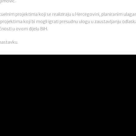
jimović.
ktuelnim projektima koji se realiziraju u Hercegovini, planiranim ula
projektima koji bi mogli igrati presudnu ulogu u zaustavljanju odlask
nosti u ovom dijelu BiH.
 nastavku.