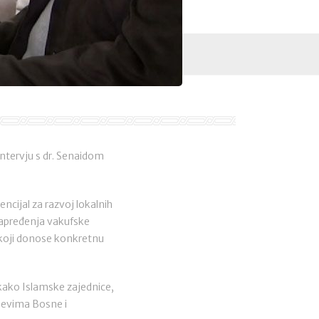
tervju s dr. Senaidom
encijal za razvoj lokalnih
napređenja vakufske
a koji donose konkretnu
 kako Islamske zajednice,
jevima Bosne i