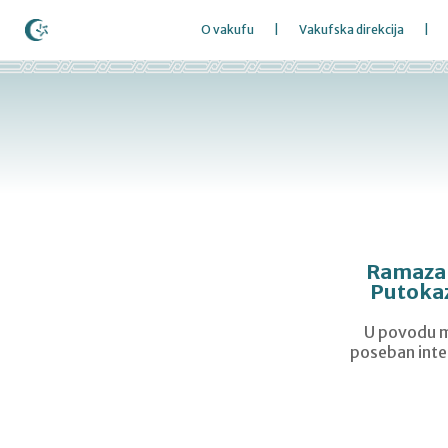
O vakufu
Vakufska direkcija
Ramazans
Putokaz
U povodu m
poseban inte