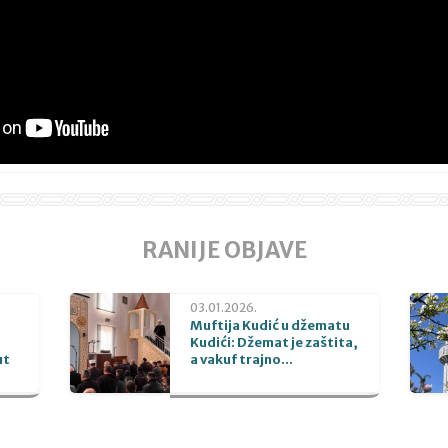
RANIJE OBJAVE
03.01.2026.
Muftija Kudić u džematu
Kudići: Džemat je zaštita,
ut
a vakuf trajno...