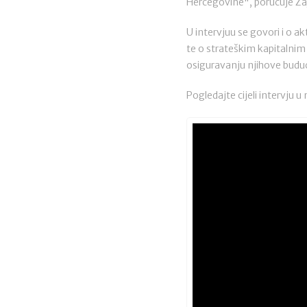
Hercegovine", poručuje Za
U intervjuu se govori i o a
te o strateškim kapitalnim 
osiguravanju njihove buduć
Pogledajte cijeli intervju u