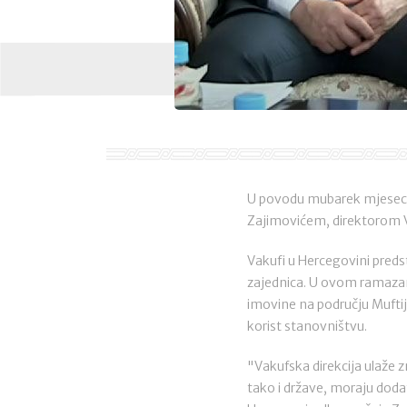
U povodu mubarek mjeseca
Zajimovićem, direktorom Va
Vakufi u Hercegovini predsta
zajednica. U ovom ramazan
imovine na području Muftij
korist stanovništvu.
"Vakufska direkcija ulaže z
tako i države, moraju dod