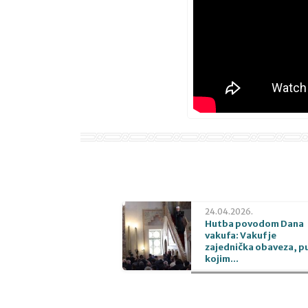
24.04.2026.
Hutba povodom Dana
vakufa: Vakuf je
zajednička obaveza, p
kojim...