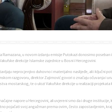
 Ramazana, u novom izdanju emisije Putokazi donosimo poseban in
kufske direkcije Islamske zajednice u Bosni i Hercegovini.
vljaju neprocjenjivo duhovno i materijalno naslijeđe, ali i ključni pot
skom razgovoru, direktor Zajimović govori o značaju očuvanja i u
stva mostarskog, te o ulozi Vakufske direkcije u realizaciji projekat
načajne napore u Hercegovini, ali uvjereni smo da i druge institucije,
atno pojačati svoj angažman prema ovim, često zapostavljenim, kra