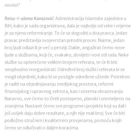
novitet?
Reisu-l-ulema Kavazović:
Administracija Islamske zajednice u
BiH, kako je sada organizirana, dala je najbolje od sebe i vrijeme
je za njeno reformiranje. To će se dogoditi u dva pravca. Jedan
pravac predstavlja svojevrstan prirodni proces. Naime, jedan
broj ljudi odlazi ili je već u penziji. Dakle, angažirat ćemo nove
ljude u službama, koji će, svakako, donijeti i novi stil rada. Neke
službe su opterećene velikim brojem referata, te će ih biti
neophodno reorganizirati. Određeni broj službi i referata bi se
mogli objediniti, kako bi se postigle određene uštede. Potrebno
je raditi na objedinjavanju medijskog prostora, reformi
finansijskog i upravnog sektora, kao i sistema obrazovanja.
Naravno, sve ćemo to činiti postepeno, planski i utemeljeno na
znanjima. Nastavit ćemo sve programe i projekte koji su dali i
još uvijek daju dobre rezultate, a njih nije mali broj. Sve će biti
podložno stručnim i kvalitetnim provjerama, pomoću kojih
ćemo se odlučivati o daljim koracima.