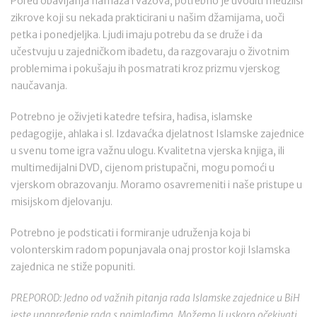
Pored obavljanja namaza i vazova, potrebno je uvoditi medžlisi
zikrove koji su nekada prakticirani u našim džamijama, uoči
petka i ponedjeljka. Ljudi imaju potrebu da se druže i da
učestvuju u zajedničkom ibadetu, da razgovaraju o životnim
problemima i pokušaju ih posmatrati kroz prizmu vjerskog
naučavanja.
Potrebno je oživjeti katedre tefsira, hadisa, islamske
pedagogije, ahlaka i sl. Izdavaćka djelatnost Islamske zajednice
u svenu tome igra važnu ulogu. Kvalitetna vjerska knjiga, ili
multimedijalni DVD, cijenom pristupačni, mogu pomoći u
vjerskom obrazovanju. Moramo osavremeniti i naše pristupe u
misijskom djelovanju.
Potrebno je podsticati i formiranje udruženja koja bi
volonterskim radom popunjavala onaj prostor koji Islamska
zajednica ne stiže popuniti.
PREPOROD: Jedno od važnih pitanja rada Islamske zajednice u BiH
jeste unapređenje rada s najmlađima. Možemo li uskoro očekivati