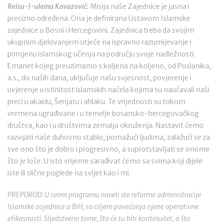
Reisu-l-ulema Kavazović:
Misija naše Zajednice je jasna i
precizno određena. Ona je definirana Ustavom Islamske
zajednice u Bosni i Hercegovini. Zajednica treba da svojim
ukupnim djelovanjem utječe na ispravno razumijevanje i
primjenu islamskog učenja na području svoje nadležnosti.
Emanet kojeg preuzimamo s koljena na koljeno, od Poslanika,
a.s., do naših dana, uključuje našu svjesnost, povjerenje i
uvjerenje u istinitost islamskih načela kojima su naučavali naši
preci u akaidu, Šerijatu i ahlaku. Te vrijednosti su tokom
vremena ugrađivane i u temelje bosansko-hercegovačkog
društva, kao i u društvima zemalja okruženja. Nastavit ćemo
razvijati naše duhovno stablo, pomažući ljudima, zalažući se za
sve ono što je dobro i progresivno, a suprotstavljati se onome
što je loše. U isto vrijeme sarađivat ćemo sa svima koji dijele
iste ili slične poglede na svijet kao i mi.
PREPOROD: U svom programu naveli ste reforme administracije
Islamske zajednice u BiH, sa ciljem povećanja njene operativne
efikasnosti. Sljedstveno tome, što će tu biti kontinuitet, a što