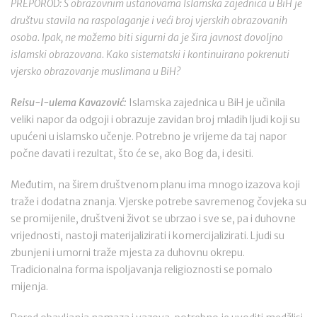
PREPOROD: S obrazovnim ustanovama Islamska zajednica u BiH je
društvu stavila na raspolaganje i veći broj vjerskih obrazovanih
osoba. Ipak, ne možemo biti sigurni da je šira javnost dovoljno
islamski obrazovana. Kako sistematski i kontinuirano pokrenuti
vjersko obrazovanje muslimana u BiH?
Reisu-l-ulema Kavazović:
Islamska zajednica u BiH je učinila
veliki napor da odgoji i obrazuje zavidan broj mladih ljudi koji su
upućeni u islamsko učenje. Potrebno je vrijeme da taj napor
počne davati i rezultat, što će se, ako Bog da, i desiti.
Međutim, na širem društvenom planu ima mnogo izazova koji
traže i dodatna znanja. Vjerske potrebe savremenog čovjeka su
se promijenile, društveni život se ubrzao i sve se, pa i duhovne
vrijednosti, nastoji materijalizirati i komercijalizirati. Ljudi su
zbunjeni i umorni traže mjesta za duhovnu okrepu.
Tradicionalna forma ispoljavanja religioznosti se pomalo
mijenja.