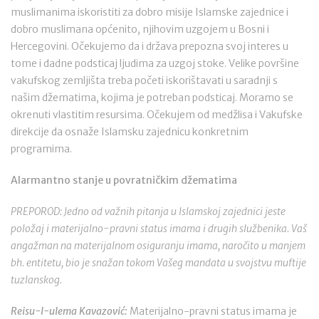
muslimanima iskoristiti za dobro misije Islamske zajednice i
dobro muslimana općenito, njihovim uzgojem u Bosni i
Hercegovini. Očekujemo da i država prepozna svoj interes u
tome i dadne podsticaj ljudima za uzgoj stoke. Velike površine
vakufskog zemljišta treba početi iskorištavati u saradnji s
našim džematima, kojima je potreban podsticaj. Moramo se
okrenuti vlastitim resursima. Očekujem od medžlisa i Vakufske
direkcije da osnaže Islamsku zajednicu konkretnim
programima.
Alarmantno stanje u povratničkim džematima
PREPOROD: Jedno od važnih pitanja u Islamskoj zajednici jeste
položaj i materijalno-pravni status imama i drugih službenika. Vaš
angažman na materijalnom osiguranju imama, naročito u manjem
bh. entitetu, bio je snažan tokom Vašeg mandata u svojstvu muftije
tuzlanskog.
Reisu-l-ulema Kavazović:
Materijalno-pravni status imama je