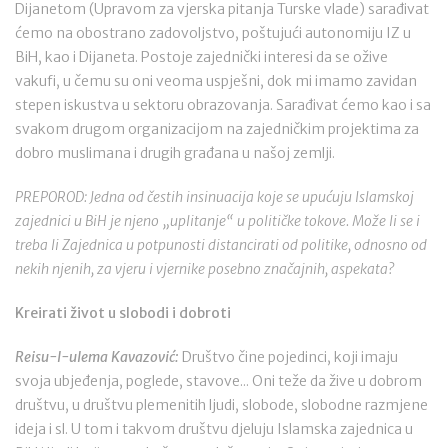
Dijanetom (Upravom za vjerska pitanja Turske vlade) sarađivat
ćemo na obostrano zadovoljstvo, poštujući autonomiju IZ u
BiH, kao i Dijaneta. Postoje zajednički interesi da se ožive
vakufi, u čemu su oni veoma uspješni, dok mi imamo zavidan
stepen iskustva u sektoru obrazovanja. Sarađivat ćemo kao i sa
svakom drugom organizacijom na zajedničkim projektima za
dobro muslimana i drugih građana u našoj zemlji.
PREPOROD: Jedna od čestih insinuacija koje se upućuju Islamskoj
zajednici u BiH je njeno „uplitanje“ u političke tokove. Može li se i
treba li Zajednica u potpunosti distancirati od politike, odnosno od
nekih njenih, za vjeru i vjernike posebno značajnih, aspekata?
Kreirati život u slobodi i dobroti
Reisu-l-ulema Kavazović:
Društvo čine pojedinci, koji imaju
svoja ubjeđenja, poglede, stavove... Oni teže da žive u dobrom
društvu, u društvu plemenitih ljudi, slobode, slobodne razmjene
ideja i sl. U tom i takvom društvu djeluju Islamska zajednica u