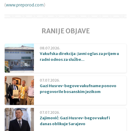
(
www.preporod.com
)
RANIJE OBJAVE
08.07.2026.
Vakufska direkcija: Javni oglas za prijem u
radni odnos za službe...
07.07.2026.
Gazi Husrev-begove vakufname ponovo
progovorile bosanskim jezikom
07.07.2026.
Zajimović: Gazi Husrev-begov vakuf i
danas oblikuje Sarajevo