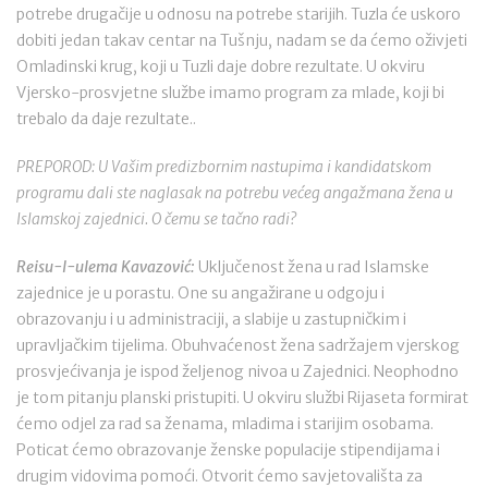
potrebe drugačije u odnosu na potrebe starijih. Tuzla će uskoro
dobiti jedan takav centar na Tušnju, nadam se da ćemo oživjeti
Omladinski krug, koji u Tuzli daje dobre rezultate. U okviru
Vjersko-prosvjetne službe imamo program za mlade, koji bi
trebalo da daje rezultate..
PREPOROD: U Vašim predizbornim nastupima i kandidatskom
programu dali ste naglasak na potrebu većeg angažmana žena u
Islamskoj zajednici. O čemu se tačno radi?
Reisu-l-ulema Kavazović:
Uključenost žena u rad Islamske
zajednice je u porastu. One su angažirane u odgoju i
obrazovanju i u administraciji, a slabije u zastupničkim i
upravljačkim tijelima. Obuhvaćenost žena sadržajem vjerskog
prosvjećivanja je ispod željenog nivoa u Zajednici. Neophodno
je tom pitanju planski pristupiti. U okviru službi Rijaseta formirat
ćemo odjel za rad sa ženama, mladima i starijim osobama.
Poticat ćemo obrazovanje ženske populacije stipendijama i
drugim vidovima pomoći. Otvorit ćemo savjetovališta za