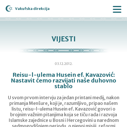
Vakufska direkcija
VIJESTI
03.12.2012.
Reisu-l-ulema Husein ef. Kavazović:
Nastavit ćemo razvijati naše duhovno
stablo
U svom prvom intervju za jedan printani medij, nakon
primanja Menšure, koji je, razumljivo, pripao našem
listu, reisu-l-ulema Husein ef. Kavazović govori o
brojnim važnim pitanjima koja se tiču rada i razvoja
Islamske zajednice u Bosni i Hercegovini u narednom
sedmogodišnjem periodu, o njenoj misiji, reformi