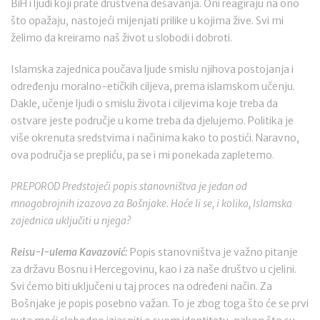
BiH i ljudi koji prate društvena dešavanja. Oni reagiraju na ono
što opažaju, nastojeći mijenjati prilike u kojima žive. Svi mi
želimo da kreiramo naš život u slobodi i dobroti.
Islamska zajednica poučava ljude smislu njihova postojanja i
određenju moralno-etičkih ciljeva, prema islamskom učenju.
Dakle, učenje ljudi o smislu života i ciljevima koje treba da
ostvare jeste područje u kome treba da djelujemo. Politika je
više okrenuta sredstvima i načinima kako to postići. Naravno,
ova područja se prepliću, pa se i mi ponekada zapletemo.
PREPOROD Predstojeći popis stanovništva je jedan od
mnogobrojnih izazova za Bošnjake. Hoće li se, i koliko, Islamska
zajednica uključiti u njega?
Reisu-l-ulema Kavazović:
Popis stanovništva je važno pitanje
za državu Bosnu i Hercegovinu, kao i za naše društvo u cjelini.
Svi ćemo biti uključeni u taj proces na određeni način. Za
Bošnjake je popis posebno važan. To je zbog toga što će se prvi