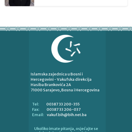
Islamska zajednica u Bosni i
Hercegovini - Vakufska direkcija
Hasiba Brankovića 2A
71000 Sarajevo, Bosna i Hercegovina
00387 33 200-355
Tel:
00387 33 206-037
Fax:
vakuf.bih@bih.net.ba
Email:
Ukoliko imate pitanja, osjećajte se