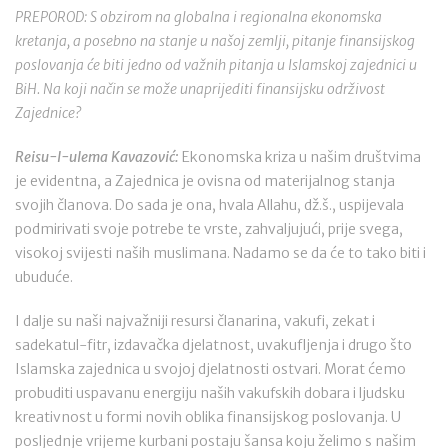
PREPOROD: S obzirom na globalna i regionalna ekonomska
kretanja, a posebno na stanje u našoj zemlji, pitanje finansijskog
poslovanja će biti jedno od važnih pitanja u Islamskoj zajednici u
BiH. Na koji način se može unaprijediti finansijsku održivost
Zajednice?
Reisu-l-ulema Kavazović:
Ekonomska kriza u našim društvima
je evidentna, a Zajednica je ovisna od materijalnog stanja
svojih članova. Do sada je ona, hvala Allahu, dž.š., uspijevala
podmirivati svoje potrebe te vrste, zahvaljujući, prije svega,
visokoj svijesti naših muslimana. Nadamo se da će to tako biti i
ubuduće.
I dalje su naši najvažniji resursi članarina, vakufi, zekat i
sadekatul-fitr, izdavačka djelatnost, uvakufljenja i drugo što
Islamska zajednica u svojoj djelatnosti ostvari. Morat ćemo
probuditi uspavanu energiju naših vakufskih dobara i ljudsku
kreativnost u formi novih oblika finansijskog poslovanja. U
posljednje vrijeme kurbani postaju šansa koju želimo s našim