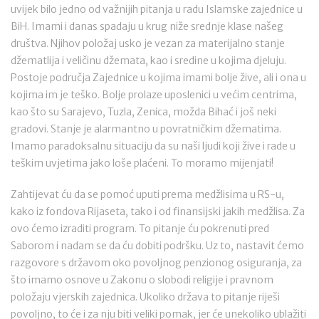
uvijek bilo jedno od važnijih pitanja u radu Islamske zajednice u
BiH. Imami i danas spadaju u krug niže srednje klase našeg
društva. Njihov položaj usko je vezan za materijalno stanje
džematlija i veličinu džemata, kao i sredine u kojima djeluju.
Postoje područja Zajednice u kojima imami bolje žive, ali i ona u
kojima im je teško. Bolje prolaze uposlenici u većim centrima,
kao što su Sarajevo, Tuzla, Zenica, možda Bihać i još neki
gradovi. Stanje je alarmantno u povratničkim džematima.
Imamo paradoksalnu situaciju da su naši ljudi koji žive i rade u
teškim uvjetima jako loše plaćeni. To moramo mijenjati!
Zahtijevat ću da se pomoć uputi prema medžlisima u RS-u,
kako iz fondova Rijaseta, tako i od finansijski jakih medžlisa. Za
ovo ćemo izraditi program. To pitanje ću pokrenuti pred
Saborom i nadam se da ću dobiti podršku. Uz to, nastavit ćemo
razgovore s državom oko povoljnog penzionog osiguranja, za
što imamo osnove u Zakonu o slobodi religije i pravnom
položaju vjerskih zajednica. Ukoliko država to pitanje riješi
povoljno, to će i za nju biti veliki pomak, jer će unekoliko ublažiti