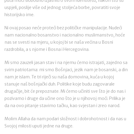
puta moći slobodno izjasniti o svom identitetu, nakon što su
uspjeli, poslije više od jednog stoljeća borbe, povratiti svoje
historijsko ime.
Ni ovaj posao neće proteći bez političke manipulacije. Nudeći
nam nacionalno bosanstvo i nacionalno muslimanstvo, hoće
nas se svesti na mjeru, u kojoj bi se naša većina u Bosni
razdrobila, a s njome i Bosna i Hercegovina.
Mi smo zauzeli jasan stav i na njemu ćemo istrajati, zajedno sa
svim patriotama: mi smo Bošnjaci, jezik nam je bosanski, a din
nam je islam. Te tri riječi su naša domovina, kuća u kojoj
stanuje naš bošnjački duh. Politike koje budu zagovarale
drugačije, bit će prepoznate. Mi ćemo učiniti sve što je do nas i
pozivamo i druge da učine ono što je u njihovoj moći. Prilika je
da na ovo pitanje stavimo tačku, kao svjestan i zreo narod.
Molim Allaha da nam podari složnost i dobrohotnost i da nas u
Svojoj milosti uputi jedne na druge.