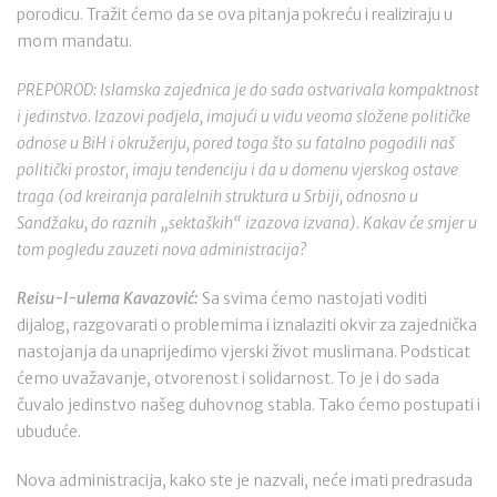
porodicu. Tražit ćemo da se ova pitanja pokreću i realiziraju u
mom mandatu.
PREPOROD: Islamska zajednica je do sada ostvarivala kompaktnost
i jedinstvo. Izazovi podjela, imajući u vidu veoma složene političke
odnose u BiH i okruženju, pored toga što su fatalno pogodili naš
politički prostor, imaju tendenciju i da u domenu vjerskog ostave
traga (od kreiranja paralelnih struktura u Srbiji, odnosno u
Sandžaku, do raznih „sektaških“ izazova izvana). Kakav će smjer u
tom pogledu zauzeti nova administracija?
Reisu-l-ulema Kavazović:
Sa svima ćemo nastojati voditi
dijalog, razgovarati o problemima i iznalaziti okvir za zajednička
nastojanja da unaprijedimo vjerski život muslimana. Podsticat
ćemo uvažavanje, otvorenost i solidarnost. To je i do sada
čuvalo jedinstvo našeg duhovnog stabla. Tako ćemo postupati i
ubuduće.
Nova administracija, kako ste je nazvali, neće imati predrasuda