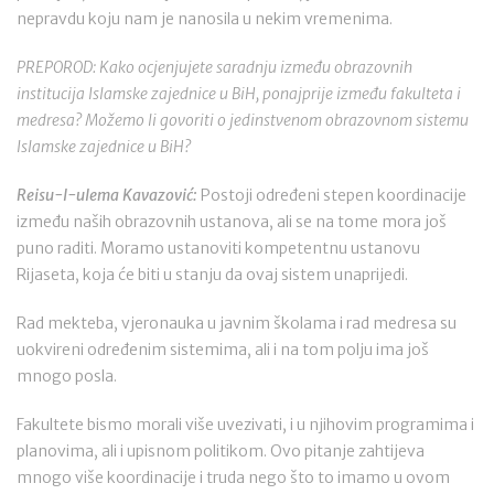
nepravdu koju nam je nanosila u nekim vremenima.
PREPOROD: Kako ocjenjujete saradnju između obrazovnih
institucija Islamske zajednice u BiH, ponajprije između fakulteta i
medresa? Možemo li govoriti o jedinstvenom obrazovnom sistemu
Islamske zajednice u BiH?
Reisu-l-ulema Kavazović:
Postoji određeni stepen koordinacije
između naših obrazovnih ustanova, ali se na tome mora još
puno raditi. Moramo ustanoviti kompetentnu ustanovu
Rijaseta, koja će biti u stanju da ovaj sistem unaprijedi.
Rad mekteba, vjeronauka u javnim školama i rad medresa su
uokvireni određenim sistemima, ali i na tom polju ima još
mnogo posla.
Fakultete bismo morali više uvezivati, i u njihovim programima i
planovima, ali i upisnom politikom. Ovo pitanje zahtijeva
mnogo više koordinacije i truda nego što to imamo u ovom