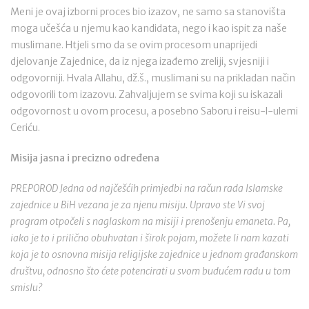
Meni je ovaj izborni proces bio izazov, ne samo sa stanovišta
moga učešća u njemu kao kandidata, nego i kao ispit za naše
muslimane. Htjeli smo da se ovim procesom unaprijedi
djelovanje Zajednice, da iz njega izađemo zreliji, svjesniji i
odgovorniji. Hvala Allahu, dž.š., muslimani su na prikladan način
odgovorili tom izazovu. Zahvaljujem se svima koji su iskazali
odgovornost u ovom procesu, a posebno Saboru i reisu-l-ulemi
Ceriću.
Misija jasna i precizno određena
PREPOROD Jedna od najčešćih primjedbi na račun rada Islamske
zajednice u BiH vezana je za njenu misiju. Upravo ste Vi svoj
program otpočeli s naglaskom na misiji i prenošenju emaneta. Pa,
iako je to i prilično obuhvatan i širok pojam, možete li nam kazati
koja je to osnovna misija religijske zajednice u jednom građanskom
društvu, odnosno što ćete potencirati u svom budućem radu u tom
smislu?