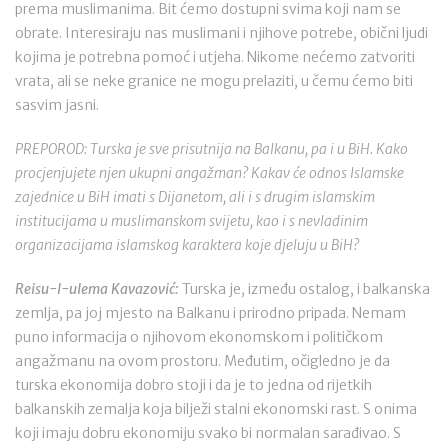
prema muslimanima. Bit ćemo dostupni svima koji nam se
obrate. Interesiraju nas muslimani i njihove potrebe, obični ljudi
kojima je potrebna pomoć i utjeha. Nikome nećemo zatvoriti
vrata, ali se neke granice ne mogu prelaziti, u čemu ćemo biti
sasvim jasni.
PREPOROD: Turska je sve prisutnija na Balkanu, pa i u BiH. Kako
procjenjujete njen ukupni angažman? Kakav će odnos Islamske
zajednice u BiH imati s Dijanetom, ali i s drugim islamskim
institucijama u muslimanskom svijetu, kao i s nevladinim
organizacijama islamskog karaktera koje djeluju u BiH?
Reisu-l-ulema Kavazović:
Turska je, između ostalog, i balkanska
zemlja, pa joj mjesto na Balkanu i prirodno pripada. Nemam
puno informacija o njihovom ekonomskom i političkom
angažmanu na ovom prostoru. Međutim, očigledno je da
turska ekonomija dobro stoji i da je to jedna od rijetkih
balkanskih zemalja koja bilježi stalni ekonomski rast. S onima
koji imaju dobru ekonomiju svako bi normalan sarađivao. S