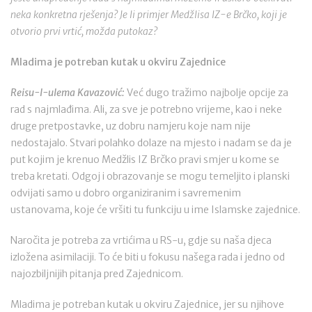
neka konkretna rješenja? Je li primjer Medžlisa IZ-e Brčko, koji je
otvorio prvi vrtić, možda putokaz?
Mladima je potreban kutak u okviru Zajednice
Reisu-l-ulema Kavazović:
Već dugo tražimo najbolje opcije za
rad s najmlađima. Ali, za sve je potrebno vrijeme, kao i neke
druge pretpostavke, uz dobru namjeru koje nam nije
nedostajalo. Stvari polahko dolaze na mjesto i nadam se da je
put kojim je krenuo Medžlis IZ Brčko pravi smjer u kome se
treba kretati. Odgoj i obrazovanje se mogu temeljito i planski
odvijati samo u dobro organiziranim i savremenim
ustanovama, koje će vršiti tu funkciju u ime Islamske zajednice.
Naročita je potreba za vrtićima u RS-u, gdje su naša djeca
izložena asimilaciji. To će biti u fokusu našega rada i jedno od
najozbiljnijih pitanja pred Zajednicom.
Mladima je potreban kutak u okviru Zajednice, jer su njihove