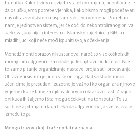
trenutku. Kako živimo u svijetu stalnih promjena, neophodno je
da osluškujemo potrebe vjernika, kako bismo mogli podešavati
naš obrazovni sistem naspram zahtjeva vremena. Potreban
nam je jedinstven sistem, jer će doći do nekontroliranog priliva
kadrova, koji nije u interesu ni Islamske zajednice u BiH, a ni
mladih ljudi koji neće moći ispuniti svoja očekivanja.
Menadžmenti obrazovnih ustanova, naročito visokoškolskih,
moraju biti odgovorni za mlade ljude i njihovu budućnost. Nije
to samo pitanje organiziranja nastave, broja sati i predavanja.
Obrazovni sistem je puno više od toga. Rad sa studentima i
učenicima je presudan. Izuzetno je važno i ko organizira njihovo
vrijeme i ko se brine za njihov duhovni i obrazovni rast. Znaju li
oni kuda ih šaljemo i šta mogu očekivati na tom putu? To su
suštinska pitanja na koja treba da odgovorimo, a sve ostalo je
između toga.
Mnogo izazova koji traže dodatna znanja