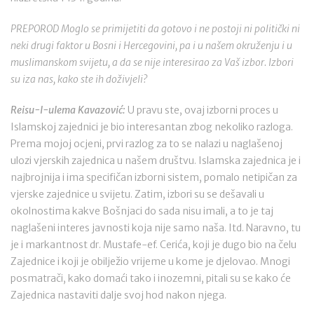
PREPOROD Moglo se primijetiti da gotovo i ne postoji ni politički ni
neki drugi faktor u Bosni i Hercegovini, pa i u našem okruženju i u
muslimanskom svijetu, a da se nije interesirao za Vaš izbor. Izbori
su iza nas, kako ste ih doživjeli?
Reisu-l-ulema Kavazović:
U pravu ste, ovaj izborni proces u
Islamskoj zajednici je bio interesantan zbog nekoliko razloga.
Prema mojoj ocjeni, prvi razlog za to se nalazi u naglašenoj
ulozi vjerskih zajednica u našem društvu. Islamska zajednica je i
najbrojnija i ima specifičan izborni sistem, pomalo netipičan za
vjerske zajednice u svijetu. Zatim, izbori su se dešavali u
okolnostima kakve Bošnjaci do sada nisu imali, a to je taj
naglašeni interes javnosti koja nije samo naša. Itd. Naravno, tu
je i markantnost dr. Mustafe-ef. Cerića, koji je dugo bio na čelu
Zajednice i koji je obilježio vrijeme u kome je djelovao. Mnogi
posmatrači, kako domaći tako i inozemni, pitali su se kako će
Zajednica nastaviti dalje svoj hod nakon njega.