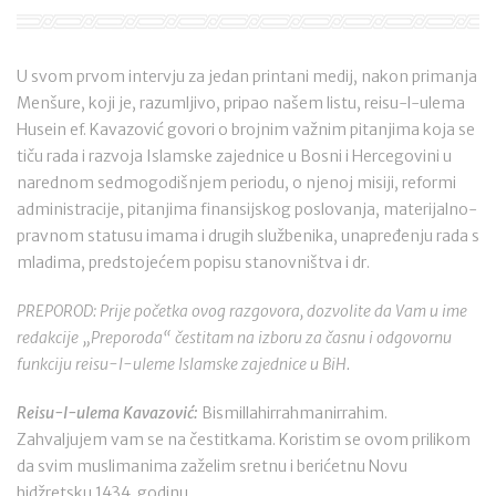
U svom prvom intervju za jedan printani medij, nakon primanja
Menšure, koji je, razumljivo, pripao našem listu, reisu-l-ulema
Husein ef. Kavazović govori o brojnim važnim pitanjima koja se
tiču rada i razvoja Islamske zajednice u Bosni i Hercegovini u
narednom sedmogodišnjem periodu, o njenoj misiji, reformi
administracije, pitanjima finansijskog poslovanja, materijalno-
pravnom statusu imama i drugih službenika, unapređenju rada s
mladima, predstojećem popisu stanovništva i dr.
PREPOROD: Prije početka ovog razgovora, dozvolite da Vam u ime
redakcije „Preporoda“ čestitam na izboru za časnu i odgovornu
funkciju reisu-l-uleme Islamske zajednice u BiH.
Reisu-l-ulema Kavazović:
Bismillahirrahmanirrahim.
Zahvaljujem vam se na čestitkama. Koristim se ovom prilikom
da svim muslimanima zaželim sretnu i berićetnu Novu
hidžretsku 1434. godinu.