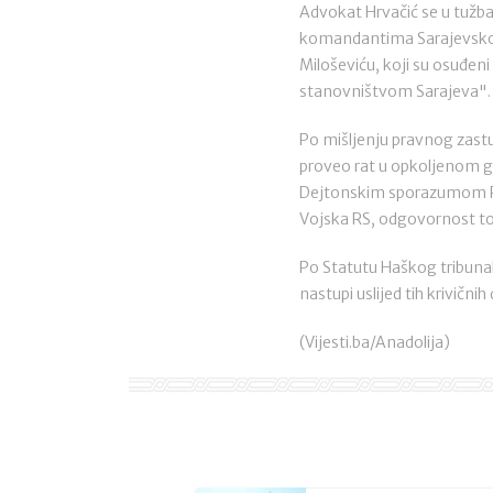
Advokat Hrvačić se u tužba
komandantima Sarajevsko-
Miloševiću, koji su osuđen
stanovništvom Sarajeva".
Po mišljenju pravnog zastu
proveo rat u opkoljenom gr
Dejtonskim sporazumom Repu
Vojska RS, odgovornost tog
Po Statutu Haškog tribunal
nastupi uslijed tih krivičnih 
(Vijesti.ba/Anadolija)