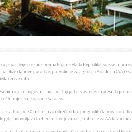
io je još dvije presude prema kojima Vlada Republike Srpske mora ispla
 najbliže članove porodice, potvrdio je za agenciju Anadolija (AA) Es
ila i žrtve rata.
enim u julu i augustu, sada postoji pet prvostepenih presuda prema
ama 44-mjesečne opsade Sarajeva.
e radi od po 30 tužitelja za određeni broj poginulih članova porodice
e gdje udovoljava tužbenim zahtjevima", kratko je za AA kazao adv
 žrtava rata Kantona Sarajevo Senida Karović tvrdi da su u tom Udruže