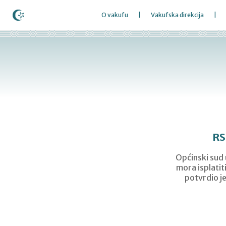
O vakufu
Vakufska direkcija
RS
Općinski sud 
mora isplatit
potvrdio j