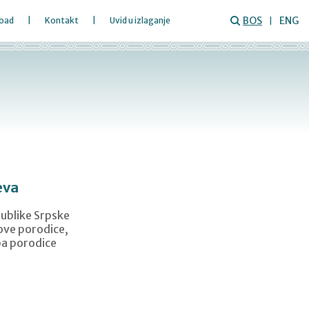
BOS
ENG
oad
Kontakt
Uvid u izlaganje
eva
publike Srpske
nove porodice,
pa porodice