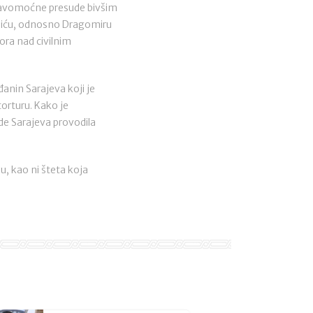
 pravomoćne presude bivšim
liću, odnosno Dragomiru
ora nad civilnim
anin Sarajeva koji je
orturu. Kako je
de Sarajeva provodila
, kao ni šteta koja