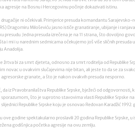
a agresije na Bosnu i Hercegovinu počinje dokazivati istinu.
 drugačije ni očekivali. Primjerice presuda komandantu Sarajevsko
RS) Dragomiru Miloševiću jasno ističe granatiranje, ubijanje i ranjav
ku presudu. Jedna presuda izrečena je na 11 strana, što dovoljno govo
šta i mi i u narednim sedmicama očekujemo još više sličnih presuda u
ju Anadolija.
žrtva bi za smrt djeteta, odnosno za smrt roditelja od Republike Srps
im novac u ovakvim slučajevima nije bitan, ali jeste to da se za svak
d agresorske granate, a što je nakon ovakvih presuda nesporno.
ić, da iz Pravobranilaštva Republike Srpske, bježeći od odgovornosti, 
 sporazumom, što je suprotno stavovima vlasti Republike Srpske n
su slijednici Republike Srpske koju je osnovao Redovan Karadžić 1992. 
su ove godine spektakularno proslavili 20 godina Republike Srpske, u i
ježena godišnjica početka agresije na ovu zemlju.