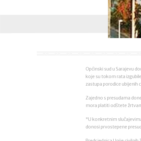
Općinski sud u Sarajevu don
koje su tokom rata izgubile
zastupa porodice ubijenih civ
Zajedno s presudama dones
mora platiti odštete žrtv
"U konkretnim slučajevima s
donosi prvostepene presud
Predsjednica Unije civilnih