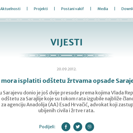
Aktuelnosti
Projekti
Postani vakif
Media
Downl
VIJESTI
20.09.2012.
 mora isplatiti odštetu žrtvama opsade Saraj
u Sarajevu donio je još dvije presude prema kojima Vlada Re
i odštetu za Sarajlije koje su tokom rata izgubile najbliže čla
e za agenciju Anadolija (AA) Esad Hrvačić, advokat koji zastu
ubijenih civila i žrtve rata.
Podijeli: