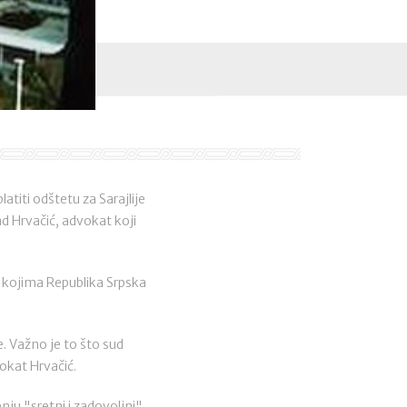
titi odštetu za Sarajlije
ad Hrvačić, advokat koji
 kojima Republika Srpska
. Važno je to što sud
okat Hrvačić.
nju "sretni i zadovoljni",