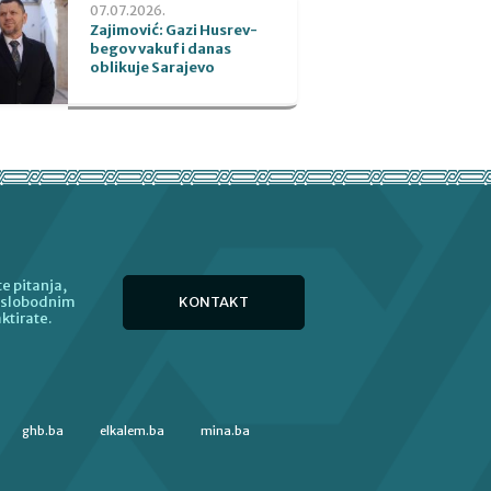
07.07.2026.
Zajimović: Gazi Husrev-
begov vakuf i danas
oblikuje Sarajevo
e pitanja,
KONTAKT
e slobodnim
ktirate.
ghb.ba
elkalem.ba
mina.ba