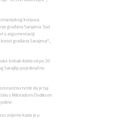
-romanijskog korpusa
anje građana Sarajeva. Sud
ri o argumentaciji.
 korist građana Sarajeva",
ke trebali dobiti od po 20
og Sarajliju pojedinačno
konstantno tvrde da je taj
a čelu s Miloradom Dodikom
godine.
sto vrijeme kada je u