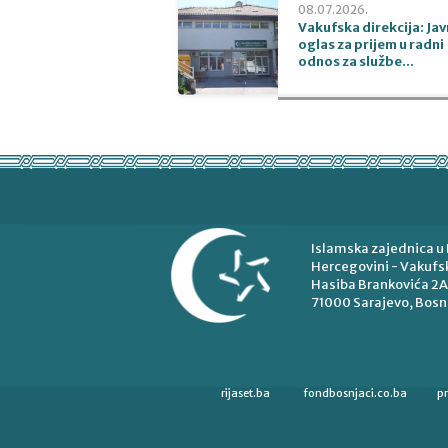
08.07.2026.
Vakufska direkcija: Jav
oglas za prijem u radni
odnos za službe...
Islamska zajednica u 
Hercegovini - Vakufsk
Hasiba Brankovića 2A
71000 Sarajevo, Bosn
rijaset.ba
fondbosnjaci.co.ba
p