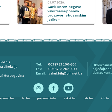
07.07.2026.
ni
Gazi Husrev-begove
vakufname ponovo
progovorile bosanskim
jezikom
Bosni i
00387 33 200-355
Tel:
Ukoliko imat
a direkcija
00387 33 206-037
Fax:
osjećajte s
da nas konta
vakuf.bih@bih.net.ba
Email:
a i Hercegovina
reporod.ba
bir.ba
preporod.info
zekat.ba
cdv.ba
iitb.ba