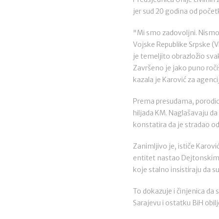
jer sud 20 godina od početk
"Mi smo zadovoljni. Nismo
Vojske Republike Srpske (V
je temeljito obrazložio sva
Završeno je jako puno roči
kazala je Karović za agenci
Prema presudama, porodice 
hiljada KM. Naglašavaju da 
konstatira da je stradao o
Zanimljivo je, ističe Karov
entitet nastao Dejtonskim
koje stalno insistiraju da 
To dokazuje i činjenica da 
Sarajevu i ostatku BiH obil