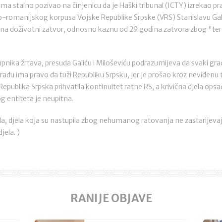
ma stalno pozivao na činjenicu da je Haški tribunal (ICTY) izrekao
romanijskog korpusa Vojske Republike Srpske (VRS) Stanislavu Ga
i na doživotni zatvor, odnosno kaznu od 29 godina zatvora zbog "ter
pnika žrtava, presuda Galiću i Miloševiću podrazumijeva da svaki građ
adu ima pravo da tuži Republiku Srpsku, jer je prošao kroz neviđenu t
blika Srpska prihvatila kontinuitet ratne RS, a krivična djela opsa
 entiteta je neupitna.
a, djela koja su nastupila zbog nehumanog ratovanja ne zastarijevaju
djela. )
RANIJE OBJAVE