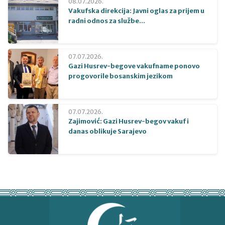
08.07.2026.
Vakufska direkcija: Javni oglas za prijem u
radni odnos za službe...
07.07.2026.
Gazi Husrev-begove vakufname ponovo
progovorile bosanskim jezikom
07.07.2026.
Zajimović: Gazi Husrev-begov vakuf i
danas oblikuje Sarajevo