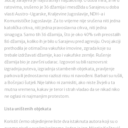
Slučaj Sarajeva je najstrašniji i najžalosniji. U doba mira, a ne u
ratovima, srušeno je 36 džamija i mesdžida u Sarajevu u doba
vlasti Austro-Ugarske, Kraljevine Jugoslavije, NDH-a i
Komunističke Jugoslavije. Za to vrijeme nije srušena niti jedna
katolička crkva, niti jedna pravoslavna crkva, niti jedna
sinagoga. Samo tih 36 džamija, što je oko 40% svih preostalih
86 džamija, koliko ih je bilo u Sarajevu pred agresiju. Ovoj akciji
prethodila je otimačina vakufske imovine, zgrada koje su
trebale izdržavati džamije, kao i vakufske zemlje. Rušenje
džamija bio je završni udarac. Izgovori su bili raznovrsni:
izgradnja puteva, izgradnja stambenih objekata, pravljenje
parkova ili jednostavno razlozi nisu ni navođeni. Barbari su rušili,
a Bošnjaci šutjeli. Nije lahko ni zamisliti, ako niste živjeli u ta
mutna vremena, kakav je teror i strah vladao da se nikad niko
ne oglasi ni najmanjim protestom.
Lista uništenih objekata
Koristit ćemo objedinjene liste dva istaknuta autora koji su o