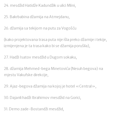
24. mesdžid Hatidže Kadundžik u ulici Mlini,
25. Bakrbabina džamija na Atmejdanu,
26. džamija sa tekijom na putu za Vogošću
(kako projektovana trasa puta nije išla preko džamije i tekije,
izmijenjena je ta trasa kako bi se džamija porušila),
27. Hadži Isatov mesdžid u Dugom sokaku,
28. džamija Mehmed-bega Minetovića (Nesuh begova) na
mjestu Vakufske direkcije,
29. Ajaz-begova džamija na kojoj je hotel «Central»,
30. Dajanli hadži Ibrahimov mesdžid na Gorici,
31. Demo zade-Bostandži mesdžid,