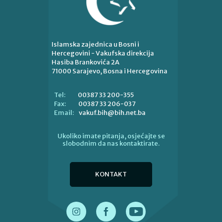
Islamska zajednica u Bosni i
Hercegovini - Vakufska direkcija
Hasiba Brankovića 2A
71000 Sarajevo, Bosna i Hercegovina
00387 33 200-355
Tel:
00387 33 206-037
Fax:
vakuf.bih@bih.net.ba
Email:
Ukoliko imate pitanja, osjećajte se
slobodnim da nas kontaktirate.
KONTAKT