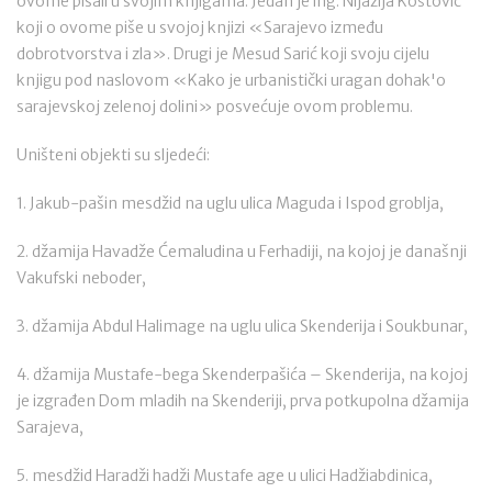
ovome pisali u svojim knjigama. Jedan je ing. Nijazija Koštović
koji o ovome piše u svojoj knjizi «Sarajevo između
dobrotvorstva i zla». Drugi je Mesud Sarić koji svoju cijelu
knjigu pod naslovom «Kako je urbanistički uragan dohak'o
sarajevskoj zelenoj dolini» posvećuje ovom problemu.
Uništeni objekti su sljedeći:
1. Jakub-pašin mesdžid na uglu ulica Maguda i Ispod groblja,
2. džamija Havadže Ćemaludina u Ferhadiji, na kojoj je današnji
Vakufski neboder,
3. džamija Abdul Halimage na uglu ulica Skenderija i Soukbunar,
4. džamija Mustafe-bega Skenderpašića – Skenderija, na kojoj
je izgrađen Dom mladih na Skenderiji, prva potkupolna džamija
Sarajeva,
5. mesdžid Haradži hadži Mustafe age u ulici Hadžiabdinica,