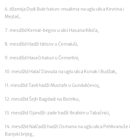
6. džamija Dudi Bule hatun-mualima na uglu ulica Kevrina i
Mejtaš,
7. mesdžid Kemal-begov u ulici Hasana Kikića,
8. mesdžid Hadži Idrisov u Ćemaluši,
9. mesdžid Haseći hatun u Čemerlini,
10. mesdžid Halač Davuda na uglu ulica Konak i Budžak,
11. mesdžid Tavil hadži Mustafe u Gundulićevoj,
12. mesdžid Šejh Bagdadi na Bistriku,
13. mesdžid Ojandži-zade hadži Ibrahim u Tabašnici,
14. mesdžid Nalčadži hadži Osmana na uglu ulica Pehlivanuše i
Banjski brijeg,