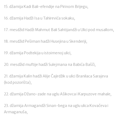
15. džamija Kadi Bali-efendije na Pirinom Brijegu,
16. džamija Hadži Isa u Tahirevića sokaku,
17. mesdžid Hadži Mahmut Bali Sahtijandži u Ulici pod musallom,
18. mesdžid Pešiman hadži Husejina u Skenderiji,
19. džamija Podtekija u istoimenoj ulici,
20. mesdžid muftije hadži Sulejmana na Babića Bašči,
21. džamija Kalin hadži Alije Čajirdžik u ulici Branilaca Sarajeva
(kod pozorišta),
22. džamija Džano-zade na uglu Ašikovca i Karpuzove mahale,
23. džamija Armagandži Sinan-bega na uglu ulica Kovačeva i
Armaganuša,