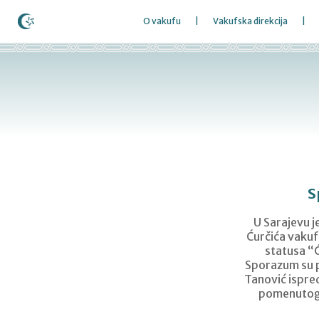
O vakufu
Vakufska direkcija
S
U Sarajevu 
Ćurčića vakuf
statusa “Ć
Sporazum su p
Tanović ispre
pomenutog v