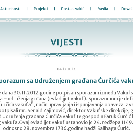
Aktuelnosti
Projekti
Postani vakif
Media
Downl
VIJESTI
04.12.2012.
porazum sa Udruženjem građana Ćurčića vak
je dana 30.11.2012.godine potpisan sporazum između Vakufske
a – udruženja grđana (evladijjet vakuf). Sporazumom je defi
určića vakufa”, način upravljanja i ispunjavanja obaveza iz
otpisali mr. Senaid Zajimović, direktor Vakufske direkcije, 
d Udruženja građana Ćurčića vakuf te gospodin Faruk Ćurčić 
akufa.Ovaj evladijjet vakuf ustanovio je 24. redžepa 1149
odnosno 28. novembra 1736.godine hadži Salihaga Ćurić.