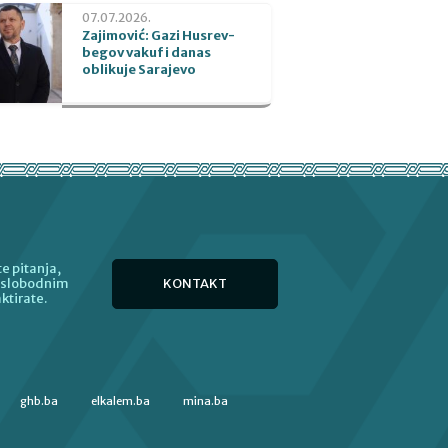
07.07.2026.
Zajimović: Gazi Husrev-
begov vakuf i danas
oblikuje Sarajevo
e pitanja,
KONTAKT
e slobodnim
ktirate.
ghb.ba
elkalem.ba
mina.ba