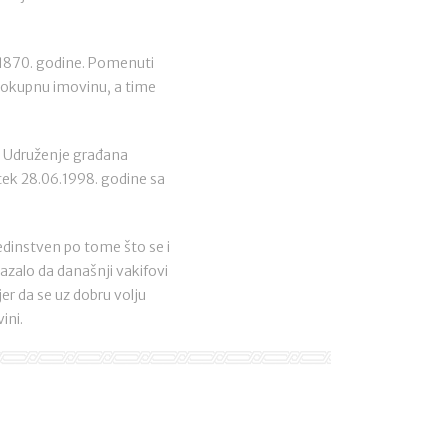
 1870. godine. Pomenuti
elokupnu imovinu, a time
li Udruženje građana
tek 28.06.1998. godine sa
edinstven po tome što se i
azalo da današnji vakifovi
er da se uz dobru volju
ini.