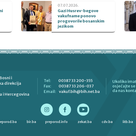
07.07.2026.
ni
Gazi Husrev-begove
vakufname ponovo
progovorile bosanskim
jezikom
Bosni i
00387 33 200-355
Tel:
Ukoliko imat
a direkcija
00387 33 206-037
Fax:
osjećajte s
da nas konta
vakuf.bih@bih.net.ba
Email:
a i Hercegovina
reporod.ba
bir.ba
preporod.info
zekat.ba
cdv.ba
iitb.ba