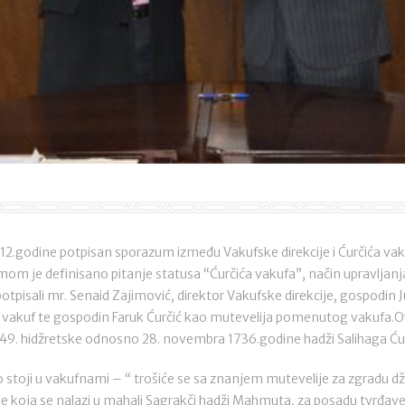
012.godine potpisan sporazum između Vakufske direkcije i Ćurčića va
mom je definisano pitanje statusa “Ćurčića vakufa”, način upravljanj
pisali mr. Senaid Zajimović, direktor Vakufske direkcije, gospodin J
 vakuf te gospodin Faruk Ćurčić kao mutevelija pomenutog vakufa.Ova
149. hidžretske odnosno 28. novembra 1736.godine hadži Salihaga Ćur
o stoji u vakufnami – “ trošiće se sa znanjem mutevelije za zgradu 
je koja se nalazi u mahali Sagrakči hadži Mahmuta, za posadu tvrđave