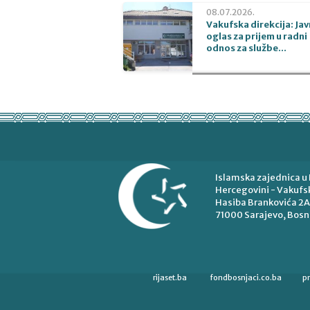
08.07.2026.
Vakufska direkcija: Jav
oglas za prijem u radni
odnos za službe...
Islamska zajednica u 
Hercegovini - Vakufsk
Hasiba Brankovića 2A
71000 Sarajevo, Bosn
rijaset.ba
fondbosnjaci.co.ba
p