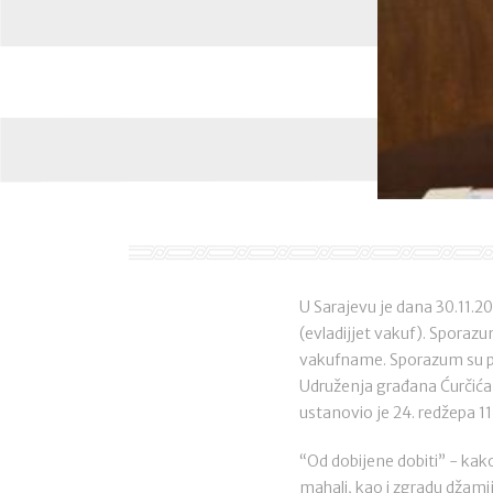
U Sarajevu je dana 30.11.2
(evladijjet vakuf). Sporazu
vakufname. Sporazum su pot
Udruženja građana Ćurčića
ustanovio je 24. redžepa 1
“Od dobijene dobiti” - kak
mahali, kao i zgradu džami