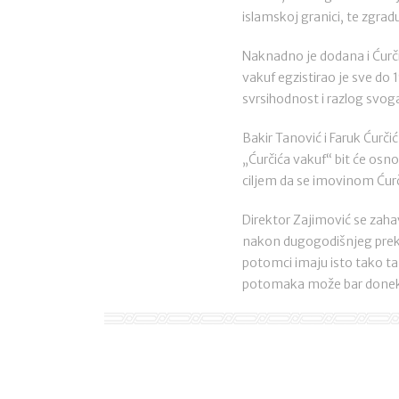
islamskoj granici, te zgradu
Naknadno je dodana i Ćurč
vakuf egzistirao je sve do
svrsihodnost i razlog svog
Bakir Tanović i Faruk Ćurč
„Ćurčića vakuf“ bit će osn
ciljem da se imovinom Ćur
Direktor Zajimović se zaha
nakon dugogodišnjeg prekid
potomci imaju isto tako tan
potomaka može bar donekle