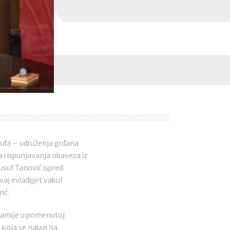
kufa – udruženja grđana
a i ispunjavanja obaveza iz
usuf Tanović ispred
j evladijjet vakuf
ić.
džamije u pomenutoj
 koja se nalazi na