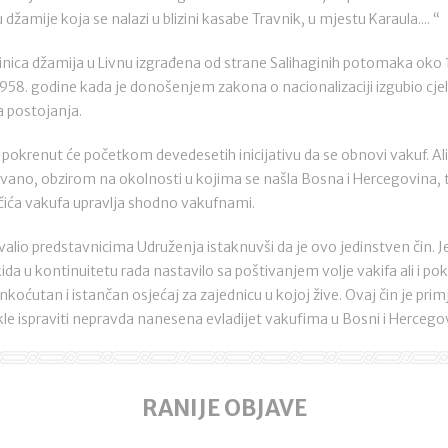
 džamije koja se nalazi u blizini kasabe Travnik, u mjestu Karaula.... “
inica džamija u Livnu izgrađena od strane Salihaginih potomaka oko
 1958. godine kada je donošenjem zakona o nacionalizaciji izgubio cj
a postojanja.
ić pokrenut će početkom devedesetih inicijativu da se obnovi vakuf. A
ovano, obzirom na okolnosti u kojima se našla Bosna i Hercegovina, 
čića vakufa upravlja shodno vakufnami.
valio predstavnicima Udruženja istaknuvši da je ovo jedinstven čin. J
a u kontinuitetu rada nastavilo sa poštivanjem volje vakifa ali i pok
koćutan i istančan osjećaj za zajednicu u kojoj žive. Ovaj čin je primj
 ispraviti nepravda nanesena evladijet vakufima u Bosni i Hercegov
RANIJE OBJAVE