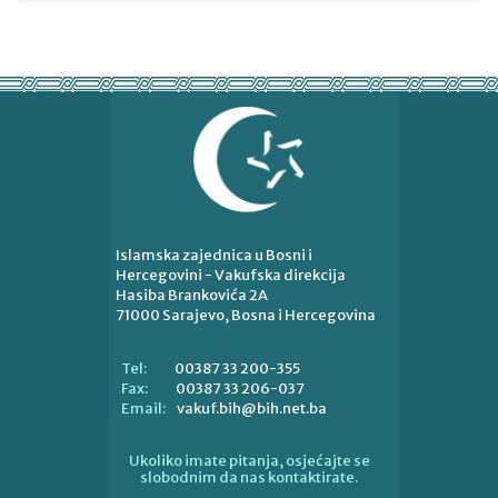
Islamska zajednica u Bosni i
Hercegovini - Vakufska direkcija
Hasiba Brankovića 2A
71000 Sarajevo, Bosna i Hercegovina
00387 33 200-355
Tel:
00387 33 206-037
Fax:
vakuf.bih@bih.net.ba
Email:
Ukoliko imate pitanja, osjećajte se
slobodnim da nas kontaktirate.