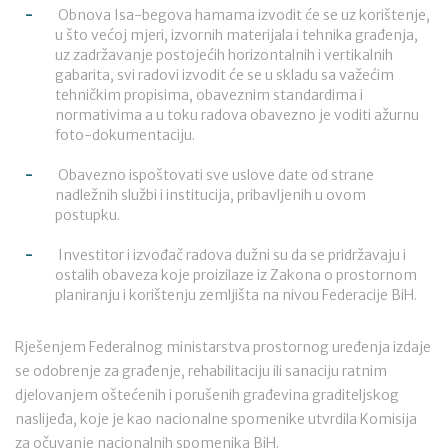
Obnova Isa-begova hamama izvodit će se uz korištenje,
u što većoj mjeri, izvornih materijala i tehnika građenja,
uz zadržavanje postojećih horizontalnih i vertikalnih
gabarita, svi radovi izvodit će se u skladu sa važećim
tehničkim propisima, obaveznim standardima i
normativima a u toku radova obavezno je voditi ažurnu
foto-dokumentaciju.
Obavezno ispoštovati sve uslove date od strane
nadležnih službi i institucija, pribavljenih u ovom
postupku.
Investitor i izvođač radova dužni su da se pridržavaju i
ostalih obaveza koje proizilaze iz Zakona o prostornom
planiranju i korištenju zemljišta na nivou Federacije BiH.
Rješenjem Federalnog ministarstva prostornog uređenja izdaje
se odobrenje za građenje, rehabilitaciju ili sanaciju ratnim
djelovanjem oštećenih i porušenih građevina graditeljskog
naslijeđa, koje je kao nacionalne spomenike utvrdila Komisija
za očuvanje nacionalnih spomenika BiH.