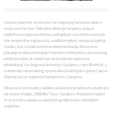
Uvodne pripreme za obnovu Isa-begovog hamama ulaze u
svoju završnu fazu. Vakufska direkcija Sarajevo, koja je
nadležna za njegovu obnovu, prikupila je u proteklom periodu
sve neophodne saglasnosti, uradila projekat, reviziju projekta,
statiku, kao i ostalu potrebnu dokumentaciju. Na osnovu
prikupljene dokumentacije Federalno ministarstvo prostornog
uređenja izdalo je odobrenje za izvođenje radova na
rehabilitaciji Isa-begova hamama u Sarajevu, u ulici Bistrik br. 1,
u obuhvatu nacionalnog spomenika Graditeljska cjelina Careve
džamije sa Isa-begovim hamamom u Sarajevu.
Obnova će se izvoditi u skladu sa Glavnim projektom, izrađenim
od strane Studija „URBING“ d.o.o. Sarajevo. Predmetni radovi
će se izvršiti u skladu sa sljedećim građevinsko-tehničkim
uvjetima: