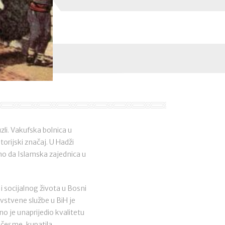
zli. Vakufska bolnica u
torijski značaj. U Hadži
isno da Islamska zajednica u
 socijalnog života u Bosni
avstvene službe u BiH je
o je unaprijedio kvalitetu
 česme, kupatila,