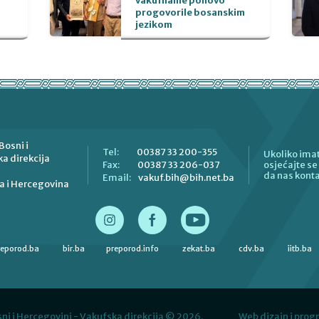
vakufname ponovo
progovorile bosanskim
jezikom
Bosni i
00387 33 200-355
Tel:
Ukoliko imat
a direkcija
00387 33 206-037
Fax:
osjećajte s
da nas konta
vakuf.bih@bih.net.ba
Email:
a i Hercegovina
reporod.ba
bir.ba
preporod.info
zekat.ba
cdv.ba
iitb.ba
ni i Hercegovini - Vakufska direkcija © 2026.
Web dizajn i prog