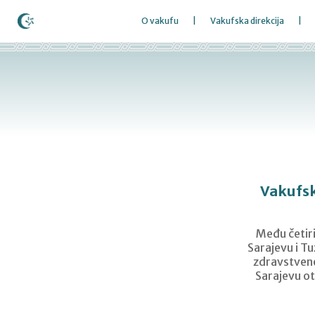
O vakufu
Vakufska direkcija
Vakufsk
Među četiri
Sarajevu i Tu
zdravstvene 
Sarajevu otv