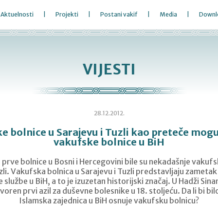
Aktuelnosti
Projekti
Postani vakif
Media
Downl
VIJESTI
28.12.2012.
e bolnice u Sarajevu i Tuzli kao preteče mog
vakufske bolnice u BiH
 prve bolnice u Bosni i Hercegovini bile su nekadašnje vakufs
zli. Vakufska bolnica u Sarajevu i Tuzli predstavljaju zameta
službe u BiH, a to je izuzetan historijski značaj. U Hadži Sinan
oren prvi azil za duševne bolesnike u 18. stoljeću. Da li bi bi
Islamska zajednica u BiH osnuje vakufsku bolnicu?