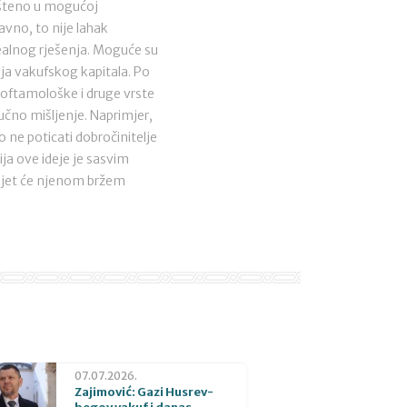
rišteno u mogućoj
avno, to nije lahak
realnog rješenja. Moguće su
ja vakufskog kapitala. Po
 oftamološke i druge vrste
učno mišljenje. Naprimjer,
 ne poticati dobročinitelje
ja ove ideje je sasvim
nijet će njenom bržem
07.07.2026.
Zajimović: Gazi Husrev-