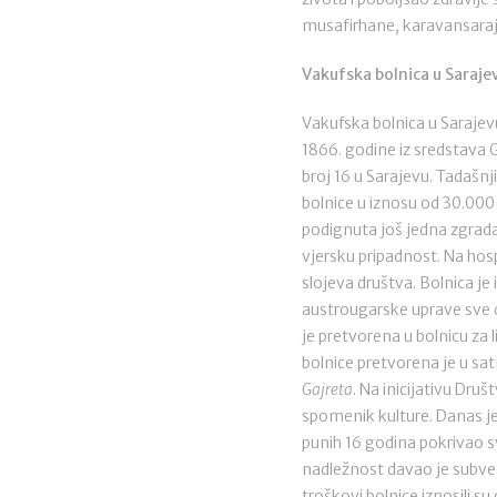
musafirhane, karavansaraji, 
Vakufska bolnica u Saraje
Vakufska bolnica u Sarajevu
1866. godine iz sredstava 
broj 16 u Sarajevu. Tadašn
bolnice u iznosu od 30.000 
podignuta još jedna zgrada i
vjersku pripadnost. Na hosp
slojeva društva. Bolnica je
austrougarske uprave sve d
je pretvorena u bolnicu za 
bolnice pretvorena je u sa
Gajreta
. Na inicijativu Dru
spomenik kulture. Danas je
punih 16 godina pokrivao s
nadležnost davao je subven
troškovi bolnice iznosili 