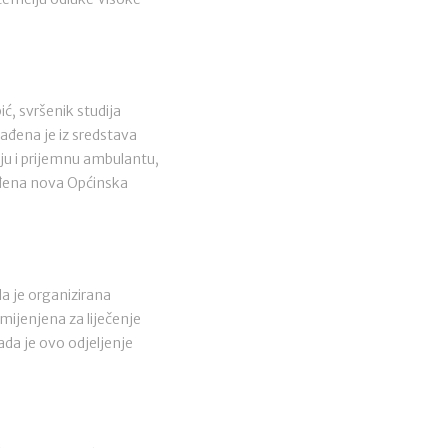
ć, svršenik studija
rađena je iz sredstava
iju i prijemnu ambulantu,
građena nova Općinska
la je organizirana
amijenjena za liječenje
kada je ovo odjeljenje