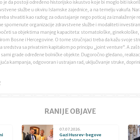
ivo je da postoji određeno historijsko iskustvo koje bi moglo biti isko
avstvene službe u okviru Islamske zajednice, a na temelju vakufa. Nar
treba shvatiti kao razlog za odustajanje nego poticaj za iznalaženje 
me spomenute organizacije zdravstvene službe i modaliteti investiran
 početi sa objektima manjeg kapaciteta: stomatološke, ginekološke,
 širom Bosne i Hercegovine. O tome stručnjaci treba da kažu svoje str
 sredstva sa privatnim kapitalom po principu „joint venture“. A zašto
fa sami grade određene bolničke objekte. Dugoročno gledano, realizaci
uća kampanja, odgovoran i ustrajan rad, uključivanje struke, dopri
ć
RANIJE OBJAVE
07.07.2026.
ni
Gazi Husrev-begove