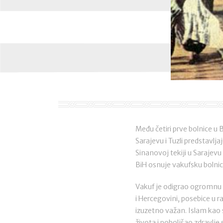
Među četiri prve bolnice u 
Sarajevu i Tuzli predstavlj
Sinanovoj tekiji u Sarajevu 
BiH osnuje vakufsku bolni
Vakuf je odigrao ogromnu 
i Hercegovini, posebice u r
izuzetno važan. Islam kao 
života i poboljšao zdravlj