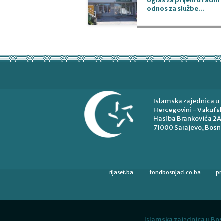
oglas za prijem u radni
odnos za službe...
Islamska zajednica u 
Hercegovini - Vakufsk
Hasiba Brankovića 2A
71000 Sarajevo, Bosn
rijaset.ba
fondbosnjaci.co.ba
p
Islamska zajednica u Bos