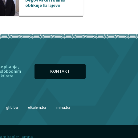
begov vakuf i danas
oblikuje Sarajevo
e pitanja,
KONTAKT
e slobodnim
ktirate.
ghb.ba
elkalem.ba
mina.ba
ramiranje:
Lampa