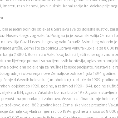
imareti, razni hanovi, javni nužnici, kanalizacija itd. daleko prije neg
vu
 bila je jedini bolnički objekat u Sarajevu sve do dolaska austrougar
Gazi Husrev-begovog vakufa. Podigao ju je bosanski valija Osman Topa
ji mutevelija Gazi Husrev-begovog vakufa hadži Asim-beg odobrio je 
hiljada groša. Zemljište za bolnicu Uprava vakufa kupila je za 8.000 hi
 banja (1880.). Bolesnici u Vakufskoj bolnici liječili su se uglavnom b
italno liječenje primani su pacijenti svih konfesija, uglavnom porijek
 imala odvojena odjeljenja za muške i ženske pacijente. Nastavila je ra
o izgradnje i otvorenja nove Zemaljske bolnice 1. jula 1894. godine.
liječenje duševnih bolesnika (umobolnicu) i radit će do 1909. godine.
tmbeni objekat do 1920. godine, a zatim od 1920-1941. godine služit 
štva ljekara BiH, zgrada Vakufske bolnice biti će 1970. godine stavljen
 prepuštena propadanju i zaboravu. Vezano za finansiranje bolnice,
ve troškove, a od 1882. godine kada Zemaljska vlada preuzima Vakuf
cije Zamaljskoj vladi za njen rad do 1894. godine u iznosu od 8.000 
su oko 42.000 groša, a snosio ih je sam Gazi Husrev-begov vakuf, a na