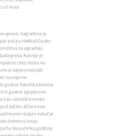
o u Evropi.
ske uprave. Sagrađena je
l-paša u Halilbašića ulici
sredstva za izgradnju
ljada groša. Kasnije je
esplatno i bez obzira na
lom iz najsiromašnijih
d i za vrijeme
 Te godine Vakufska bolnica
 od te godine zgrada ove
će kao učenički konvikt
a pod zaštitu države kao
 Gazi Husrev-begov vakuf je
sku bolnicu u svoju
gorša. Na početku godišnji
 temelju odluke Visoke