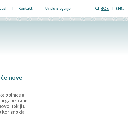
BOS
ENG
oad
Kontakt
Uvid u izlaganje
uće nove
ke bolnice u
k organizirane
ovoj tekiji u
lo korisno da