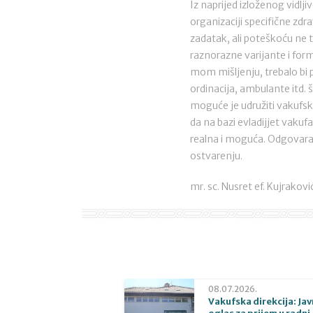
Iz naprijed izloženog vidlj
organizaciji specifične zdr
zadatak, ali poteškoću ne 
raznorazne varijante i for
mom mišljenju, trebalo bi
ordinacija, ambulante itd.
moguće je udružiti vakufska
da na bazi evladijjet vaku
realna i moguća. Odgovaraj
ostvarenju.
mr. sc. Nusret ef. Kujrakovi
08.07.2026.
Vakufska direkcija: Jav