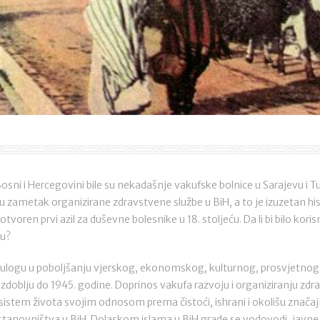
Bosni i Hercegovini bile su nekadašnje vakufske bolnice u Sarajevu i Tu
aju zametak organizirane zdravstvene službe u BiH, a to je izuzetan his
otvoren prvi azil za duševne bolesnike u 18. stoljeću. Da li bi bilo kor
cu?
ulogu u poboljšanju vjerskog, ekonomskog, kulturnog, prosvjetnog i
azdoblju do 1945. godine. Doprinos vakufa razvoju i organiziranju zdr
sistem života svojim odnosom prema čistoći, ishrani i okolišu značajn
e stanovništva u BiH. Dolaskom islama u BiH grade se vodovodi, javne