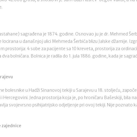
e.
Hastahane) sagrađena je 1874. godine. Osnovao ju je dr. Mehmed Šerbi
je locirana u današnjoj ulici Mehmeda Šerbića blizu Jalske džamije. Izg
m prostorija: 4 sobe za pacijente sa 10 kreveta, prostorija za ordinac
a dva bolničara. Bolnica je radila do 1. jula 1886. godine, kada je sa
arajevu
 bolesnike u Hadži Sinanovoj tekiji u Sarajevu u 18. stoljeću, započe
i Hercegovini. Jedna prostorija koja je, po hroničaru Bašeskiji, bila n
lja svojevrsno psihijatrijsko odjeljenje pri ovoj tekiji. Nije poznato 
 zajednice