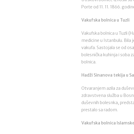
Porte od 11. 11. 1866. godin
Vakufska bolnica u Tuzli
Vakufska bolnica u Tuzli (
medicine u Istanbulu. Bila 
vakufa. Sastojala se od osa
bolesnička kuhinja i soba z
bolnica.
Hadži Sinanova tekija u S
Otvaranjem azila za duševne
zdravstvena služba u Bosni 
duševnih bolesnka, predstav
prestalo sa radom.
Vakufska bolnica Islamske