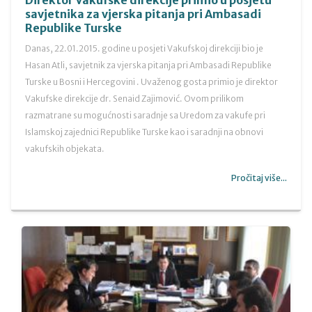
Direktor Vakufske direkcije primio u posjetu
savjetnika za vjerska pitanja pri Ambasadi
Republike Turske
Danas, 22.01.2015. godine u posjeti Vakufskoj direkciji bio je
Hasan Atli, savjetnik za vjerska pitanja pri Ambasadi Republike
Turske u Bosni i Hercegovini . Uvaženog gosta primio je direktor
Vakufske direkcije dr. Senaid Zajimović. Ovom prilikom
razmatrane su mogućnosti saradnje sa Uredom za vakufe pri
Islamskoj zajednici Republike Turske kao i saradnji na obnovi
vakufskih objekata.
Pročitaj više...