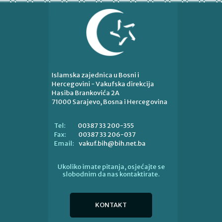
Islamska zajednica u Bosni i
Hercegovini - Vakufska direkcija
Hasiba Brankovića 2A
71000 Sarajevo, Bosna i Hercegovina
00387 33 200-355
Tel:
00387 33 206-037
Fax:
vakuf.bih@bih.net.ba
Email:
Ukoliko imate pitanja, osjećajte se
slobodnim da nas kontaktirate.
KONTAKT