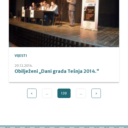
VIJESTI
29.12.2014.
Obilježeni „Dani grada Tešnja 2014.“
‹
...
139
...
›