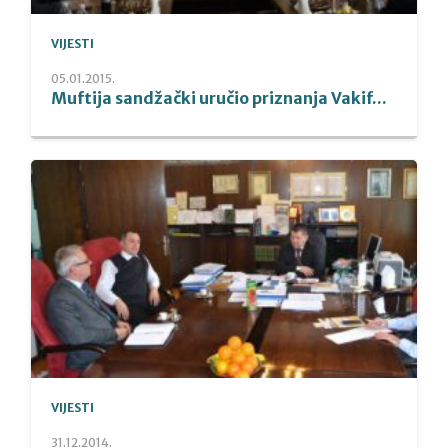
VIJESTI
05.01.2015.
Muftija sandžački uručio priznanja Vakif...
VIJESTI
31.12.2014.