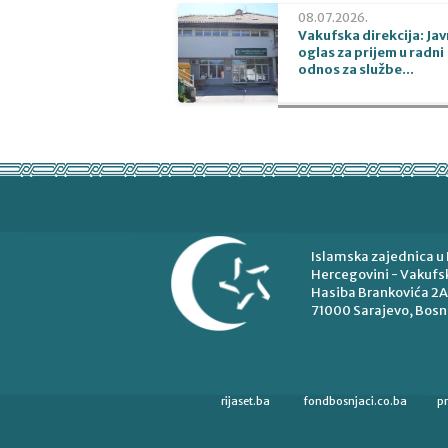
08.07.2026.
Vakufska direkcija: Jav
oglas za prijem u radni
odnos za službe...
Islamska zajednica u 
Hercegovini - Vakufsk
Hasiba Brankovića 2A
71000 Sarajevo, Bosn
rijaset.ba
fondbosnjaci.co.ba
p