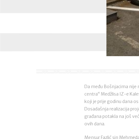
Da među Bošnjacima nije ne
centra“ Medžlisa IZ-e Kale
koji je prije godinu dana 
Dosadašnja realizacija pro
građana potakla na još već
ovih dana.
Mensur Fazlić sin Mehmeda 