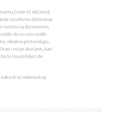
mamu Enver ef. Alića koji
anje i pozitivno djelovanje
tkom susretu sa donatorom
uvidio da on ovo vozilo
mu, nikakvu protuuslugu,
i kao i svoje ukućane, kao
, hoću mu poželjeti da
 kako bi se nekima koji