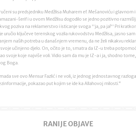
uručeni su predsjedniku Medžlisa Muharem ef. Mešanoviću i glavnom i
ramazani-šerif i u ovom Medžlisu dogodilo se jedno pozitivno razmišlj
kvog poziva na reklamerstvo i isticanje svoga ''ja, pa ja!'' Pri kra
 uručio ključeve terenskog vozila rukovodstvu Medžlisa, jasno sam 
anjem naših potreba u današnjem vremenu, da ne želi nikakvu rekla
svoje učinjeno djelo. On, očito je to, smatra da IZ-u treba potpomoć
, kao svoje koje najviše voli. Vidio sam da mu je IZ-a i ja, shodno tome
agog Boga.
ada sve ovo Mensur Fazlić i ne voli, iz jednog jednostavnog razloga
dezinformacije, pokazao put kojim se ide ka Allahovoj milosti.“
RANIJE OBJAVE