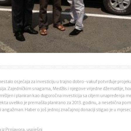
stalo osjećaja za investiciju u trajno dobro-vakuf potvrđuje proje
sija. Zajedničkim snagama, Medžlis i njegove vrijedne džematlije, h
osmišljen i planiran kao dugoročna investicija sa ciljem unapređenja 
jekta uveliko je premašila planirano za 2013. godinu, a nesebična po
i angažman. Haber o još jednoj značajnoj donaciji stigao je u mjesec
iz Prnjavora, uspješni