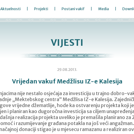
Aktuelnosti
Projekti
Postani vakif
Media
Downl
VIJESTI
29.08.2013.
Vrijedan vakuf Medžlisu IZ-e Kalesija
acima nije nestalo osjećaja za investiciju u trajno dobro-v
radnje „Mektebskog centra“ Medžlisa IZ-e Kalesija. Zajedni
egove vrijedne džematlije, hode ka ostvarenju projekta koji je
jen i planiran kao dugoročna investicija sa ciljem unapređen
ašnja realizacija projekta uveliko je premašila planirano za 
omoć i razumijevanje građana potakla na još veći angažman.
načajnoj donaciji stigao je u mjesecu ramazanu a realiziran o