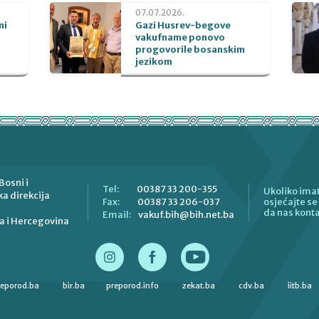
07.07.2026.
ni
Gazi Husrev-begove
vakufname ponovo
progovorile bosanskim
jezikom
Bosni i
00387 33 200-355
Tel:
Ukoliko imat
a direkcija
00387 33 206-037
Fax:
osjećajte s
da nas konta
vakuf.bih@bih.net.ba
Email:
a i Hercegovina
reporod.ba
bir.ba
preporod.info
zekat.ba
cdv.ba
iitb.ba