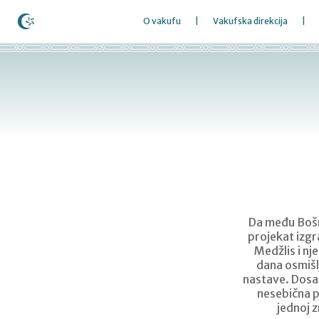
O vakufu
Vakufska direkcija
Da među Bošnj
projekat izg
Medžlis i nj
dana osmišl
nastave. Dosad
nesebična p
jednoj z