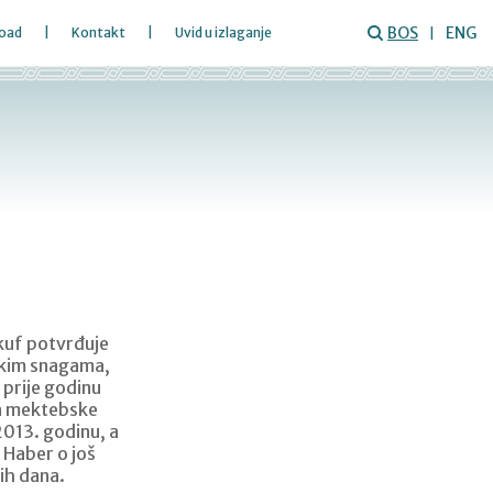
BOS
ENG
oad
Kontakt
Uvid u izlaganje
akuf potvrđuje
čkim snagama,
 prije godinu
ja mektebske
2013. godinu, a
 Haber o još
vih dana.