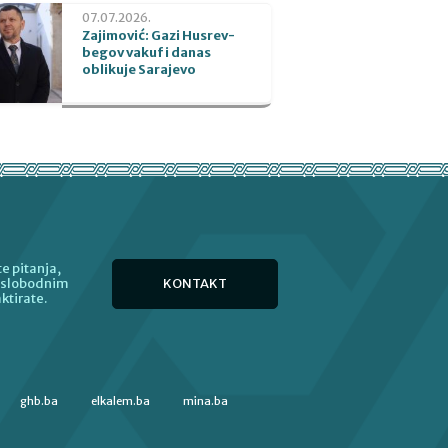
07.07.2026.
Zajimović: Gazi Husrev-
begov vakuf i danas
oblikuje Sarajevo
e pitanja,
KONTAKT
e slobodnim
ktirate.
ghb.ba
elkalem.ba
mina.ba