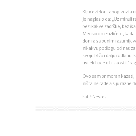
Ključevi doniranog vozila 
je naglasio da: „Uz minuli 
bez ikakve zadrške, bez ika
Mensurom Fazlićem, kada je
donira sa punim razumijev
nikakvu podlogu od nas za 
svoju bližu i dalju rodbinu
uvijek bude u bliskosti Dr
Ovo sam primoran kazati, m
ništa ne rade a siju razne 
Fatić Nevres