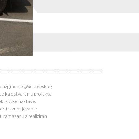
kat izgradnje „Mektebskog
ode ka ostvarenju projekta
mektebske nastave.
moć i razumijevanje
u ramazanu a realiziran