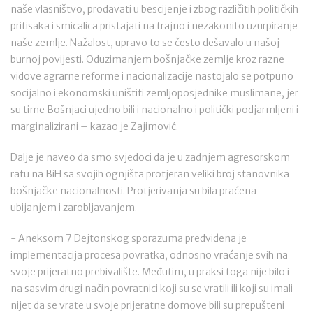
naše vlasništvo, prodavati u bescijenje i zbog različitih političkih
pritisaka i smicalica pristajati na trajno i nezakonito uzurpiranje
naše zemlje. Nažalost, upravo to se često dešavalo u našoj
burnoj povijesti. Oduzimanjem bošnjačke zemlje kroz razne
vidove agrarne reforme i nacionalizacije nastojalo se potpuno
socijalno i ekonomski uništiti zemljoposjednike muslimane, jer
su time Bošnjaci ujedno bili i nacionalno i politički podjarmljeni i
marginalizirani – kazao je Zajimović.
Dalje je naveo da smo svjedoci da je u zadnjem agresorskom
ratu na BiH sa svojih ognjišta protjeran veliki broj stanovnika
bošnjačke nacionalnosti. Protjerivanja su bila praćena
ubijanjem i zarobljavanjem.
- Aneksom 7 Dejtonskog sporazuma predviđena je
implementacija procesa povratka, odnosno vraćanje svih na
svoje prijeratno prebivalište. Međutim, u praksi toga nije bilo i
na sasvim drugi način povratnici koji su se vratili ili koji su imali
nijet da se vrate u svoje prijeratne domove bili su prepušteni