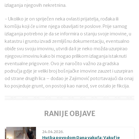
izlaganja njegovih nekretnina.
- Ukoliko je on spriječen neka ovlasti prijatelja, rođaka ili
komšiju koji će u ime njega obavljati te poslove. Prije samog
izlaganja potrebno je da se informira o stanju svoje imovine, u
katastru i gruntu izvadi zemljišnu dokumentaciju, eventualno
obiđe svu svoju imovinu, utvrdi da li je neko možda uzurpirao
njegovu imovinu kako bi mogao prilikom izlaganja istaknuti
eventualne prigovore. Ovo je naročito važno za gradska
područja gdje je veliki broj bošnjačke imovine zauzet i uzurpiran
od strane drugih lica – dodao je Zajimović potcrtavajući da onaj
ko posjeduje grunt, on postoji kao narod, sve ostalo je fikcija.
RANIJE OBJAVE
24.04.2026.
Hutba povodom Dana vakufa: Vakuf je