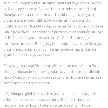
sami sebi. Prepušteni su da tamo sami sebi osiguravaju uvjete
za život i egzistenciju. Svjedoci smo također da se veći broj
Bošnjaka iz straha, ekonomskih ili nekih drugih razloga, nije
vratio niti se može vratiti u svoje prijeratno prebivalište.
Entitetske vlasti Republike Srpske su na razne načine pokušavali
i dalje pokušavaju da stvore sve preduslove da područja sa kojih
su Bošnjaci protjerani ostanu etnički čista. U tome ih je
sprečavala imovina Bošnjaka, jer bez obzira da li su se Bošnjaci
vratili ili ne, vlasnici su imovine u tim područjima, tj. vlasnici
grunta – pojasnio je Zajimović.
Zbog toga su vlasti RS-a pristupile drugom metodu etničkog
čišćenja, dodao je Zajimović, pojašnjavajući da je u posljednjih
nekoliko godina vlast usvojila set zakonskih propisa kojima se
tretira imovina u tom entitetu.
- Cjelokupno gledajući i analizirajući tok implementacije tih
zakona može se konstatovati da su Bošnjaci u krajnje
nepovoljnom položaju kada je u pitanju zaštita njihove