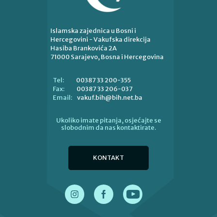
Islamska zajednica u Bosni i
Hercegovini - Vakufska direkcija
Hasiba Brankovića 2A
71000 Sarajevo, Bosna i Hercegovina
00387 33 200-355
Tel:
00387 33 206-037
Fax:
vakuf.bih@bih.net.ba
Email:
Ukoliko imate pitanja, osjećajte se
slobodnim da nas kontaktirate.
KONTAKT