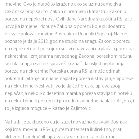
imovine. Ovo je naročito izraženo ako se uzmu samo dva
zakonska propisa i to: Zakon o premjeru i katastru i Zakon o
porezu na nepokretnost. Ovih dana Narodna skupština RS-a je
usvojila izmjene i dopune Zakona o porezu koje su dodatno
otežale položaj imovine Bošnjaka u Republici Srpskoj. Naime,
poznato je da je 2012. godine stupio na snagu Zakon o porezu
na nepokretnost po kojem su svi obavezani da plaćaju porez na
nekretnine. Izmjenama navedenog Zakona, poreskom računu
se dala snaga izvršne isprave što znači da usljed neplaćanja
poreza na nekretnine Poreska uprava RS-a može odmah
pokrenuti pitanje prinudne naplate poreza ili stavljanje hipoteke
na nekretnine. Neshvatljivo je da će Poreska uprava zbog
neplaćanja nekoliko desetina maraka poreza stavljati hipoteku
na nekretninu ili pokrenuti proceduru prinudne naplate. Ali, eto, i
to je izgleda moguće – kazao je Zajimović.
Na hutbi je zaključeno da je izuzetno važno da svaki Bošnjak
koji ima imovinu u RS-u, putem interneta ili direktno, prati
aktivnosti područnih uprava i da se informira o datumu