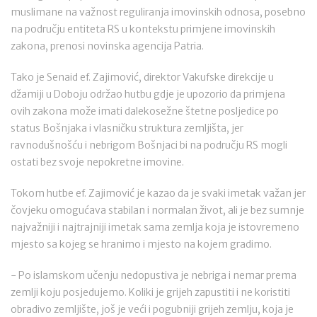
muslimane na važnost reguliranja imovinskih odnosa, posebno
na području entiteta RS u kontekstu primjene imovinskih
zakona, prenosi novinska agencija Patria.
Tako je Senaid ef. Zajimović, direktor Vakufske direkcije u
džamiji u Doboju održao hutbu gdje je upozorio da primjena
ovih zakona može imati dalekosežne štetne posljedice po
status Bošnjaka i vlasničku struktura zemljišta, jer
ravnodušnošću i nebrigom Bošnjaci bi na području RS mogli
ostati bez svoje nepokretne imovine.
Tokom hutbe ef. Zajimović je kazao da je svaki imetak važan jer
čovjeku omogućava stabilan i normalan život, ali je bez sumnje
najvažniji i najtrajniji imetak sama zemlja koja je istovremeno
mjesto sa kojeg se hranimo i mjesto na kojem gradimo.
- Po islamskom učenju nedopustiva je nebriga i nemar prema
zemlji koju posjedujemo. Koliki je grijeh zapustiti i ne koristiti
obradivo zemljište, još je veći i pogubniji grijeh zemlju, koja je