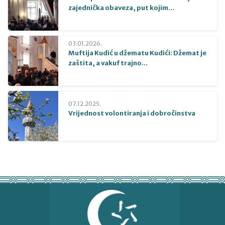
zajednička obaveza, put kojim...
03.01.2026.
Muftija Kudić u džematu Kudići: Džemat je
zaštita, a vakuf trajno...
07.12.2025.
Vrijednost volontiranja i dobročinstva