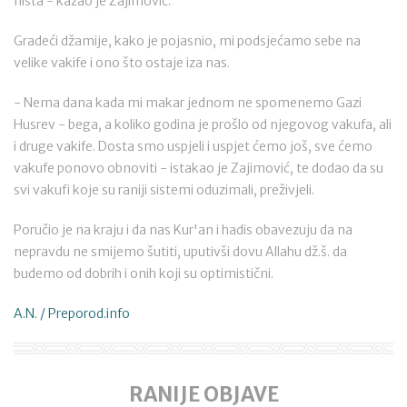
ništa - kazao je Zajimović.
Gradeći džamije, kako je pojasnio, mi podsjećamo sebe na
velike vakife i ono što ostaje iza nas.
- Nema dana kada mi makar jednom ne spomenemo Gazi
Husrev - bega, a koliko godina je prošlo od njegovog vakufa, ali
i druge vakife. Dosta smo uspjeli i uspjet ćemo još, sve ćemo
vakufe ponovo obnoviti - istakao je Zajimović, te dodao da su
svi vakufi koje su raniji sistemi oduzimali, preživjeli.
Poručio je na kraju i da nas Kur'an i hadis obavezuju da na
nepravdu ne smijemo šutiti, uputivši dovu Allahu dž.š. da
budemo od dobrih i onih koji su optimistični.
A.N. / Preporod.info
RANIJE OBJAVE