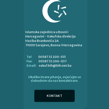
Islamska zajednica u Bosni i
Hercegovini - Vakufska direkcija
Hasiba Brankovića 2A
71000 Sarajevo, Bosna i Hercegovina
00387 33 200-355
Tel:
00387 33 206-037
Fax:
vakuf.bih@bih.net.ba
Email:
Ukoliko imate pitanja, osjećajte se
slobodnim da nas kontaktirate.
KONTAKT