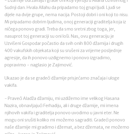
- Džamije održavaju i grade oni koji vjeruju u Allaha Uzvišenog i
Sudnji dan. Hvala Allahu da pripadamo toj grupi ljudi. Ljudi se
dijele na dvije grupe, nema nacija. Postoji dobri i oni koji to nisu.
Mi pripadamo dobrim ljudima, onoj generaciji graditelja koja iz
ničega ponovo gradi. Treba da smo sretni zbog toga, jer,
nasuprot toj generaciji su oni loši. Nas, ovu generaciju je
Uzvišeni Gospodar počastio da svih onih 800 džamija i drugih
400 vakufskih objekata koji su srušeni za vrijeme posljednje
agresije, da ih ponovo uzdignemo i ponovo izgradimo,
popravimo - naglasio je Zajimović.
Ukazao je da se gradeći džamije prisjećamo značaja i uloge
vakifa.
- Praveći Aladža džamiju, mi uzdižemo ime velikog Hasana
Nazira, obnavljajući Ferhadiju, ali i druge džamije, mi imena
njihovih vakifa i graditelja ponovo uvodimo u javni eter. Ne
mogu oni srušiti koliko mi možemo sagraditi. Gradeći ponovo
naše džamije mi gradimo i džemat, a bez džemata, ne možemo