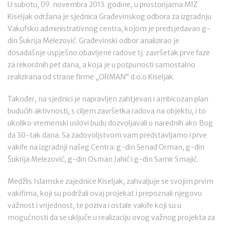
U subotu, 09. novembra 2013. godine, u prostorijama MIZ
Kiseljak održana je sjednica Građevinskog odbora za izgradnju
Vakufsko administrativnog centra, kojom je predsjedavao g-
din Šukrija Melezović. Građevinski odbor analizirao je
dosadašnje uspješno obavljene radove tj. završetak prve faze
za rekordnih pet dana, a koja je u potpunosti samostalno
realizirana od strane firme „ORMAN“ d.o.o Kiseljak.
Također, na sjednici je napravljen zahtjevan i ambicozan plan
budućih aktivnosti, s ciljem završetka radova na objektu, i to
ukoliko vremenski uslovi budu dozvoljavali u narednih ako Bog
da 30-tak dana. Sa zadovoljstvom vam predstavljamo i prve
vakife na izgradnji našeg Centra: g-din Senad Orman, g-din
Šukrija Melezović, g-din Osman Jahić i g-din Samir Smajić.
Medžlis Islamske zajednice Kiseljak, zahvaljuje se svojim prvim
vakifima, koji su podržali ovaj projekat i prepoznali njegovu
važnost i vrijednost, te poziva i ostale vakife koji su u
mogućnosti da se uključe u realizaciju ovog važnog projekta za