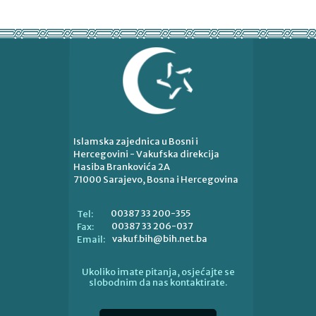
Islamska zajednica u Bosni i
Hercegovini - Vakufska direkcija
Hasiba Brankovića 2A
71000 Sarajevo, Bosna i Hercegovina
00387 33 200-355
Tel:
00387 33 206-037
Fax:
vakuf.bih@bih.net.ba
Email:
Ukoliko imate pitanja, osjećajte se
slobodnim da nas kontaktirate.