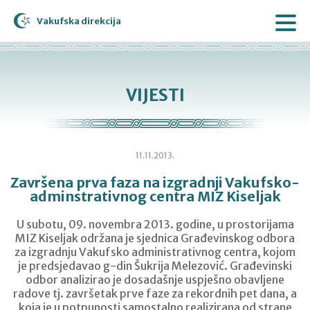
Vakufska direkcija
VIJESTI
11.11.2013.
Završena prva faza na izgradnji Vakufsko-
adminstrativnog centra MIZ Kiseljak
U subotu, 09. novembra 2013. godine, u prostorijama
MIZ Kiseljak održana je sjednica Građevinskog odbora
za izgradnju Vakufsko administrativnog centra, kojom
je predsjedavao g-din Šukrija Melezović. Građevinski
odbor analizirao je dosadašnje uspješno obavljene
radove tj. završetak prve faze za rekordnih pet dana, a
koja je u potpunosti samostalno realizirana od strane