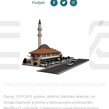
Podijeli:
Danas, 13.09.2013. godine, direktor Vakufske direkcije, mr.
Senaid Zajimović je primio u radnu posjetu predstavnike
Medžlisa IZ-e Kiseljak. U delegaciji su pored glavnog imama