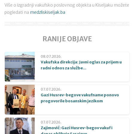
Više o izgradnji vakufsko poslovnog objekta u Kiseljaku možete
pogledati na
medzliskiseljak.ba
RANIJE OBJAVE
08.07.2026.
Vakufska direkcija: Javni oglas za prijem u
radni odnos za službe...
07.07.2026.
Gazi Husrev-begove vakufname ponovo
progovorile bosanskim jezikom
07.07.2026.
Zajimović: Gazi Husrev-begov vakuf i
danas oblikuje Sarajevo