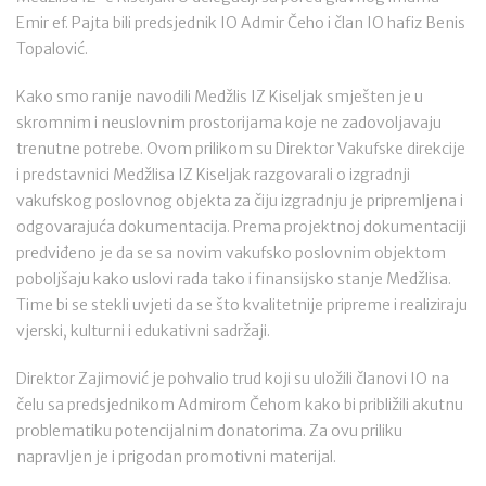
Emir ef. Pajta bili predsjednik IO Admir Čeho i član IO hafiz Benis
Topalović.
Kako smo ranije navodili Medžlis IZ Kiseljak smješten je u
skromnim i neuslovnim prostorijama koje ne zadovoljavaju
trenutne potrebe. Ovom prilikom su Direktor Vakufske direkcije
i predstavnici Medžlisa IZ Kiseljak razgovarali o izgradnji
vakufskog poslovnog objekta za čiju izgradnju je pripremljena i
odgovarajuća dokumentacija. Prema projektnoj dokumentaciji
predviđeno je da se sa novim vakufsko poslovnim objektom
poboljšaju kako uslovi rada tako i finansijsko stanje Medžlisa.
Time bi se stekli uvjeti da se što kvalitetnije pripreme i realiziraju
vjerski, kulturni i edukativni sadržaji.
Direktor Zajimović je pohvalio trud koji su uložili članovi IO na
čelu sa predsjednikom Admirom Čehom kako bi približili akutnu
problematiku potencijalnim donatorima. Za ovu priliku
napravljen je i prigodan promotivni materijal.