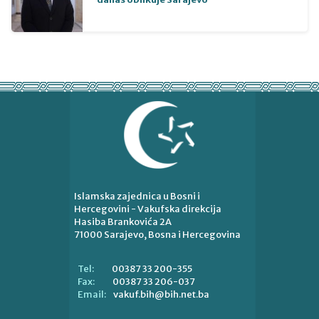
Islamska zajednica u Bosni i
Hercegovini - Vakufska direkcija
Hasiba Brankovića 2A
71000 Sarajevo, Bosna i Hercegovina
00387 33 200-355
Tel:
00387 33 206-037
Fax:
vakuf.bih@bih.net.ba
Email: