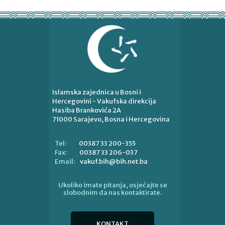
Islamska zajednica u Bosni i
Hercegovini - Vakufska direkcija
Hasiba Brankovića 2A
71000 Sarajevo, Bosna i Hercegovina
00387 33 200-355
Tel:
00387 33 206-037
Fax:
vakuf.bih@bih.net.ba
Email:
Ukoliko imate pitanja, osjećajte se
slobodnim da nas kontaktirate.
KONTAKT